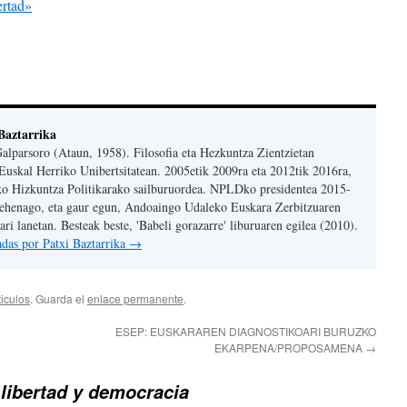
ertad»
Baztarrika
Galparsoro (Ataun, 1958). Filosofia eta Hezkuntza Zientzietan
Euskal Herriko Unibertsitatean. 2005etik 2009ra eta 2012tik 2016ra,
ko Hizkuntza Politikarako sailburuordea. NPLDko presidentea 2015-
Lehenago, eta gaur egun, Andoaingo Udaleko Euskara Zerbitzuaren
ri lanetan. Besteak beste, 'Babeli gorazarre' liburuaren egilea (2010).
radas por Patxi Baztarrika
→
ticulos
. Guarda el
enlace permanente
.
ESEP: EUSKARAREN DIAGNOSTIKOARI BURUZKO
EKARPENA/PROPOSAMENA
→
libertad y democracia