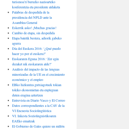
turismoa’ri buruzko nazioarteko
konferentzia eta presidente aldaketa
Palabras de despedida de la
presidencia del NPLD ante la
Asamblea General
Eskerrik asko! ¡Muchas gracias!
Cambio de etapa, sin despedida
Etapa batetik bestera, adiorik gabeko
agurra
Día del Euskera 2016: ‘¿Qué puedo
hacer yo por el euskera?’
Euskararen Eguna 2016: ‘Zer egin
dezaket nik euskararen alde?’
Análisis del impacto de las lenguas
minorizadas de la UE en el crecimiento
económico y el empleo
EBko hizkuntza gutxiagotuek tokian
tokiko ekonomietan eta enpleguan
duten eragina aztertzen
Entrevista en Diario Vasco y El Correo
Datos correspondientes a la CAV de la
VI Encuesta Sociolingüística
VI. Inkesta Soziolinguistikoaren
EAEko emaitzak
El Gobierno de Gales quiere un millón