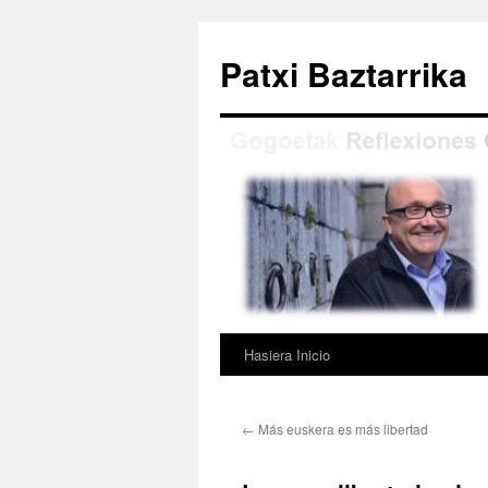
Saltar
al
Patxi Baztarrika
contenido
Hasiera Inicio
←
Más euskera es más libertad