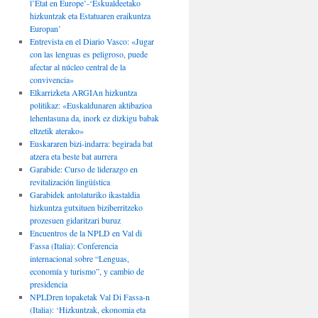
l’État en Europe’-‘Eskualdeetako
hizkuntzak eta Estatuaren eraikuntza
Europan’
Entrevista en el Diario Vasco: «Jugar
con las lenguas es peligroso, puede
afectar al núcleo central de la
convivencia»
Elkarrizketa ARGIAn hizkuntza
politikaz: «Euskaldunaren aktibazioa
lehentasuna da, inork ez dizkigu babak
eltzetik aterako»
Euskararen bizi-indarra: begirada bat
atzera eta beste bat aurrera
Garabide: Curso de liderazgo en
revitalización lingüística
Garabidek antolaturiko ikastaldia
hizkuntza gutxituen biziberritzeko
prozesuen gidaritzari buruz
Encuentros de la NPLD en Val di
Fassa (Italia): Conferencia
internacional sobre “Lenguas,
economía y turismo”, y cambio de
presidencia
NPLDren topaketak Val Di Fassa-n
(Italia): ‘Hizkuntzak, ekonomia eta