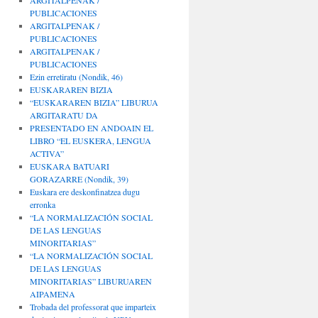
ARGITALPENAK /
PUBLICACIONES
ARGITALPENAK /
PUBLICACIONES
ARGITALPENAK /
PUBLICACIONES
Ezin erretiratu (Nondik, 46)
EUSKARAREN BIZIA
“EUSKARAREN BIZIA” LIBURUA
ARGITARATU DA
PRESENTADO EN ANDOAIN EL
LIBRO “EL EUSKERA, LENGUA
ACTIVA”
EUSKARA BATUARI
GORAZARRE (Nondik, 39)
Euskara ere deskonfinatzea dugu
erronka
“LA NORMALIZACIÓN SOCIAL
DE LAS LENGUAS
MINORITARIAS”
“LA NORMALIZACIÓN SOCIAL
DE LAS LENGUAS
MINORITARIAS” LIBURUAREN
AIPAMENA
Trobada del professorat que imparteix