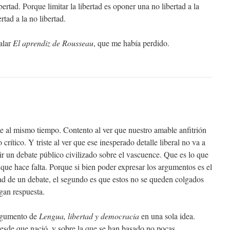
ibertad. Porque limitar la libertad es oponer una no libertad a la
rtad a la no libertad.
alar
El aprendiz de Rousseau
, que me había perdido.
te al mismo tiempo. Contento al ver que nuestro amable anfitrión
rítico. Y triste al ver que ese inesperado detalle liberal no va a
ir un debate público civilizado sobre el vascuence. Que es lo que
que hace falta. Porque si bien poder expresar los argumentos es el
dad de un debate, el segundo es que estos no se queden colgados
gan respuesta.
argumento de
Lengua, libertad y democracia
en una sola idea.
esde que nació, y sobre la que se han basado no pocas