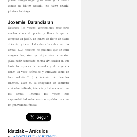
plazan iraungo dugu, gerta ahala gerta, baldin
asmoz eta jakitez (ausarki, eta halere neurriz)
jokatzen badakigu.
Joxemiel Barandiaran
Nosotros (los vascos) constituimos entre otras
muchas clases de plantas y flores de que se
compone un jardín, un género de flor o de planta
diferente, y tiene el derecho a la vida como las
demás; (…) nosotros no pedimos que se corte
ninguna flor, sino que dejen viva la nuestra.
¿Será pedir demasiado en una civilización en que
hasta las especies de animales y de vegetales
tienen un valor defendido y cultivado como un
bien colectivo? (…) Además de derechos
tenemos, claro es, la obligación de continuar
viviendo civilizada, tolerante y fraternalmente con
los demás. Tenemos los vascos esta
responsabilidad sobre nuestras espaldas para con
las generaciones futuras.
Idatziak – Artículos
ADOSTASUNAK BIZI(KO)