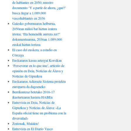
de hablantes en 2050; nuestro
documento ‘Y a partir de ahora, ¿qué?’
busca llegar a 1.089.000
vascohablantes en 2036
Galesko gobernuaren helburua,
2050ean milioi bat hiztun izatera
iristea; ‘Eta hemendik aurrera zer?’
dokumentuarena, 2036an 1.089.000
euskal hiztun lortzea
El caso del euskera, a estudio en
Córcega
Euskararen kasua aztergai Korsikan
‘Perseverar en lo que une’, artículo de
opinión en Deia, Noticias de Álava y
Noticias de Gipuzkoa
Euskararen Adierazle Sistema proiektu
europarra da dagoeneko
Berrikuntzaz betetako 2016-17
ikasturtearen hasiera HABEn
Entrevista en Deia, Noticias de
Gipuzkoa y Noticias de Álava: «La
España oficial tiene un problema con la
diversidad»
Zorionak, Maialen!
Entrevista en El Diario Vasco