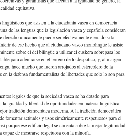
coercitivas y garantistas que afectan a la igualdad de género, la
calidad equitativa.
 lingüísticos que asisten a la ciudadanía vasca en democracia
o una de las lenguas que la legislación vasca y española consideran
 ese derecho únicamente puede ser efectivamente ejercido si la
 Inferir de ese hecho que al ciudadano vasco monolingüe le asiste
nente sobre el del bilingüe a utilizar el euskera sobrepasa los
able para adentrarse en el terreno de lo despótico, y, al margen
stenga, hace mucho que fueron arrojados al estercolero de la
s en la defensa fundamentalista de libertades que solo lo son para
mentos legales de que la sociedad vasca se ha dotado para
, la igualdad y libertad de oportunidades en materia lingüística–
ejor tradición democrática moderna. A la tradición democrática
 de fomentar actitudes y usos simétricamente respetuosos para el
 así porque ese edificio legal se cimenta sobre la mejor legitimidad
ía capaz de mostrarse respetuosa con la minoría.