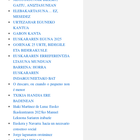
GAITU, ANIZTASUNEAN
ELEBAKARTASUNA… EZ,
MESEDEZ
URTEZAHAR EGUNEKO
KANTUA
GABON KANTA
EUSKARAREN EGUNA 2025
GOIENAK 25 URTE, BIDEGILE
ETA BIDERAKUSLE
EUSKARAREN ERREFERENTZIA
LTASUNA MUNDUAN
BARRENA: HORRA
EUSKARAREN
INDARGUNEETAKO BAT
O éuscaro, ou cuando o pequeno non
é menor
TXIKIA HANDIA ERE
BADENEAN
Iñaki Martinez de Luna: Eusko
Ikaskuntzaren 2023ko Manuel
Lekuona Sariaren irabazle
Euskera y Navarra: hacia un necesario
consenso social
Jorge lagunaren oroiminez