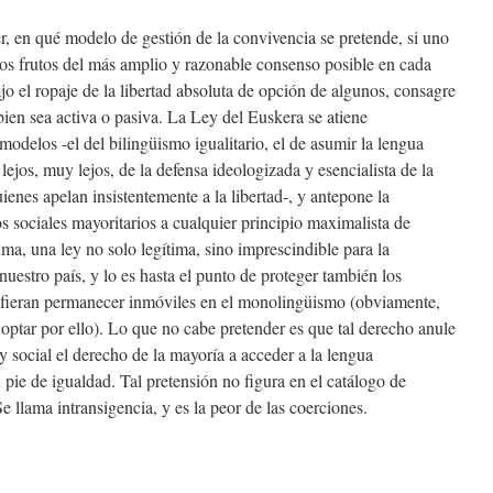
r, en qué modelo de gestión de la convivencia se pretende, si uno
los frutos del más amplio y razonable consenso posible en cada
 el ropaje de la libertad absoluta de opción de algunos, consagre
bien sea activa o pasiva. La Ley del Euskera se atiene
odelos -el del bilingüismo igualitario, el de asumir la lengua
jos, muy lejos, de la defensa ideologizada y esencialista de la
enes apelan insistentemente a la libertad-, y antepone la
s sociales mayoritarios a cualquier principio maximalista de
ma, una ley no solo legítima, sino imprescindible para la
nuestro país, y lo es hasta el punto de proteger también los
refieran permanecer inmóviles en el monolingüismo (obviamente,
optar por ello). Lo que no cabe pretender es que tal derecho anule
 y social el derecho de la mayoría a acceder a la lengua
n pie de igualdad. Tal pretensión no figura en el catálogo de
 llama intransigencia, y es la peor de las coerciones.