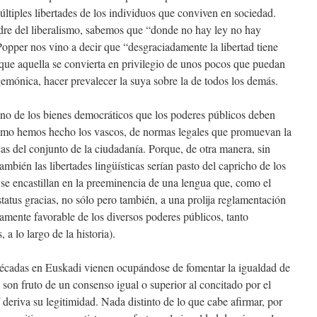
últiples libertades de los individuos que conviven en sociedad.
re del liberalismo, sabemos que “donde no hay ley no hay
 Popper nos vino a decir que “desgraciadamente la libertad tiene
o que aquella se convierta en privilegio de unos pocos que puedan
gemónica, hacer prevalecer la suya sobre la de todos los demás.
s uno de los bienes democráticos que los poderes públicos deben
 como hemos hecho los vascos, de normas legales que promuevan la
as del conjunto de la ciudadanía. Porque, de otra manera, sin
ambién las libertades lingüísticas serían pasto del capricho de los
 se encastillan en la preeminencia de una lengua que, como el
status gracias, no sólo pero también, a una prolija reglamentación
damente favorable de los diversos poderes públicos, tanto
 lo largo de la historia).
 décadas en Euskadi vienen ocupándose de fomentar la igualdad de
 son fruto de un consenso igual o superior al concitado por el
deriva su legitimidad. Nada distinto de lo que cabe afirmar, por