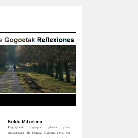
Koldo Mitxelena
Eragozpenak eragozpen, plazara ginen
(enparantzara, dio besteak) Etxeparez geroz, eta