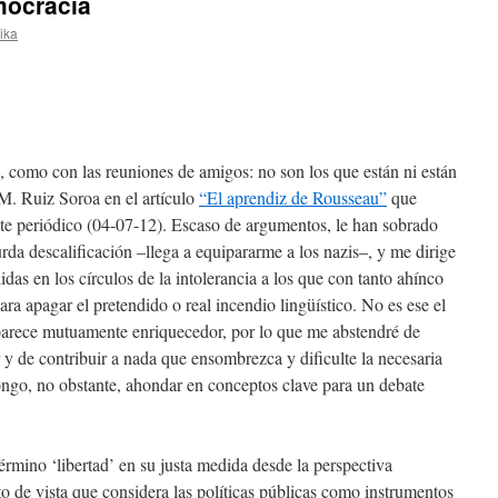
mocracia
rika
 como con las reuniones de amigos: no son los que están ni están
 M. Ruiz Soroa en el artículo
“El aprendiz de Rousseau”
que
te periódico (04-07-12). Escaso de argumentos, le han sobrado
burda descalificación –llega a equipararme a los nazis–, y me dirige
das en los círculos de la intolerancia a los que con tanto ahínco
ra apagar el pretendido o real incendio lingüístico. No es ese el
 parece mutuamente enriquecedor, por lo que me abstendré de
 y de contribuir a nada que ensombrezca y dificulte la necesaria
ongo, no obstante, ahondar en conceptos clave para un debate
término ‘libertad’ en su justa medida desde la perspectiva
o de vista que considera las políticas públicas como instrumentos