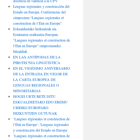
docència en valencià a la UPV
Lenguas regionales y construcción del
Estado en Europa. Conferencias del
simposium “Langues regionales et
construction de l’État en Europe”
Eskualdeetako hizkuntzak eta
Estatuaren eraikuntza Europan.
“Langues regionales et construction de
l’État en Europe” simposiumeko
hitzaldiak
EN LAS ANTÍPODAS DE LA
PIROTECNIA LINGÜÍSTICA
EN EL VIGÉSIMO ANIVERSARIO
DE LA ENTRADA EN VIGOR DE
LA CARTA EUROPEA DE
LENGUAS REGIONALES O
MINORITARIAS
HOGEI URTE BETE DITU
ESKUALDEETAKO EDO EREMU
URRIKO EUROPAKO
HIZKUNTZEN GUTUNAK
‘Langues régionales et construction de
l’État en Europe’-‘Lenguas regionales
y construcción del Estado en Europa’
‘Langues régionales et construction de