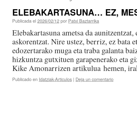
ELEBAKARTASUNA… EZ, ME
Publicada el
2026/02/12
por
Patxi Baztarrika
Elebakartasuna ametsa da aunitzentzat, 
askorentzat. Nire ustez, berriz, ez bata e
edozertarako muga eta traba galanta baiz
hizkuntza gutxituen garapenerako eta gi
Kike Amonarrizen artikulua hemen, ira
Publicado en
Idatziak-Articulos
|
Deja un comentario