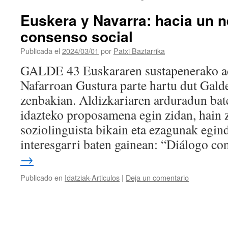
Euskera y Navarra: hacia un 
consenso social
Publicada el
2024/03/01
por
Patxi Baztarrika
GALDE 43 Euskararen sustapenerako ad
Nafarroan Gustura parte hartu dut Galde
zenbakian. Aldizkariaren arduradun bate
idazteko proposamena egin zidan, hain 
soziolinguista bikain eta ezagunak egin
interesgarri baten gainean: “Diálogo c
→
Publicado en
Idatziak-Articulos
|
Deja un comentario