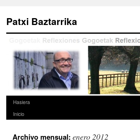
Saltar
al
Patxi Baztarrika
contenido
Hasiera
Inicio
enero 2012
Archivo mensual: