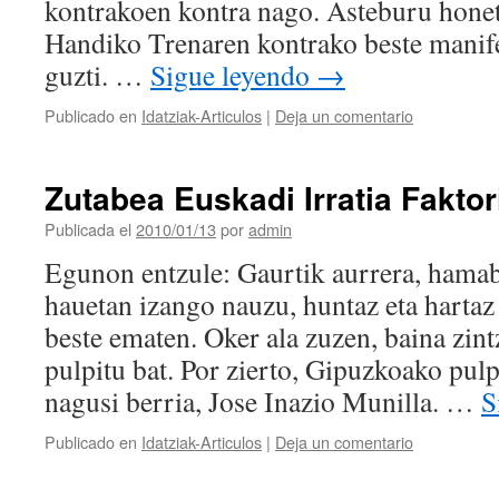
kontrakoen kontra nago. Asteburu hone
Handiko Trenaren kontrako beste manifes
guzti. …
Sigue leyendo
→
Publicado en
Idatziak-Articulos
|
Deja un comentario
Zutabea Euskadi Irratia Faktor
Publicada el
2010/01/13
por
admin
Egunon entzule: Gaurtik aurrera, hama
hauetan izango nauzu, huntaz eta hartaz
beste ematen. Oker ala zuzen, baina zint
pulpitu bat. Por zierto, Gipuzkoako pul
nagusi berria, Jose Inazio Munilla. …
S
Publicado en
Idatziak-Articulos
|
Deja un comentario