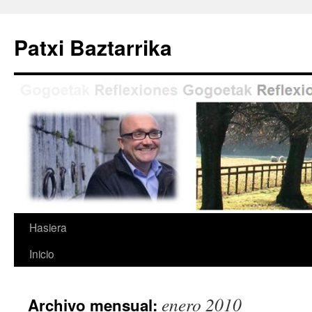
Saltar
al
Patxi Baztarrika
contenido
Hasiera
Inicio
enero 2010
Archivo mensual: