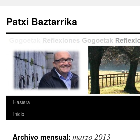
Saltar
al
Patxi Baztarrika
contenido
Hasiera
Inicio
marzo 2013
Archivo mensual: