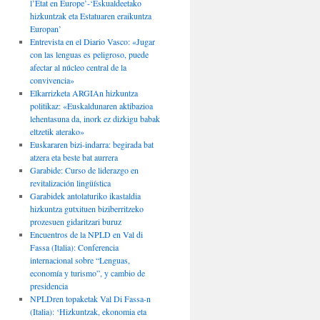
l’État en Europe’-‘Eskualdeetako
hizkuntzak eta Estatuaren eraikuntza
Europan’
Entrevista en el Diario Vasco: «Jugar
con las lenguas es peligroso, puede
afectar al núcleo central de la
convivencia»
Elkarrizketa ARGIAn hizkuntza
politikaz: «Euskaldunaren aktibazioa
lehentasuna da, inork ez dizkigu babak
eltzetik aterako»
Euskararen bizi-indarra: begirada bat
atzera eta beste bat aurrera
Garabide: Curso de liderazgo en
revitalización lingüística
Garabidek antolaturiko ikastaldia
hizkuntza gutxituen biziberritzeko
prozesuen gidaritzari buruz
Encuentros de la NPLD en Val di
Fassa (Italia): Conferencia
internacional sobre “Lenguas,
economía y turismo”, y cambio de
presidencia
NPLDren topaketak Val Di Fassa-n
(Italia): ‘Hizkuntzak, ekonomia eta