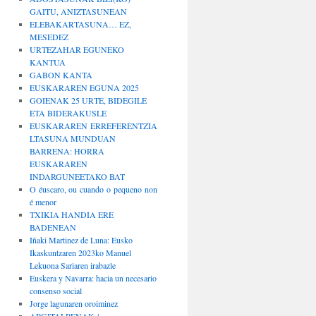
GAITU, ANIZTASUNEAN
ELEBAKARTASUNA… EZ,
MESEDEZ
URTEZAHAR EGUNEKO
KANTUA
GABON KANTA
EUSKARAREN EGUNA 2025
GOIENAK 25 URTE, BIDEGILE
ETA BIDERAKUSLE
EUSKARAREN ERREFERENTZIA
LTASUNA MUNDUAN
BARRENA: HORRA
EUSKARAREN
INDARGUNEETAKO BAT
O éuscaro, ou cuando o pequeno non
é menor
TXIKIA HANDIA ERE
BADENEAN
Iñaki Martinez de Luna: Eusko
Ikaskuntzaren 2023ko Manuel
Lekuona Sariaren irabazle
Euskera y Navarra: hacia un necesario
consenso social
Jorge lagunaren oroiminez