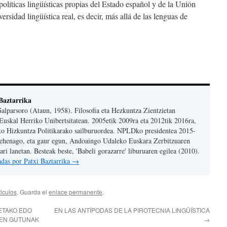
olíticas lingüísticas propias del Estado español y de la Unión
rsidad lingüística real, es decir, más allá de las lenguas de
Baztarrika
Galparsoro (Ataun, 1958). Filosofia eta Hezkuntza Zientzietan
Euskal Herriko Unibertsitatean. 2005etik 2009ra eta 2012tik 2016ra,
ko Hizkuntza Politikarako sailburuordea. NPLDko presidentea 2015-
Lehenago, eta gaur egun, Andoaingo Udaleko Euskara Zerbitzuaren
ri lanetan. Besteak beste, 'Babeli gorazarre' liburuaren egilea (2010).
radas por Patxi Baztarrika
→
ticulos
. Guarda el
enlace permanente
.
ETAKO EDO
EN LAS ANTÍPODAS DE LA PIROTECNIA LINGÜÍSTICA
ZEN GUTUNAK
→