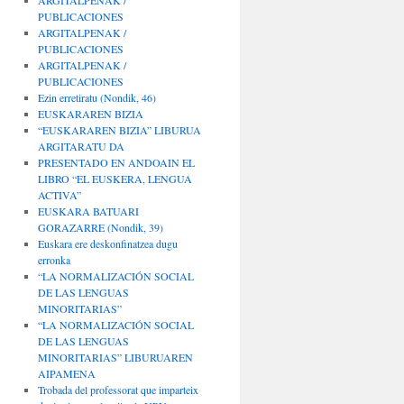
ARGITALPENAK /
PUBLICACIONES
ARGITALPENAK /
PUBLICACIONES
ARGITALPENAK /
PUBLICACIONES
Ezin erretiratu (Nondik, 46)
EUSKARAREN BIZIA
“EUSKARAREN BIZIA” LIBURUA
ARGITARATU DA
PRESENTADO EN ANDOAIN EL
LIBRO “EL EUSKERA, LENGUA
ACTIVA”
EUSKARA BATUARI
GORAZARRE (Nondik, 39)
Euskara ere deskonfinatzea dugu
erronka
“LA NORMALIZACIÓN SOCIAL
DE LAS LENGUAS
MINORITARIAS”
“LA NORMALIZACIÓN SOCIAL
DE LAS LENGUAS
MINORITARIAS” LIBURUAREN
AIPAMENA
Trobada del professorat que imparteix