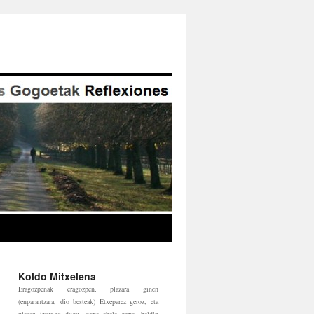
Koldo Mitxelena
Eragozpenak eragozpen, plazara ginen
(enparantzara, dio besteak) Etxeparez geroz, eta