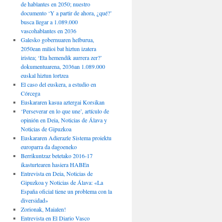
de hablantes en 2050; nuestro
documento ‘Y a partir de ahora, ¿qué?’
busca llegar a 1.089.000
vascohablantes en 2036
Galesko gobernuaren helburua,
2050ean milioi bat hiztun izatera
iristea; ‘Eta hemendik aurrera zer?’
dokumentuarena, 2036an 1.089.000
euskal hiztun lortzea
El caso del euskera, a estudio en
Córcega
Euskararen kasua aztergai Korsikan
‘Perseverar en lo que une’, artículo de
opinión en Deia, Noticias de Álava y
Noticias de Gipuzkoa
Euskararen Adierazle Sistema proiektu
europarra da dagoeneko
Berrikuntzaz betetako 2016-17
ikasturtearen hasiera HABEn
Entrevista en Deia, Noticias de
Gipuzkoa y Noticias de Álava: «La
España oficial tiene un problema con la
diversidad»
Zorionak, Maialen!
Entrevista en El Diario Vasco