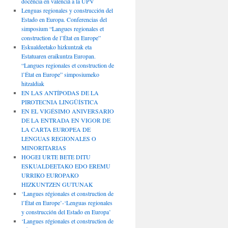
docència en valencià a la UPV
Lenguas regionales y construcción del
Estado en Europa. Conferencias del
simposium “Langues regionales et
construction de l’État en Europe”
Eskualdeetako hizkuntzak eta
Estatuaren eraikuntza Europan.
“Langues regionales et construction de
l’État en Europe” simposiumeko
hitzaldiak
EN LAS ANTÍPODAS DE LA
PIROTECNIA LINGÜÍSTICA
EN EL VIGÉSIMO ANIVERSARIO
DE LA ENTRADA EN VIGOR DE
LA CARTA EUROPEA DE
LENGUAS REGIONALES O
MINORITARIAS
HOGEI URTE BETE DITU
ESKUALDEETAKO EDO EREMU
URRIKO EUROPAKO
HIZKUNTZEN GUTUNAK
‘Langues régionales et construction de
l’État en Europe’-‘Lenguas regionales
y construcción del Estado en Europa’
‘Langues régionales et construction de