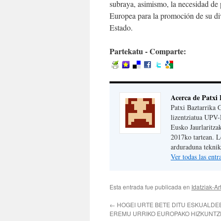
subraya, asimismo, la necesidad de p
Europea para la promoción de su dive
Estado.
Partekatu - Comparte:
Acerca de Patxi 
Patxi Baztarrika 
lizentziatua UPV-
Eusko Jaurlaritza
2017ko tartean. 
arduraduna teknika
Ver todas las ent
Esta entrada fue publicada en
Idatziak-Ar
←
HOGEI URTE BETE DITU ESKUALDE
EREMU URRIKO EUROPAKO HIZKUNT