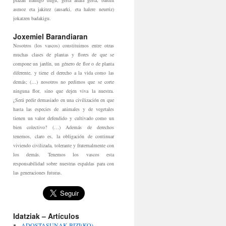
plazan iraungo dugu, gerta ahala gerta, baldin
asmoz eta jakitez (ausarki, eta halere neurriz)
jokatzen badakigu.
Joxemiel Barandiaran
Nosotros (los vascos) constituimos entre otras
muchas clases de plantas y flores de que se
compone un jardín, un género de flor o de planta
diferente, y tiene el derecho a la vida como las
demás; (…) nosotros no pedimos que se corte
ninguna flor, sino que dejen viva la nuestra.
¿Será pedir demasiado en una civilización en que
hasta las especies de animales y de vegetales
tienen un valor defendido y cultivado como un
bien colectivo? (…) Además de derechos
tenemos, claro es, la obligación de continuar
viviendo civilizada, tolerante y fraternalmente con
los demás. Tenemos los vascos esta
responsabilidad sobre nuestras espaldas para con
las generaciones futuras.
Idatziak – Artículos
ADOSTASUNAK BIZI(KO)