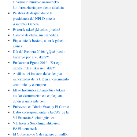
turismoa’ri buruzko nazioarteko
konferentzia eta presidente aldaketa
Palabras de despedida de la
presidencia del NPLD ante la
Asamblea General
Eskerrik asko! ¡Muchas gracias!
Cambio de etapa, sin despedida
Etapa batetik bestera, adiorik gabeko
agurra
Día del Euskera 2016: ‘¿Qué puedo
hacer yo por el euskera?’
Euskararen Eguna 2016: ‘Zer egin
dezaket nik euskararen alde?’
Análisis del impacto de las lenguas
minorizadas de la UE en el crecimiento
económico y el empleo
EBko hizkuntza gutxiagotuek tokian
tokiko ekonomietan eta enpleguan
duten eragina aztertzen
Entrevista en Diario Vasco y El Correo
Datos correspondientes a la CAV de la
VI Encuesta Sociolingüística
VI. Inkesta Soziolinguistikoaren
EAEko emaitzak
El Gobierno de Gales quiere un millón