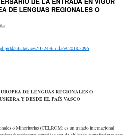
VERSARIO DE LA ENTRADA EN VIGOR
EA DE LENGUAS REGIONALES O
rika
x.php/rld/article/view/10.2436-rld.i69.2018.3096
EUROPEA DE LENGUAS REGIONALES O
USKERA Y DESDE EL PAÍS VASCO
nales o Minoritarias (CELROM) es un tratado internacional
romisos formalmente asumidos son de obligado cumplimiento para