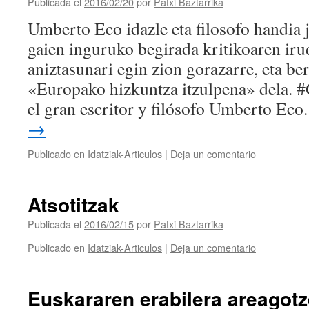
Publicada el
2016/02/20
por
Patxi Baztarrika
Umberto Eco idazle eta filosofo handia 
gaien inguruko begirada kritikoaren iru
aniztasunari egin zion gorazarre, eta be
«Europako hizkuntza itzulpena» dela.
el gran escritor y filósofo Umberto Ec
→
Publicado en
Idatziak-Articulos
|
Deja un comentario
Atsotitzak
Publicada el
2016/02/15
por
Patxi Baztarrika
Publicado en
Idatziak-Articulos
|
Deja un comentario
Euskararen erabilera areagotz