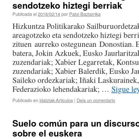
sendotzeko hiztegi berriak
Publicada el
2016/02/14
por
Patxi Baztarrika
Hizkuntza Politikarako Sailburuordetzak
areagotzeko eta sendotzeko hiztegi berr
zituen aurreko ostegunean Donostian. E
batera, Jokin Azkuek, Eusko Jaurlaritz
zuzendariak; Xabier Legarretak, Kont
zuzendariak; Xabier Balerdik, Eusko Jau
Saileko ordezkariak; Iñaki Laskuraine
Federazioko lehendakariak; …
Sigue l
Publicado en
Idatziak-Articulos
|
Deja un comentario
Suelo común para un discurs
sobre el euskera