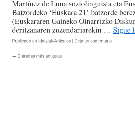
Martínez de Luna soziolinguista eta E
Batzordeko ‘Euskara 21’ batzorde bere
(Euskararen Gaineko Oinarrizko Diskur
deritzanaren zuzendariarekin …
Sigue 
Publicado en
Idatziak-Articulos
|
Deja un comentario
←
Entradas más antiguas