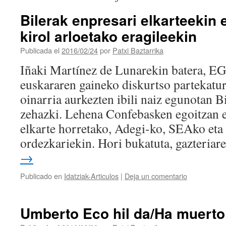
Bilerak enpresari elkarteekin 
kirol arloetako eragileekin
Publicada el
2016/02/24
por
Patxi Baztarrika
Iñaki Martínez de Lunarekin batera, E
euskararen gaineko diskurtso partekat
oinarria aurkezten ibili naiz egunotan Bi
zehazki. Lehena Confebasken egoitzan e
elkarte horretako, Adegi-ko, SEAko et
ordezkariekin. Hori bukatuta, gazteria
→
Publicado en
Idatziak-Articulos
|
Deja un comentario
Umberto Eco hil da/Ha muert