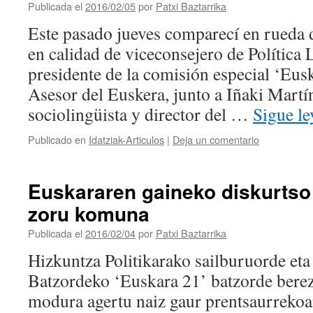
Publicada el
2016/02/05
por
Patxi Baztarrika
Este pasado jueves comparecí en rueda 
en calidad de viceconsejero de Política 
presidente de la comisión especial ‘Eus
Asesor del Euskera, junto a Iñaki Martí
sociolingüista y director del …
Sigue l
Publicado en
Idatziak-Articulos
|
Deja un comentario
Euskararen gaineko diskurtso
zoru komuna
Publicada el
2016/02/04
por
Patxi Baztarrika
Hizkuntza Politikarako sailburuorde et
Batzordeko ‘Euskara 21’ batzorde berez
modura agertu naiz gaur prentsaurrekoa