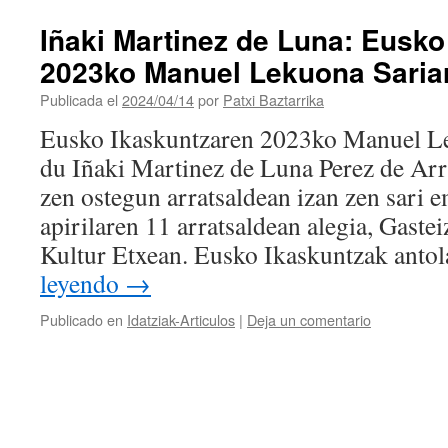
Iñaki Martinez de Luna: Eusko
2023ko Manuel Lekuona Sariar
Publicada el
2024/04/14
por
Patxi Baztarrika
Eusko Ikaskuntzaren 2023ko Manuel Le
du Iñaki Martinez de Luna Perez de Arr
zen ostegun arratsaldean izan zen sari e
apirilaren 11 arratsaldean alegia, Gaste
Kultur Etxean. Eusko Ikaskuntzak antol
leyendo
→
Publicado en
Idatziak-Articulos
|
Deja un comentario