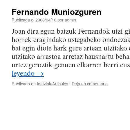
Fernando Muniozguren
Publicada el
2006/04/10
por
admin
Joan dira egun batzuk Fernandok utzi gi
horrek eragindako ustegabeko ondoezak 
bat egin diote hark gure artean utzitako
utzitako arrastoa arretaz hausnartu beha
urtez geroztik genuen elkarren berri e
leyendo
→
Publicado en
Idatziak-Articulos
|
Deja un comentario