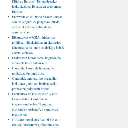
l’État en Europe’-‘Eskualdeetako
hizkuntzak eta Estatuaren eraikuntza
Europan’
Entrevista en el Diario Vasco: «Jugar
con las lenguas es peligroso, puede
afectar al núcleo central de la
convivencia»
Elkarrizketa ARGIAn hizkuntza
politikaz: «Euskaldunaren aktibazioa
lehentasuna da, inork ez dizkigu babak
eltzetik aterako»
Euskararen bizi-indarra: begirada bat
atzera eta beste bat aurrera
Garabide: Curso de liderazgo en
revitalización lingüística
Garabidek antolaturiko ikastaldia
hizkuntza gutxituen biziberritzeko
prozesuen gidaritzari buruz
Encuentros de la NPLD en Val di
Fassa (Italia): Conferencia
internacional sobre “Lenguas,
economía y turismo”, y cambio de
presidencia
NPLDren topaketak Val Di Fassa-n
(Italia): ‘Hizkuntzak, ekonomia eta