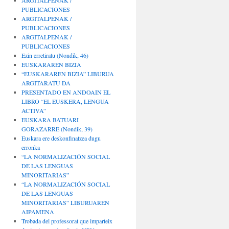
ARGITALPENAK /
PUBLICACIONES
ARGITALPENAK /
PUBLICACIONES
ARGITALPENAK /
PUBLICACIONES
Ezin erretiratu (Nondik, 46)
EUSKARAREN BIZIA
“EUSKARAREN BIZIA” LIBURUA
ARGITARATU DA
PRESENTADO EN ANDOAIN EL
LIBRO “EL EUSKERA, LENGUA
ACTIVA”
EUSKARA BATUARI
GORAZARRE (Nondik, 39)
Euskara ere deskonfinatzea dugu
erronka
“LA NORMALIZACIÓN SOCIAL
DE LAS LENGUAS
MINORITARIAS”
“LA NORMALIZACIÓN SOCIAL
DE LAS LENGUAS
MINORITARIAS” LIBURUAREN
AIPAMENA
Trobada del professorat que imparteix