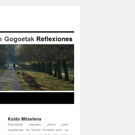
Koldo Mitxelena
Eragozpenak eragozpen, plazara ginen
(enparantzara, dio besteak) Etxeparez geroz, eta