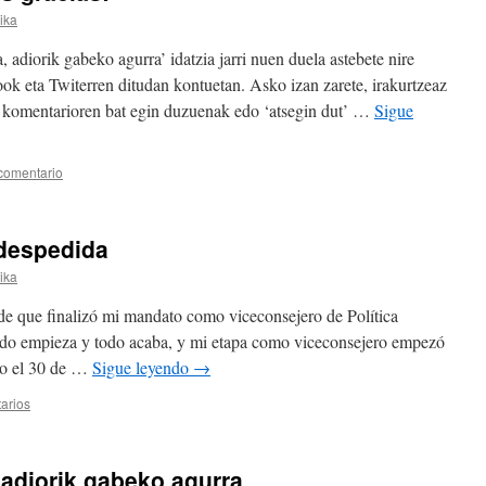
rika
, adiorik gabeko agurra’ idatzia jarri nuen duela astebete nire
ook eta Twiterren ditudan kontuetan. Asko izan zarete, irakurtzeaz
n komentarioren bat egin duzuenak edo ‘atsegin dut’ …
Sigue
comentario
 despedida
rika
e que finalizó mi mandato como viceconsejero de Política
odo empieza y todo acaba, y mi etapa como viceconsejero empezó
do el 30 de …
Sigue leyendo
→
arios
 adiorik gabeko agurra