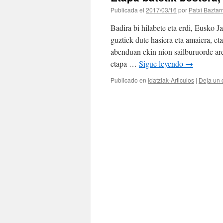
Publicada el
2017/03/16
por
Patxi Baztar
Badira bi hilabete eta erdi, Eusko J
guztiek dute hasiera eta amaiera, e
abenduan ekin nion sailburuorde ard
etapa …
Sigue leyendo
→
Publicado en
Idatziak-Articulos
|
Deja un 