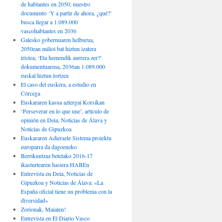
de hablantes en 2050; nuestro
documento ‘Y a partir de ahora, ¿qué?’
busca llegar a 1.089.000
vascohablantes en 2036
Galesko gobernuaren helburua,
2050ean milioi bat hiztun izatera
iristea; ‘Eta hemendik aurrera zer?’
dokumentuarena, 2036an 1.089.000
euskal hiztun lortzea
El caso del euskera, a estudio en
Córcega
Euskararen kasua aztergai Korsikan
‘Perseverar en lo que une’, artículo de
opinión en Deia, Noticias de Álava y
Noticias de Gipuzkoa
Euskararen Adierazle Sistema proiektu
europarra da dagoeneko
Berrikuntzaz betetako 2016-17
ikasturtearen hasiera HABEn
Entrevista en Deia, Noticias de
Gipuzkoa y Noticias de Álava: «La
España oficial tiene un problema con la
diversidad»
Zorionak, Maialen!
Entrevista en El Diario Vasco