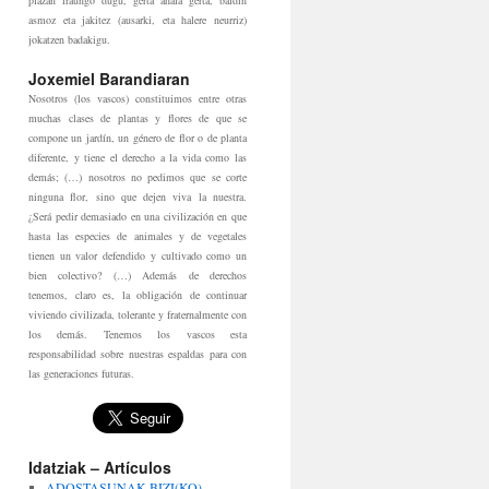
plazan iraungo dugu, gerta ahala gerta, baldin
asmoz eta jakitez (ausarki, eta halere neurriz)
jokatzen badakigu.
Joxemiel Barandiaran
Nosotros (los vascos) constituimos entre otras
muchas clases de plantas y flores de que se
compone un jardín, un género de flor o de planta
diferente, y tiene el derecho a la vida como las
demás; (…) nosotros no pedimos que se corte
ninguna flor, sino que dejen viva la nuestra.
¿Será pedir demasiado en una civilización en que
hasta las especies de animales y de vegetales
tienen un valor defendido y cultivado como un
bien colectivo? (…) Además de derechos
tenemos, claro es, la obligación de continuar
viviendo civilizada, tolerante y fraternalmente con
los demás. Tenemos los vascos esta
responsabilidad sobre nuestras espaldas para con
las generaciones futuras.
Idatziak – Artículos
ADOSTASUNAK BIZI(KO)