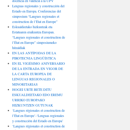
docència en valencià a la UPV
Lenguas regionales y construcción del
Estado en Europa. Conferencias del
simposium “Langues regionales et
construction de l’État en Europe”
Eskualdeetako hizkuntzak eta
Estatuaren eraikuntza Europan.
“Langues regionales et construction de
l’État en Europe” simposiumeko
hitzaldiak
EN LAS ANTÍPODAS DE LA
PIROTECNIA LINGÜÍSTICA
EN EL VIGÉSIMO ANIVERSARIO
DE LA ENTRADA EN VIGOR DE
LA CARTA EUROPEA DE
LENGUAS REGIONALES O
MINORITARIAS
HOGEI URTE BETE DITU
ESKUALDEETAKO EDO EREMU
URRIKO EUROPAKO
HIZKUNTZEN GUTUNAK
‘Langues régionales et construction de
l’État en Europe’-‘Lenguas regionales
y construcción del Estado en Europa’
‘Langues régionales et construction de