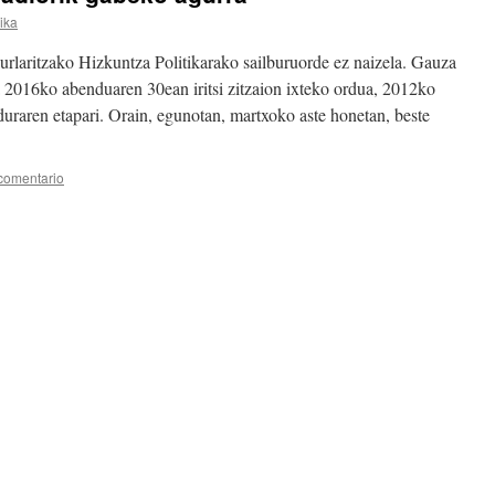
rika
aurlaritzako Hizkuntza Politikarako sailburuorde ez naizela. Gauza
ta 2016ko abenduaren 30ean iritsi zitzaion ixteko ordua, 2012ko
uraren etapari. Orain, egunotan, martxoko aste honetan, beste
comentario