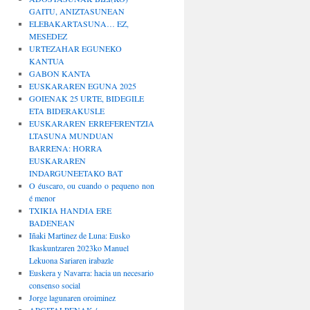
GAITU, ANIZTASUNEAN
ELEBAKARTASUNA… EZ,
MESEDEZ
URTEZAHAR EGUNEKO
KANTUA
GABON KANTA
EUSKARAREN EGUNA 2025
GOIENAK 25 URTE, BIDEGILE
ETA BIDERAKUSLE
EUSKARAREN ERREFERENTZIA
LTASUNA MUNDUAN
BARRENA: HORRA
EUSKARAREN
INDARGUNEETAKO BAT
O éuscaro, ou cuando o pequeno non
é menor
TXIKIA HANDIA ERE
BADENEAN
Iñaki Martinez de Luna: Eusko
Ikaskuntzaren 2023ko Manuel
Lekuona Sariaren irabazle
Euskera y Navarra: hacia un necesario
consenso social
Jorge lagunaren oroiminez