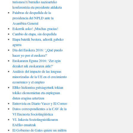
turismoa’ri buruzko nazioarteko
konferentzia eta presidente aldaketa
Palabras de despedida de la
presidencia del NPLD ante la
Asamblea General
Eskerrik asko! ¡Muchas gracias!
Cambio de etapa, sin despedida
Etapa batetik bestera, adiorik gabeko
agurra
Día del Euskera 2016: ‘¿Qué puedo
hacer yo por el euskera?’
Euskararen Eguna 2016: ‘Zer egin
dezaket nik euskararen alde?’
Análisis del impacto de las lenguas
minorizadas de la UE en el crecimiento
económico y el empleo
EBko hizkuntza gutxiagotuek tokian
tokiko ekonomietan eta enpleguan
duten eragina aztertzen
Entrevista en Diario Vasco y El Correo
Datos correspondientes a la CAV de la
VI Encuesta Sociolingüística
VI. Inkesta Soziolinguistikoaren
EAEko emaitzak
El Gobierno de Gales quiere un millón