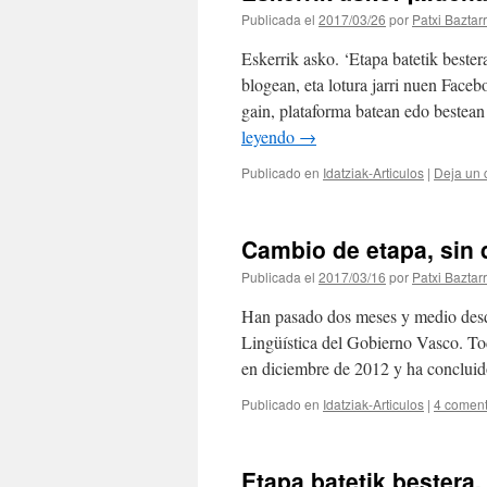
Publicada el
2017/03/26
por
Patxi Baztar
Eskerrik asko. ‘Etapa batetik bestera
blogean, eta lotura jarri nuen Faceb
gain, plataforma batean edo bestea
leyendo
→
Publicado en
Idatziak-Articulos
|
Deja un 
Cambio de etapa, sin
Publicada el
2017/03/16
por
Patxi Baztar
Han pasado dos meses y medio desd
Lingüística del Gobierno Vasco. T
en diciembre de 2012 y ha conclui
Publicado en
Idatziak-Articulos
|
4 coment
Etapa batetik bestera,