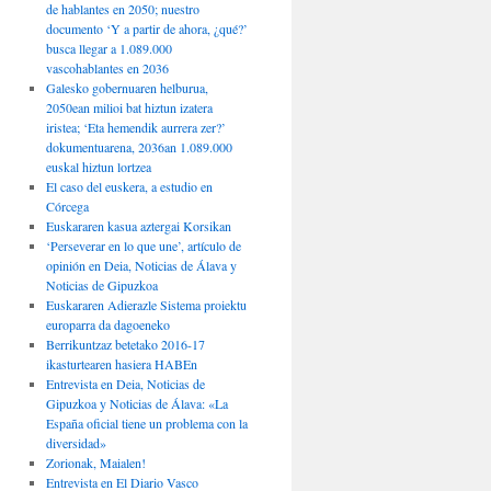
de hablantes en 2050; nuestro
documento ‘Y a partir de ahora, ¿qué?’
busca llegar a 1.089.000
vascohablantes en 2036
Galesko gobernuaren helburua,
2050ean milioi bat hiztun izatera
iristea; ‘Eta hemendik aurrera zer?’
dokumentuarena, 2036an 1.089.000
euskal hiztun lortzea
El caso del euskera, a estudio en
Córcega
Euskararen kasua aztergai Korsikan
‘Perseverar en lo que une’, artículo de
opinión en Deia, Noticias de Álava y
Noticias de Gipuzkoa
Euskararen Adierazle Sistema proiektu
europarra da dagoeneko
Berrikuntzaz betetako 2016-17
ikasturtearen hasiera HABEn
Entrevista en Deia, Noticias de
Gipuzkoa y Noticias de Álava: «La
España oficial tiene un problema con la
diversidad»
Zorionak, Maialen!
Entrevista en El Diario Vasco