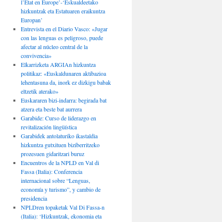
l’État en Europe’-‘Eskualdeetako
hizkuntzak eta Estatuaren eraikuntza
Europan’
Entrevista en el Diario Vasco: «Jugar
con las lenguas es peligroso, puede
afectar al núcleo central de la
convivencia»
Elkarrizketa ARGIAn hizkuntza
politikaz: «Euskaldunaren aktibazioa
lehentasuna da, inork ez dizkigu babak
eltzetik aterako»
Euskararen bizi-indarra: begirada bat
atzera eta beste bat aurrera
Garabide: Curso de liderazgo en
revitalización lingüística
Garabidek antolaturiko ikastaldia
hizkuntza gutxituen biziberritzeko
prozesuen gidaritzari buruz
Encuentros de la NPLD en Val di
Fassa (Italia): Conferencia
internacional sobre “Lenguas,
economía y turismo”, y cambio de
presidencia
NPLDren topaketak Val Di Fassa-n
(Italia): ‘Hizkuntzak, ekonomia eta