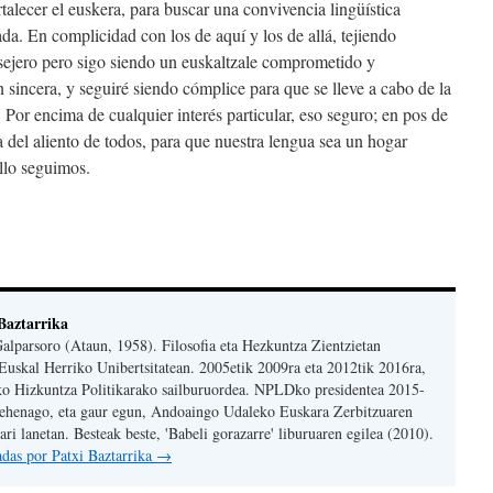
rtalecer el euskera, para buscar una convivencia lingüística
a. En complicidad con los de aquí y los de allá, tejiendo
sejero pero sigo siendo un euskaltzale comprometido y
 sincera, y seguiré siendo cómplice para que se lleve a cabo de la
Por encima de cualquier interés particular, eso seguro; en pos de
ta del aliento de todos, para que nuestra lengua sea un hogar
llo seguimos.
Baztarrika
Galparsoro (Ataun, 1958). Filosofia eta Hezkuntza Zientzietan
Euskal Herriko Unibertsitatean. 2005etik 2009ra eta 2012tik 2016ra,
ko Hizkuntza Politikarako sailburuordea. NPLDko presidentea 2015-
Lehenago, eta gaur egun, Andoaingo Udaleko Euskara Zerbitzuaren
ri lanetan. Besteak beste, 'Babeli gorazarre' liburuaren egilea (2010).
radas por Patxi Baztarrika
→