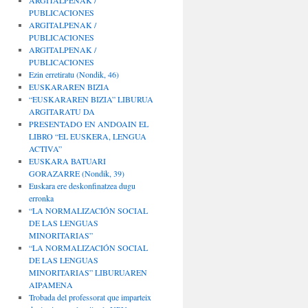
ARGITALPENAK /
PUBLICACIONES
ARGITALPENAK /
PUBLICACIONES
ARGITALPENAK /
PUBLICACIONES
Ezin erretiratu (Nondik, 46)
EUSKARAREN BIZIA
“EUSKARAREN BIZIA” LIBURUA
ARGITARATU DA
PRESENTADO EN ANDOAIN EL
LIBRO “EL EUSKERA, LENGUA
ACTIVA”
EUSKARA BATUARI
GORAZARRE (Nondik, 39)
Euskara ere deskonfinatzea dugu
erronka
“LA NORMALIZACIÓN SOCIAL
DE LAS LENGUAS
MINORITARIAS”
“LA NORMALIZACIÓN SOCIAL
DE LAS LENGUAS
MINORITARIAS” LIBURUAREN
AIPAMENA
Trobada del professorat que imparteix