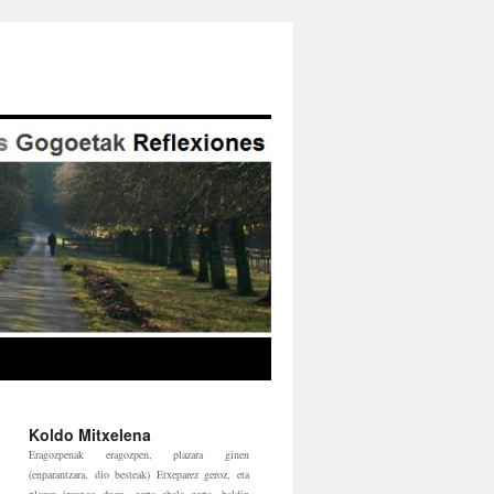
Koldo Mitxelena
Eragozpenak eragozpen, plazara ginen
(enparantzara, dio besteak) Etxeparez geroz, eta