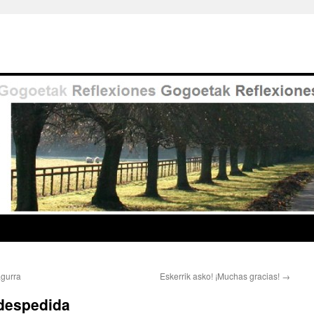
agurra
Eskerrik asko! ¡Muchas gracias!
→
 despedida