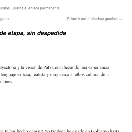
ticulos
. Guarda el
enlace permanente
.
agurra
Eskerrik asko! ¡Muchas gracias!
→
de etapa, sin despedida
ayectoria y la visión de Patxi, encabezando una experiencia
l lenguaje exitosa, realista y muy cerca al ethos cultural de la
aciones
 lo has hecho genial!! Yo también he estado en Gobierno hasta