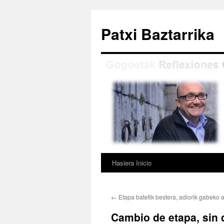
Saltar
al
Patxi Baztarrika
contenido
Hasiera Inicio
←
Etapa batetik bestera, adiorik gabeko 
Cambio de etapa, sin