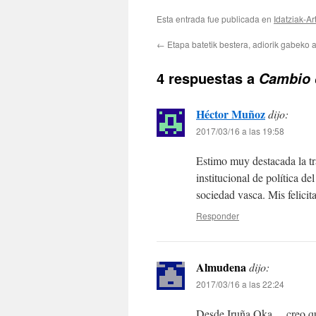
Esta entrada fue publicada en
Idatziak-Ar
←
Etapa batetik bestera, adiorik gabeko 
4 respuestas a
Cambio 
Héctor Muñoz
dijo:
2017/03/16 a las 19:58
Estimo muy destacada la tr
institucional de política de
sociedad vasca. Mis felicit
Responder
Almudena
dijo:
2017/03/16 a las 22:24
Desde Iruña Oka….creo que