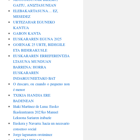
GAITU, ANIZTASUNEAN
ELEBAKARTASUNA… EZ,
MESEDEZ
URTEZAHAR EGUNEKO
KANTUA
GABON KANTA
EUSKARAREN EGUNA 2025
GOIENAK 25 URTE, BIDEGILE
ETA BIDERAKUSLE
EUSKARAREN ERREFERENTZIA
LTASUNA MUNDUAN
BARRENA: HORRA
EUSKARAREN
INDARGUNEETAKO BAT
O éuscaro, ou cuando o pequeno non
é menor
TXIKIA HANDIA ERE
BADENEAN
Iñaki Martinez de Luna: Eusko
Ikaskuntzaren 2023ko Manuel
Lekuona Sariaren irabazle
Euskera y Navarra: hacia un necesario
consenso social
Jorge lagunaren oroiminez