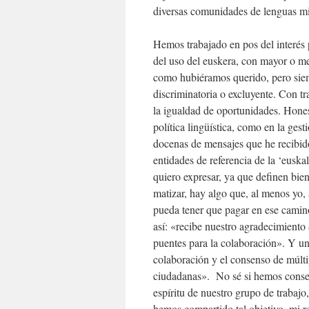
diversas comunidades de lenguas mi
Hemos trabajado en pos del interés p
del uso del euskera, con mayor o m
como hubiéramos querido, pero siem
discriminatoria o excluyente. Con tr
la igualdad de oportunidades. Honest
política lingüística, como en la ges
docenas de mensajes que he recibido
entidades de referencia de la ‘euska
quiero expresar, ya que definen bien
matizar, hay algo que, al menos yo, 
pueda tener que pagar en ese camino
así: «recibe nuestro agradecimiento
puentes para la colaboración». Y un 
colaboración y el consenso de múlti
ciudadanas». No sé si hemos consegu
espíritu de nuestro grupo de trabajo
hemos compartido tal objetivo, mi 