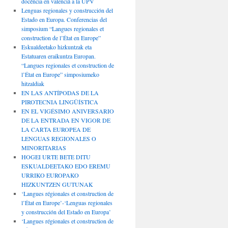
docència en valencià a la UPV
Lenguas regionales y construcción del
Estado en Europa. Conferencias del
simposium “Langues regionales et
construction de l’État en Europe”
Eskualdeetako hizkuntzak eta
Estatuaren eraikuntza Europan.
“Langues regionales et construction de
l’État en Europe” simposiumeko
hitzaldiak
EN LAS ANTÍPODAS DE LA
PIROTECNIA LINGÜÍSTICA
EN EL VIGÉSIMO ANIVERSARIO
DE LA ENTRADA EN VIGOR DE
LA CARTA EUROPEA DE
LENGUAS REGIONALES O
MINORITARIAS
HOGEI URTE BETE DITU
ESKUALDEETAKO EDO EREMU
URRIKO EUROPAKO
HIZKUNTZEN GUTUNAK
‘Langues régionales et construction de
l’État en Europe’-‘Lenguas regionales
y construcción del Estado en Europa’
‘Langues régionales et construction de