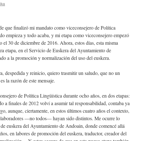
rika
e que finalizó mi mandato como viceconsejero de Política
odo empieza y todo acaba, y mi etapa como viceconsejero empezó
o el 30 de diciembre de 2016. Ahora, estos días, esta misma
a etapa, en el Servicio de Euskera del Ayuntamiento de
ado a la promoción y normalización del uso del euskera.
, despedida y reinicio, quiero trasmitir un saludo, que no un
 es la razón de este mensaje.
nsejero de Política Lingüística durante ocho años, en dos etapas:
a finales de 2012 volví a asumir tal responsabilidad, contaba ya
rgo, aunque, ciertamente, en estos últimos cuatro años el contexto,
 colaboradores —no todos— hayan sido distintos. Me ocurre lo
 de euskera del Ayuntamiento de Andoain, donde comencé allá
años, en labores de promoción del euskera, traductor, creador del
rmalización… Y estoy seguro de que en esta nueva etapa también