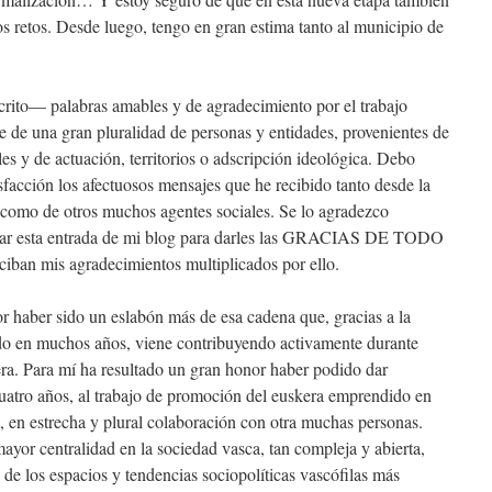
s retos. Desde luego, tengo en gran estima tanto al municipio de
rito— palabras amables y de agradecimiento por el trabajo
te de una gran pluralidad de personas y entidades, provenientes de
es y de actuación, territorios o adscripción ideológica. Debo
sfacción los afectuosos mensajes que he recibido tanto desde la
l, como de otros muchos agentes sociales. Se lo agradezco
har esta entrada de mi blog para darles las GRACIAS DE TODO
an mis agradecimientos multiplicados por ello.
 haber sido un eslabón más de esa cadena que, gracias a la
do en muchos años, viene contribuyendo activamente durante
kera. Para mí ha resultado un gran honor haber podido dar
cuatro años, al trabajo de promoción del euskera emprendido en
 en estrecha y plural colaboración con otra muchas personas.
yor centralidad en la sociedad vasca, tan compleja y abierta,
de los espacios y tendencias sociopolíticas vascófilas más