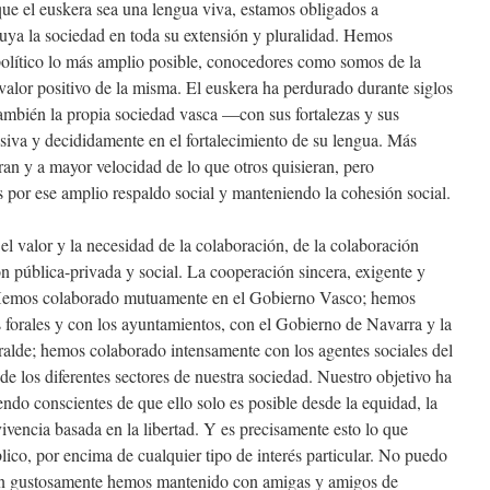
ue el euskera sea una lengua viva, estamos obligados a
suya la sociedad en toda su extensión y pluralidad. Hemos
 político lo más amplio posible, conocedores como somos de la
valor positivo de la misma. El euskera ha perdurado durante siglos
 también la propia sociedad vasca —con sus fortalezas y sus
siva y decididamente en el fortalecimiento de su lengua. Más
ran y a mayor velocidad de lo que otros quisieran, pero
or ese amplio respaldo social y manteniendo la cohesión social.
 valor y la necesidad de la colaboración, de la colaboración
ión pública-privada y social. La cooperación sincera, exigente y
a. Hemos colaborado mutuamente en el Gobierno Vasco; hemos
s forales y con los ayuntamientos, con el Gobierno de Navarra y la
ralde; hemos colaborado intensamente con los agentes sociales del
de los diferentes sectores de nuestra sociedad. Nuestro objetivo ha
iendo conscientes de que ello solo es posible desde la equidad, la
ivencia basada en la libertad. Y es precisamente esto lo que
ico, por encima de cualquier tipo de interés particular. No puedo
 tan gustosamente hemos mantenido con amigas y amigos de