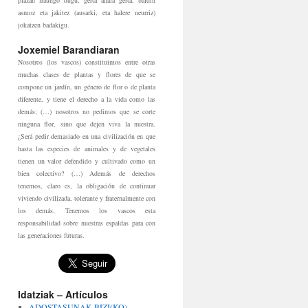
plazan iraungo dugu, gerta ahala gerta, baldin
asmoz eta jakitez (ausarki, eta halere neurriz)
jokatzen badakigu.
Joxemiel Barandiaran
Nosotros (los vascos) constituimos entre otras
muchas clases de plantas y flores de que se
compone un jardín, un género de flor o de planta
diferente, y tiene el derecho a la vida como las
demás; (…) nosotros no pedimos que se corte
ninguna flor, sino que dejen viva la nuestra.
¿Será pedir demasiado en una civilización en que
hasta las especies de animales y de vegetales
tienen un valor defendido y cultivado como un
bien colectivo? (…) Además de derechos
tenemos, claro es, la obligación de continuar
viviendo civilizada, tolerante y fraternalmente con
los demás. Tenemos los vascos esta
responsabilidad sobre nuestras espaldas para con
las generaciones futuras.
Idatziak – Artículos
ADOSTASUNAK BIZI(KO)