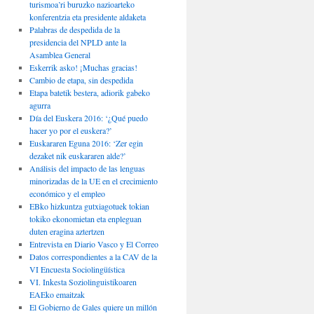
turismoa’ri buruzko nazioarteko
konferentzia eta presidente aldaketa
Palabras de despedida de la
presidencia del NPLD ante la
Asamblea General
Eskerrik asko! ¡Muchas gracias!
Cambio de etapa, sin despedida
Etapa batetik bestera, adiorik gabeko
agurra
Día del Euskera 2016: ‘¿Qué puedo
hacer yo por el euskera?’
Euskararen Eguna 2016: ‘Zer egin
dezaket nik euskararen alde?’
Análisis del impacto de las lenguas
minorizadas de la UE en el crecimiento
económico y el empleo
EBko hizkuntza gutxiagotuek tokian
tokiko ekonomietan eta enpleguan
duten eragina aztertzen
Entrevista en Diario Vasco y El Correo
Datos correspondientes a la CAV de la
VI Encuesta Sociolingüística
VI. Inkesta Soziolinguistikoaren
EAEko emaitzak
El Gobierno de Gales quiere un millón