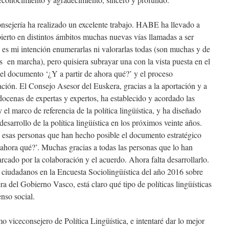
onsejería ha realizado un excelente trabajo. HABE ha llevado a
bierto en distintos ámbitos muchas nuevas vías llamadas a ser
 es mi intención enumerarlas ni valorarlas todas (son muchas y de
s en marcha), pero quisiera subrayar una con la vista puesta en el
 el documento ‘¿Y a partir de ahora qué?’ y el proceso
ación. El Consejo Asesor del Euskera, gracias a la aportación y a
docenas de expertas y expertos, ha establecido y acordado las
y el marco de referencia de la política lingüística, y ha diseñado
esarrollo de la política lingüística en los próximos veinte años.
as esas personas que han hecho posible el documento estratégico
de ahora qué?’. Muchas gracias a todas las personas que lo han
rcado por la colaboración y el acuerdo. Ahora falta desarrollarlo.
s ciudadanos en la Encuesta Sociolingüística del año 2016 sobre
ra del Gobierno Vasco, está claro qué tipo de políticas lingüísticas
nso social.
 viceconsejero de Política Lingüística, e intentaré dar lo mejor