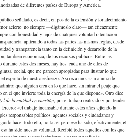
norizadas de diferentes países de Europa y América.
úblico señalado, es decir, en pos de la extensión y fortalecimiento
enor acierto, no siempre —digámoslo claro— tan eficazmente
pre con honestidad y lejos de cualquier voluntad o tentación
ansparencia, aplicando a todas las partes las mismas reglas, desde
idad y transparencia tanto en la definición y desarrollo de la
tión, también económica, de los recursos públicos. Entre las
 durante estos dos meses, hay tres, cada uno de ellos de
lgintza’ social, que me parecen apropiadas para ilustrar lo que
 el espíritu de nuestro esfuerzo. Así reza uno: «sin ánimo de
admiro: que alguien crea en lo que hace, sin mirar el peaje que
 en el que invierte toda la energía de la que dispone». Otro dice
(el de la entidad en cuesti
ó
n)
por el trabajo realizado y por tender
tercero: «el trabajo incansable durante estos años tejiendo la
ples responsables políticos, agentes sociales y ciudadanos y
ido hacer todo ello, no lo sé, pero ese ha sido, efectivamente, el
, esa ha sido nuestra voluntad. Recibid todos aquellos con los que
reconocimiento y agradecimiento, sincero y profundo.