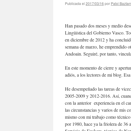
Publicada el
2017/03/16
por
Patxi Baztar
Han pasado dos meses y medio desd
Lingüística del Gobierno Vasco. T
en diciembre de 2012 y ha concluid
semana de marzo, he emprendido otr
Andoain. Seguiré, por tanto, vincul
En este momento de cierre y apertura
adiós, a los lectores de mi blog. Esa
He desempeñado las tareas de viceco
2005-2009 y 2012-2016. Así, cuando 
con la anterior experiencia en el ca
las circunstancias y varios de mis
mismo con mi trabajo como técnico
por 1980, hace ya la friolera de 36 
Servicio de Euskera, técnico de No