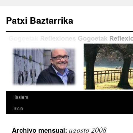
Saltar
al
Patxi Baztarrika
contenido
Hasiera
Inicio
agosto 2008
Archivo mensual: