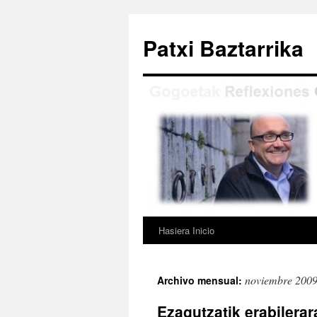
Saltar
al
Patxi Baztarrika
contenido
Hasiera Inicio
noviembre 200
Archivo mensual:
Ezagutzatik erabilera