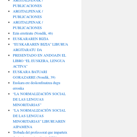
ARGITALPENAK /
PUBLICACIONES
ARGITALPENAK /
PUBLICACIONES
ARGITALPENAK /
PUBLICACIONES
Ezin erretiratu (Nondik, 46)
EUSKARAREN BIZIA
“EUSKARAREN BIZIA” LIBURUA
ARGITARATU DA
PRESENTADO EN ANDOAIN EL
LIBRO “EL EUSKERA, LENGUA
ACTIVA”
EUSKARA BATUARI
GORAZARRE (Nondik, 39)
Euskara ere deskonfinatzea dugu
erronka
“LA NORMALIZACIÓN SOCIAL
DE LAS LENGUAS
MINORITARIAS”
“LA NORMALIZACIÓN SOCIAL
DE LAS LENGUAS
MINORITARIAS” LIBURUAREN
AIPAMENA
Trobada del professorat que imparteix