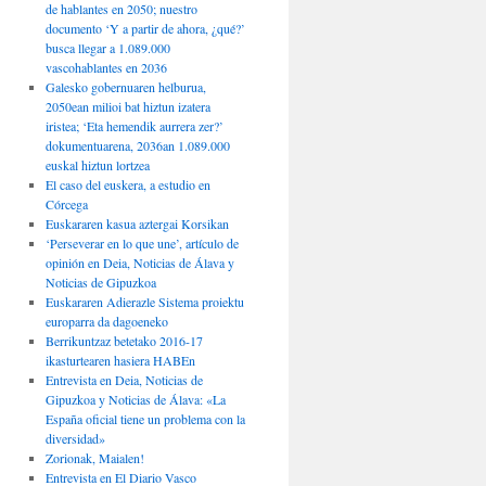
de hablantes en 2050; nuestro
documento ‘Y a partir de ahora, ¿qué?’
busca llegar a 1.089.000
vascohablantes en 2036
Galesko gobernuaren helburua,
2050ean milioi bat hiztun izatera
iristea; ‘Eta hemendik aurrera zer?’
dokumentuarena, 2036an 1.089.000
euskal hiztun lortzea
El caso del euskera, a estudio en
Córcega
Euskararen kasua aztergai Korsikan
‘Perseverar en lo que une’, artículo de
opinión en Deia, Noticias de Álava y
Noticias de Gipuzkoa
Euskararen Adierazle Sistema proiektu
europarra da dagoeneko
Berrikuntzaz betetako 2016-17
ikasturtearen hasiera HABEn
Entrevista en Deia, Noticias de
Gipuzkoa y Noticias de Álava: «La
España oficial tiene un problema con la
diversidad»
Zorionak, Maialen!
Entrevista en El Diario Vasco