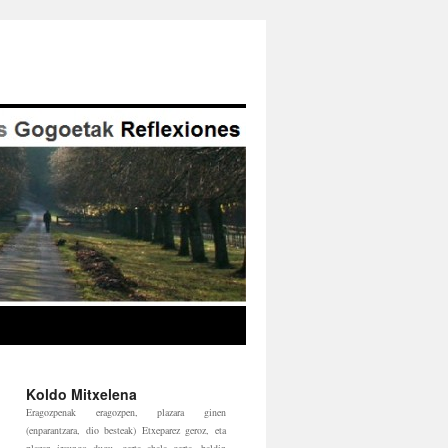
Koldo Mitxelena
Eragozpenak eragozpen, plazara ginen
(enparantzara, dio besteak) Etxeparez geroz, eta