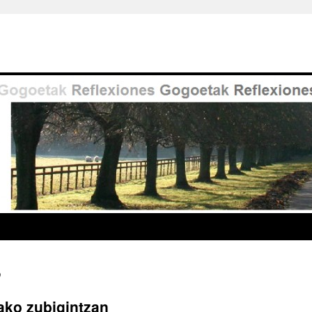
9
rako zubigintzan