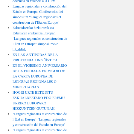
docència en valencià a la UPV
Lenguas regionales y construcción del
Estado en Europa. Conferencias del
simposium “Langues regionales et
construction de l’État en Europe”
Eskualdeetako hizkuntzak eta
Estatuaren eraikuntza Europan.
“Langues regionales et construction de
l’État en Europe” simposiumeko
hitzaldiak
EN LAS ANTÍPODAS DE LA
PIROTECNIA LINGÜÍSTICA
EN EL VIGÉSIMO ANIVERSARIO
DE LA ENTRADA EN VIGOR DE
LA CARTA EUROPEA DE
LENGUAS REGIONALES O
MINORITARIAS
HOGEI URTE BETE DITU
ESKUALDEETAKO EDO EREMU
URRIKO EUROPAKO
HIZKUNTZEN GUTUNAK
‘Langues régionales et construction de
l’État en Europe’-‘Lenguas regionales
y construcción del Estado en Europa’
‘Langues régionales et construction de