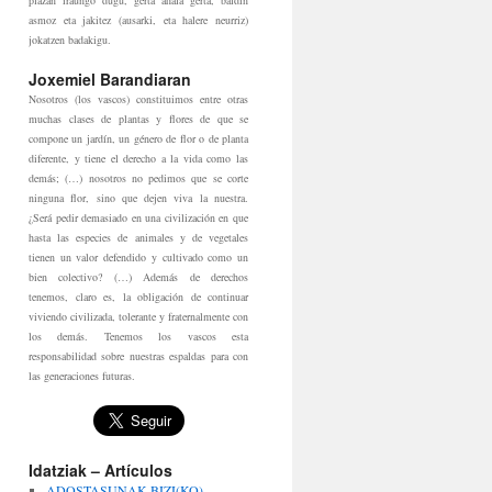
plazan iraungo dugu, gerta ahala gerta, baldin
asmoz eta jakitez (ausarki, eta halere neurriz)
jokatzen badakigu.
Joxemiel Barandiaran
Nosotros (los vascos) constituimos entre otras
muchas clases de plantas y flores de que se
compone un jardín, un género de flor o de planta
diferente, y tiene el derecho a la vida como las
demás; (…) nosotros no pedimos que se corte
ninguna flor, sino que dejen viva la nuestra.
¿Será pedir demasiado en una civilización en que
hasta las especies de animales y de vegetales
tienen un valor defendido y cultivado como un
bien colectivo? (…) Además de derechos
tenemos, claro es, la obligación de continuar
viviendo civilizada, tolerante y fraternalmente con
los demás. Tenemos los vascos esta
responsabilidad sobre nuestras espaldas para con
las generaciones futuras.
Idatziak – Artículos
ADOSTASUNAK BIZI(KO)