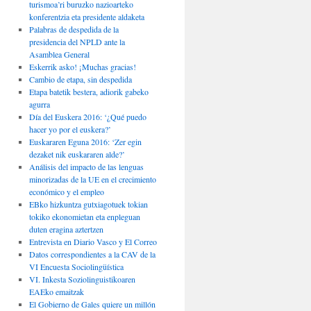
turismoa’ri buruzko nazioarteko
konferentzia eta presidente aldaketa
Palabras de despedida de la
presidencia del NPLD ante la
Asamblea General
Eskerrik asko! ¡Muchas gracias!
Cambio de etapa, sin despedida
Etapa batetik bestera, adiorik gabeko
agurra
Día del Euskera 2016: ‘¿Qué puedo
hacer yo por el euskera?’
Euskararen Eguna 2016: ‘Zer egin
dezaket nik euskararen alde?’
Análisis del impacto de las lenguas
minorizadas de la UE en el crecimiento
económico y el empleo
EBko hizkuntza gutxiagotuek tokian
tokiko ekonomietan eta enpleguan
duten eragina aztertzen
Entrevista en Diario Vasco y El Correo
Datos correspondientes a la CAV de la
VI Encuesta Sociolingüística
VI. Inkesta Soziolinguistikoaren
EAEko emaitzak
El Gobierno de Gales quiere un millón