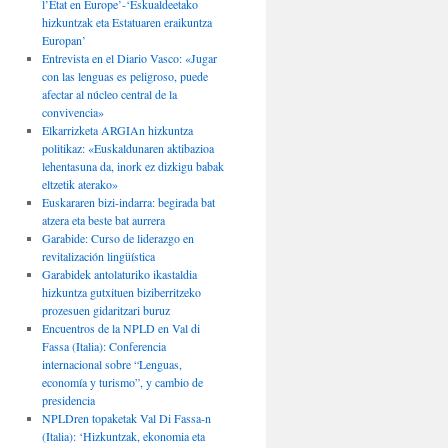
l’État en Europe’-‘Eskualdeetako
hizkuntzak eta Estatuaren eraikuntza
Europan’
Entrevista en el Diario Vasco: «Jugar
con las lenguas es peligroso, puede
afectar al núcleo central de la
convivencia»
Elkarrizketa ARGIAn hizkuntza
politikaz: «Euskaldunaren aktibazioa
lehentasuna da, inork ez dizkigu babak
eltzetik aterako»
Euskararen bizi-indarra: begirada bat
atzera eta beste bat aurrera
Garabide: Curso de liderazgo en
revitalización lingüística
Garabidek antolaturiko ikastaldia
hizkuntza gutxituen biziberritzeko
prozesuen gidaritzari buruz
Encuentros de la NPLD en Val di
Fassa (Italia): Conferencia
internacional sobre “Lenguas,
economía y turismo”, y cambio de
presidencia
NPLDren topaketak Val Di Fassa-n
(Italia): ‘Hizkuntzak, ekonomia eta