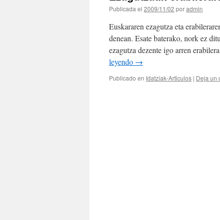
Publicada el
2009/11/02
por
admin
Euskararen ezagutza eta erabilerare
denean. Esate baterako, nork ez di
ezagutza dezente igo arren erabilera
leyendo
→
Publicado en
Idatziak-Articulos
|
Deja un 