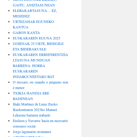
GAITU, ANIZTASUNEAN
ELEBAKARTASUNA… EZ,
MESEDEZ
URTEZAHAR EGUNEKO
KANTUA
GABON KANTA
EUSKARAREN EGUNA 2025
GOIENAK 25 URTE, BIDEGILE
ETA BIDERAKUSLE
EUSKARAREN ERREFERENTZIA
LTASUNA MUNDUAN
BARRENA: HORRA
EUSKARAREN
INDARGUNEETAKO BAT
O éuscaro, ou cuando o pequeno non
é menor
TXIKIA HANDIA ERE
BADENEAN
Iñaki Martinez de Luna: Eusko
Ikaskuntzaren 2023ko Manuel
Lekuona Sariaren irabazle
Euskera y Navarra: hacia un necesario
consenso social
Jorge lagunaren oroiminez