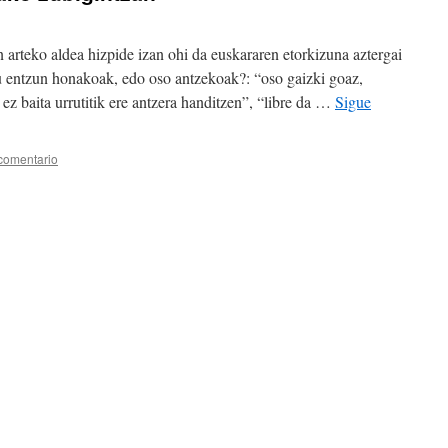
n arteko aldea hizpide izan ohi da euskararen etorkizuna aztergai
tu entzun honakoak, edo oso antzekoak?: “oso gaizki goaz,
 ez baita urrutitik ere antzera handitzen”, “libre da …
Sigue
comentario