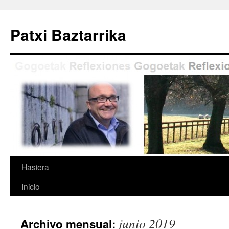
Saltar
al
Patxi Baztarrika
contenido
Hasiera
Inicio
junio 2019
Archivo mensual: