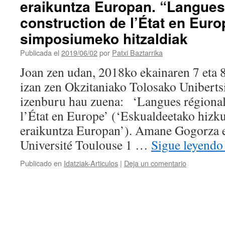
eraikuntza Europan. “Langues
construction de l’État en Euro
simposiumeko hitzaldiak
Publicada el
2019/06/02
por
Patxi Baztarrika
Joan zen udan, 2018ko ekainaren 7 eta 
izan zen Okzitaniako Tolosako Uniberts
izenburu hau zuena: ‘Langues régionale
l’État en Europe’ (‘Eskualdeetako hizku
eraikuntza Europan’). Amane Gogorza 
Université Toulouse 1 …
Sigue leyend
Publicado en
Idatziak-Articulos
|
Deja un comentario