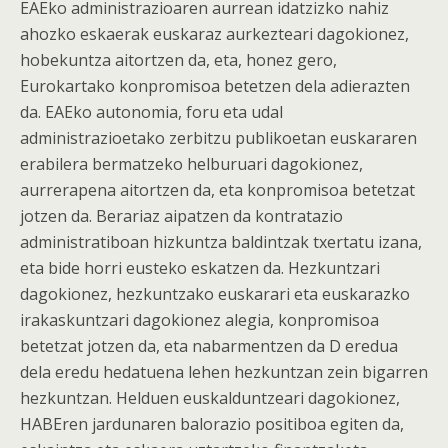
EAEko administrazioaren aurrean idatzizko nahiz
ahozko eskaerak euskaraz aurkezteari dagokionez,
hobekuntza aitortzen da, eta, honez gero,
Eurokartako konpromisoa betetzen dela adierazten
da. EAEko autonomia, foru eta udal
administrazioetako zerbitzu publikoetan euskararen
erabilera bermatzeko helburuari dagokionez,
aurrerapena aitortzen da, eta konpromisoa betetzat
jotzen da. Berariaz aipatzen da kontratazio
administratiboan hizkuntza baldintzak txertatu izana,
eta bide horri eusteko eskatzen da. Hezkuntzari
dagokionez, hezkuntzako euskarari eta euskarazko
irakaskuntzari dagokionez alegia, konpromisoa
betetzat jotzen da, eta nabarmentzen da D eredua
dela eredu hedatuena lehen hezkuntzan zein bigarren
hezkuntzan. Helduen euskalduntzeari dagokionez,
HABEren jardunaren balorazio positiboa egiten da,