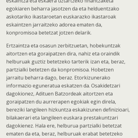
eskaintza eta eskaera uztartzeko finantzaketa
egokiaren beharra jasotzen da eta helduentzako
askotariko ikastaroetan euskarazko ikastaroak
eskaintzen jarraitzeko adorea ematen da,
konpromisoa betetzat jotzen delarik.
Ertzaintza eta osasun zerbitzuetan, hobekuntzak
aitortzen eta goraipatzen dira, nahiz eta oraindik
helburuak guztiz betetzeko tarterik izan eta, beraz,
partzialki betetzen da konpromisoa. Hobetzen
jarraitu beharra dago, beraz. Etorkizunerako
informazio eguneratua eskatzen da. Osakidetzari
dagokionez, Adituen Batzordeak aitortzen eta
goraipatzen du aurrerapen egokiak egin direla,
bereziki langileen hizkuntza eskakizunen definizioari,
bilakaerari eta langileen euskara prestakuntzari
dagokienez. Hala ere, helburua partzialki betetzat
ematen da eta, beraz, helburuak erabat betetzeko