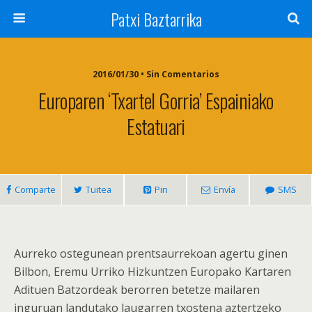
Patxi Baztarrika
2016/01/30 • Sin Comentarios
Europaren ‘txartel Gorria’ Espainiako
Estatuari
Comparte
Tuitea
Pin
Envía
SMS
Aurreko ostegunean prentsaurrekoan agertu ginen
Bilbon, Eremu Urriko Hizkuntzen Europako Kartaren
Adituen Batzordeak berorren betetze mailaren
inguruan landutako laugarren txostena aztertzeko