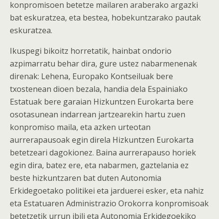
konpromisoen betetze mailaren araberako argazki
bat eskuratzea, eta bestea, hobekuntzarako pautak
eskuratzea.
Ikuspegi bikoitz horretatik, hainbat ondorio
azpimarratu behar dira, gure ustez nabarmenenak
direnak: Lehena, Europako Kontseiluak bere
txostenean dioen bezala, handia dela Espainiako
Estatuak bere garaian Hizkuntzen Eurokarta bere
osotasunean indarrean jartzearekin hartu zuen
konpromiso maila, eta azken urteotan
aurrerapausoak egin direla Hizkuntzen Eurokarta
betetzeari dagokionez. Baina aurrerapauso horiek
egin dira, batez ere, eta nabarmen, gaztelania ez
beste hizkuntzaren bat duten Autonomia
Erkidegoetako politikei eta jarduerei esker, eta nahiz
eta Estatuaren Administrazio Orokorra konpromisoak
betetzetik urrun ibili eta Autonomia Erkidegoekiko