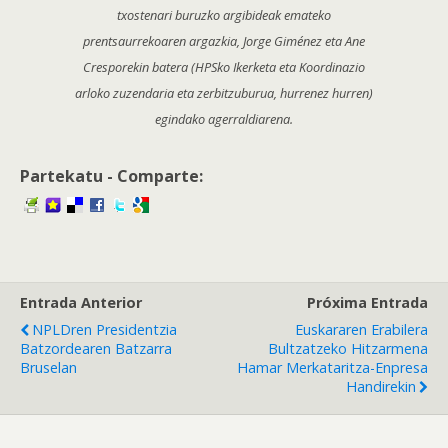
txostenari buruzko argibideak emateko
prentsaurrekoaren argazkia, Jorge Giménez eta Ane
Cresporekin batera (HPSko Ikerketa eta Koordinazio
arloko zuzendaria eta zerbitzuburua, hurrenez hurren)
egindako agerraldiarena.
Partekatu - Comparte:
Entrada Anterior
Próxima Entrada
NPLDren Presidentzia
Euskararen Erabilera
Batzordearen Batzarra
Bultzatzeko Hitzarmena
Bruselan
Hamar Merkataritza-Enpresa
Handirekin