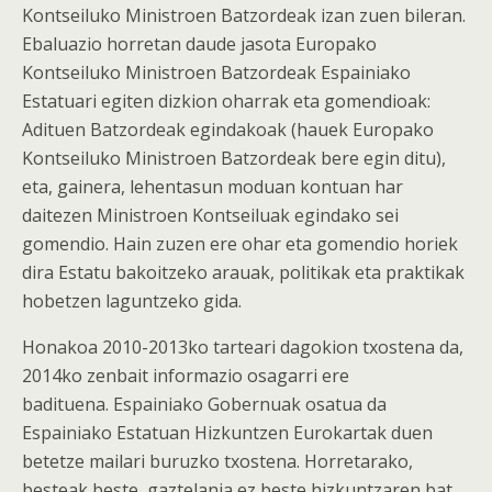
Kontseiluko Ministroen Batzordeak izan zuen bileran.
Ebaluazio horretan daude jasota Europako
Kontseiluko Ministroen Batzordeak Espainiako
Estatuari egiten dizkion oharrak eta gomendioak:
Adituen Batzordeak egindakoak (hauek Europako
Kontseiluko Ministroen Batzordeak bere egin ditu),
eta, gainera, lehentasun moduan kontuan har
daitezen Ministroen Kontseiluak egindako sei
gomendio. Hain zuzen ere ohar eta gomendio horiek
dira Estatu bakoitzeko arauak, politikak eta praktikak
hobetzen laguntzeko gida.
Honakoa 2010-2013ko tarteari dagokion txostena da,
2014ko zenbait informazio osagarri ere
badituena. Espainiako Gobernuak osatua da
Espainiako Estatuan Hizkuntzen Eurokartak duen
betetze mailari buruzko txostena. Horretarako,
besteak beste, gaztelania ez beste hizkuntzaren bat