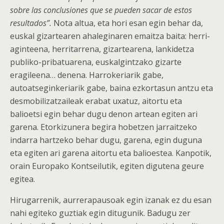
sobre las conclusiones que se pueden sacar de estos
resultados”.
Nota altua, eta hori esan egin behar da,
euskal gizartearen ahaleginaren emaitza baita: herri-
aginteena, herritarrena, gizartearena, lankidetza
publiko-pribatuarena, euskalgintzako gizarte
eragileena… denena. Harrokeriarik gabe,
autoatseginkeriarik gabe, baina ezkortasun antzu eta
desmobilizatzaileak erabat uxatuz, aitortu eta
balioetsi egin behar dugu denon artean egiten ari
garena. Etorkizunera begira hobetzen jarraitzeko
indarra hartzeko behar dugu, garena, egin duguna
eta egiten ari garena aitortu eta balioestea. Kanpotik,
orain Europako Kontseilutik, egiten digutena geure
egitea.
Hirugarrenik, aurrerapausoak egin izanak ez du esan
nahi egiteko guztiak egin ditugunik. Badugu zer