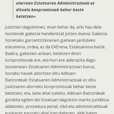
alorrean Estatuaren Administrazioak ez
dituela konpromisoak behar beste
betetzen»
Justiziari dagokionez, esan behar da, arlo hau dela
txostenak gabezia handientzat jotzen duena. Gabezia
horietako garrantzizkoenen gainean jarduteko
eskumena, ordea, ez da EAErena, Estatuarena baizik.
Badira, gabezien artean, betetzen diren
konpromisoak ere, eta hori ere adierazita dago
txostenean. Estatuaren Administrazioari buruz,
honako hauek aitortzen ditu Adituen
Batzordeak: Estatuaren Administrazioak ez ditu
Justiziaren alorreko konpromisoak behar beste
betetzen, eta, bete ahal izateko, Adituen Batzordeak
gonbita egiten dio Estatuari dagokion marko juridikoa
aldatzeko, prozedura penal, zibil eta administratiboak
euskaraz gauzatu ahal izan daitezen, alde baten