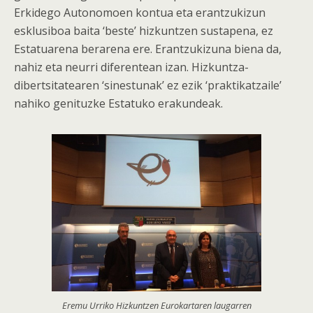
Erkidego Autonomoen kontua eta erantzukizun
esklusiboa baita ‘beste’ hizkuntzen sustapena, ez
Estatuarena berarena ere. Erantzukizuna biena da,
nahiz eta neurri diferentean izan. Hizkuntza-
dibertsitatearen ‘sinestunak’ ez ezik ‘praktikatzaile’
nahiko genituzke Estatuko erakundeak.
Eremu Urriko Hizkuntzen Eurokartaren laugarren