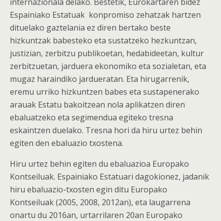
internazionala delako. Bestetik, Eurokartaren bidez
Espainiako Estatuak konpromiso zehatzak hartzen
dituelako gaztelania ez diren bertako beste
hizkuntzak babesteko eta sustatzeko hezkuntzan,
justizian, zerbitzu publikoetan, hedabideetan, kultur
zerbitzuetan, jarduera ekonomiko eta sozialetan, eta
mugaz haraindiko jardueratan. Eta hirugarrenik,
eremu urriko hizkuntzen babes eta sustapenerako
arauak Estatu bakoitzean nola aplikatzen diren
ebaluatzeko eta segimendua egiteko tresna
eskaintzen duelako. Tresna hori da hiru urtez behin
egiten den ebaluazio txostena.
Hiru urtez behin egiten du ebaluazioa Europako
Kontseiluak. Espainiako Estatuari dagokionez, jadanik
hiru ebaluazio-txosten egin ditu Europako
Kontseiluak (2005, 2008, 2012an), eta laugarrena
onartu du 2016an, urtarrilaren 20an Europako