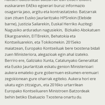
euskararen EAEko egoerari buruz informazio
osagarria jaso, argitu eta kontrastatzeko. Batzarrak
izan zituen Eusko Jaurlaritzako HPSrekin (Elebide
barne), Justizia Sailarekin, Euskal Herriko Auzitegi
Nagusiko arduradun nagusiekin, Bizkaiko Abokatuen
Elkargoarekin, EITBrekin, Behatokia eta
Kontseiluarekin, eta Tokikomekin. 2015eko
maiatzean, Europako Kontseiluak bere txostena bidali
zuen Ministeriora, alegazioak egin ahal izateko.
Berriro ere, Galiziako Xunta, Catalunyako Generalitat
eta Eusko Jaurlaritzak eskatu genion Ministerioari
aukera emateko gure gobernuen eskumen-eremuari
zegokionean gure oharrak egiteko. Aukera hori ere
ukatu egin zitzaigun., eta 2016ko urtarrilean
Europako Kontseiluaren Ministroen Batzordeak
behin betiko Ebaluazio Txostena onartu du.