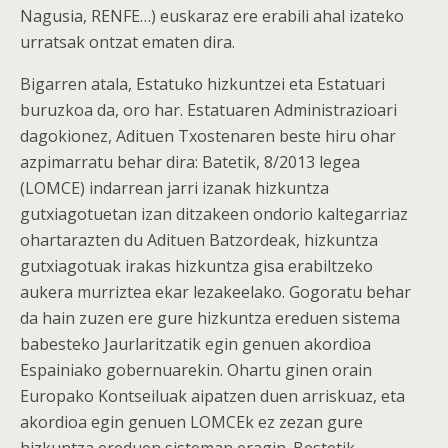
Nagusia, RENFE…) euskaraz ere erabili ahal izateko
urratsak ontzat ematen dira.
Bigarren atala, Estatuko hizkuntzei eta Estatuari
buruzkoa da, oro har. Estatuaren Administrazioari
dagokionez, Adituen Txostenaren beste hiru ohar
azpimarratu behar dira: Batetik, 8/2013 legea
(LOMCE) indarrean jarri izanak hizkuntza
gutxiagotuetan izan ditzakeen ondorio kaltegarriaz
ohartarazten du Adituen Batzordeak, hizkuntza
gutxiagotuak irakas hizkuntza gisa erabiltzeko
aukera murriztea ekar lezakeelako. Gogoratu behar
da hain zuzen ere gure hizkuntza ereduen sistema
babesteko Jaurlaritzatik egin genuen akordioa
Espainiako gobernuarekin. Ohartu ginen orain
Europako Kontseiluak aipatzen duen arriskuaz, eta
akordioa egin genuen LOMCEk ez zezan gure