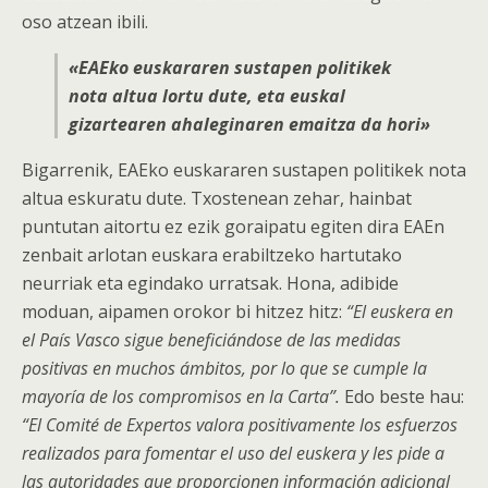
oso atzean ibili.
«EAEko euskararen sustapen politikek
nota altua lortu dute, eta euskal
gizartearen ahaleginaren emaitza da hori»
Bigarrenik, EAEko euskararen sustapen politikek nota
altua eskuratu dute. Txostenean zehar, hainbat
puntutan aitortu ez ezik goraipatu egiten dira EAEn
zenbait arlotan euskara erabiltzeko hartutako
neurriak eta egindako urratsak. Hona, adibide
moduan, aipamen orokor bi hitzez hitz:
“El euskera en
el País Vasco sigue beneficiándose de las medidas
positivas en muchos ámbitos, por lo que se cumple la
mayoría de los compromisos en la Carta”.
Edo beste hau:
“El Comité de Expertos valora positivamente los esfuerzos
realizados para fomentar el uso del euskera y les pide a
las autoridades que proporcionen información adicional