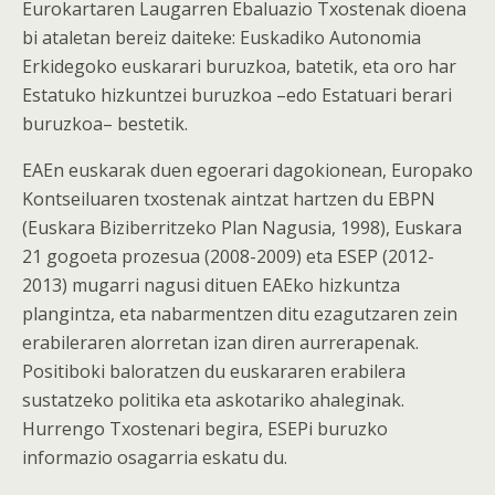
Eurokartaren Laugarren Ebaluazio Txostenak dioena
bi ataletan bereiz daiteke: Euskadiko Autonomia
Erkidegoko euskarari buruzkoa, batetik, eta oro har
Estatuko hizkuntzei buruzkoa –edo Estatuari berari
buruzkoa– bestetik.
EAEn euskarak duen egoerari dagokionean, Europako
Kontseiluaren txostenak aintzat hartzen du EBPN
(Euskara Biziberritzeko Plan Nagusia, 1998), Euskara
21 gogoeta prozesua (2008-2009) eta ESEP (2012-
2013) mugarri nagusi dituen EAEko hizkuntza
plangintza, eta nabarmentzen ditu ezagutzaren zein
erabileraren alorretan izan diren aurrerapenak.
Positiboki baloratzen du euskararen erabilera
sustatzeko politika eta askotariko ahaleginak.
Hurrengo Txostenari begira, ESEPi buruzko
informazio osagarria eskatu du.