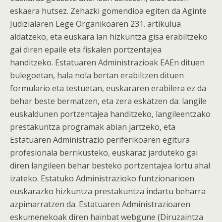
eskaera hutsez. Zehazki gomendioa egiten da Aginte
Judizialaren Lege Organikoaren 231. artikulua
aldatzeko, eta euskara lan hizkuntza gisa erabiltzeko
gai diren epaile eta fiskalen portzentajea
handitzeko. Estatuaren Administrazioak EAEn dituen
bulegoetan, hala nola bertan erabiltzen dituen
formulario eta testuetan, euskararen erabilera ez da
behar beste bermatzen, eta zera eskatzen da: langile
euskaldunen portzentajea handitzeko, langileentzako
prestakuntza programak abian jartzeko, eta
Estatuaren Administrazio periferikoaren egitura
profesionala berrikusteko, euskaraz jarduteko gai
diren langileen behar besteko portzentajea lortu ahal
izateko. Estatuko Administrazioko funtzionarioen
euskarazko hizkuntza prestakuntza indartu beharra
azpimarratzen da. Estatuaren Administrazioaren
eskumenekoak diren hainbat webgune (Diruzaintza