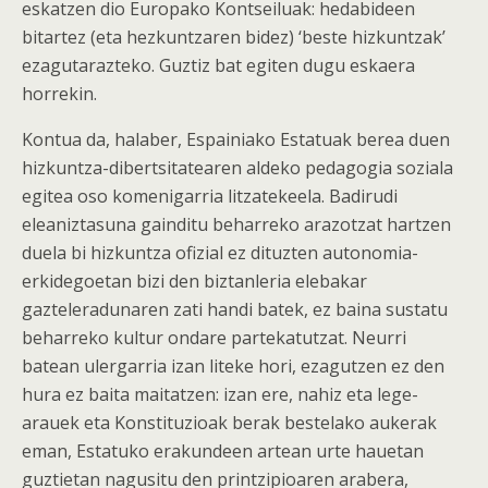
eskatzen dio Europako Kontseiluak: hedabideen
bitartez (eta hezkuntzaren bidez) ‘beste hizkuntzak’
ezagutarazteko. Guztiz bat egiten dugu eskaera
horrekin.
Kontua da, halaber, Espainiako Estatuak berea duen
hizkuntza-dibertsitatearen aldeko pedagogia soziala
egitea oso komenigarria litzatekeela. Badirudi
eleaniztasuna gainditu beharreko arazotzat hartzen
duela bi hizkuntza ofizial ez dituzten autonomia-
erkidegoetan bizi den biztanleria elebakar
gazteleradunaren zati handi batek, ez baina sustatu
beharreko kultur ondare partekatutzat. Neurri
batean ulergarria izan liteke hori, ezagutzen ez den
hura ez baita maitatzen: izan ere, nahiz eta lege-
arauek eta Konstituzioak berak bestelako aukerak
eman, Estatuko erakundeen artean urte hauetan
guztietan nagusitu den printzipioaren arabera,