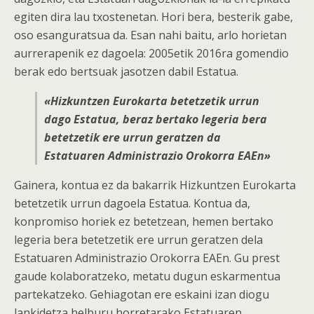
egiten dira lau txostenetan. Hori bera, besterik gabe,
oso esanguratsua da. Esan nahi baitu, arlo horietan
aurrerapenik ez dagoela: 2005etik 2016ra gomendio
berak edo bertsuak jasotzen dabil Estatua.
«Hizkuntzen Eurokarta betetzetik urrun
dago Estatua, beraz bertako legeria bera
betetzetik ere urrun geratzen da
Estatuaren Administrazio Orokorra EAEn»
Gainera, kontua ez da bakarrik Hizkuntzen Eurokarta
betetzetik urrun dagoela Estatua. Kontua da,
konpromiso horiek ez betetzean, hemen bertako
legeria bera betetzetik ere urrun geratzen dela
Estatuaren Administrazio Orokorra EAEn. Gu prest
gaude kolaboratzeko, metatu dugun eskarmentua
partekatzeko. Gehiagotan ere eskaini izan diogu
lankidetza helburu horretarako Estatuaren