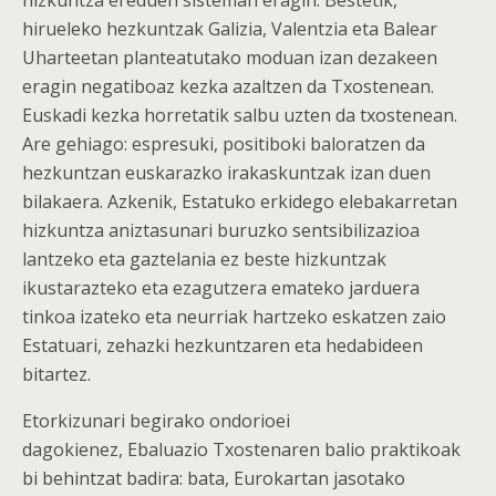
hizkuntza ereduen sisteman eragin. Bestetik,
hirueleko hezkuntzak Galizia, Valentzia eta Balear
Uharteetan planteatutako moduan izan dezakeen
eragin negatiboaz kezka azaltzen da Txostenean.
Euskadi kezka horretatik salbu uzten da txostenean.
Are gehiago: espresuki, positiboki baloratzen da
hezkuntzan euskarazko irakaskuntzak izan duen
bilakaera. Azkenik, Estatuko erkidego elebakarretan
hizkuntza aniztasunari buruzko sentsibilizazioa
lantzeko eta gaztelania ez beste hizkuntzak
ikustarazteko eta ezagutzera emateko jarduera
tinkoa izateko eta neurriak hartzeko eskatzen zaio
Estatuari, zehazki hezkuntzaren eta hedabideen
bitartez.
Etorkizunari begirako ondorioei
dagokienez, Ebaluazio Txostenaren balio praktikoak
bi behintzat badira: bata, Eurokartan jasotako