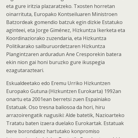
eta gure iritzia plazaratzeko. Txosten horretan
oinarrituta, Europako Kontseiluaren Ministroen
Batzordeak gomendio batzuk egin dizkie Estatuko
aginteei, eta Jorge Giménez, Hizkuntza Ikerketa eta
Koordinaziorako zuzendaria, eta Hizkuntza
Politikarako sailburuordetzaren Hizkuntza
Plangintzaren arduradun Ane Cresporekin batera
ekin nion gai honi buruzko gure ikuspegia
ezagutarazteari.
Eskualdeetako edo Eremu Urriko Hizkuntzen
Europako Gutuna (Hizkuntzen Eurokarta) 1992an
onartu eta 2001ean berretsi zuen Espainiako
Estatuak. Oso tresna baliosoa da hori, hiru
arrazoirengatik nagusiki: Alde batetik, Nazioarteko
Tratatu baten izaera duelako Eurokartak. Estatuak
bere borondatez hartutako konpromiso