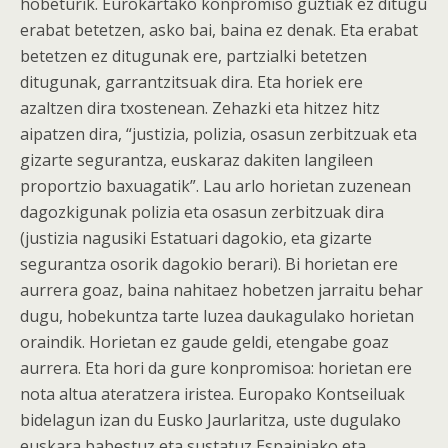
hobeturik. Eurokartako konpromiso guztiak ez ditugu
erabat betetzen, asko bai, baina ez denak. Eta erabat
betetzen ez ditugunak ere, partzialki betetzen
ditugunak, garrantzitsuak dira. Eta horiek ere
azaltzen dira txostenean. Zehazki eta hitzez hitz
aipatzen dira, “justizia, polizia, osasun zerbitzuak eta
gizarte segurantza, euskaraz dakiten langileen
proportzio baxuagatik”. Lau arlo horietan zuzenean
dagozkigunak polizia eta osasun zerbitzuak dira
(justizia nagusiki Estatuari dagokio, eta gizarte
segurantza osorik dagokio berari). Bi horietan ere
aurrera goaz, baina nahitaez hobetzen jarraitu behar
dugu, hobekuntza tarte luzea daukagulako horietan
oraindik. Horietan ez gaude geldi, etengabe goaz
aurrera. Eta hori da gure konpromisoa: horietan ere
nota altua ateratzera iristea. Europako Kontseiluak
bidelagun izan du Eusko Jaurlaritza, uste dugulako
euskara babestuz eta sustatuz Espainiako eta