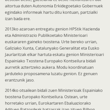
aitortua duten Autonomia Erkidegoetako Gobernuek
egindako informeak hartu ditu kontuan, partzialki
izan bada ere.
2013ko azaroan entregatu genion HPStik Hazienda
eta Administrazio Publikoetako Ministerioari
euskararen gaineko txostena. Urte bereko urrian,
Galiziako Xunta, Catalunyako Generalitat eta Eusko
Jaurlaritzak elkar hartuta eskatu genion Ministerioari
Espainiako Txostena Europako Kontseilura bidali
aurretik aztertzeko aukera. Modu koordinatuan
jarduteko proposamena luzatu genion. Ez genuen
erantzunik jaso.
2014ko otsailean bidali zuen Ministerioak Espainiako
txostena Europako Kontseilura. Ostean, urte
horretako urrian, Eurokartaren Ebaluaziorako
Adituen Batzordeak batzarrak izan zituen Bilbon,