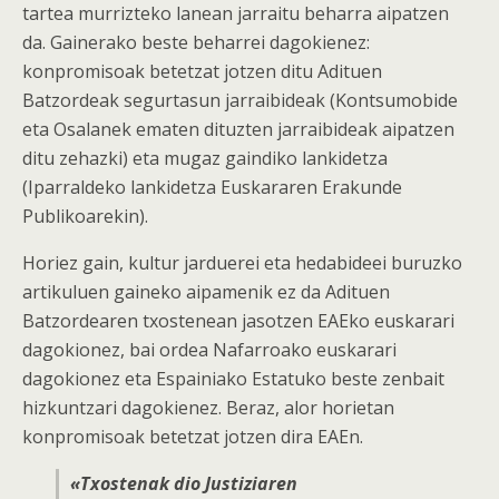
tartea murrizteko lanean jarraitu beharra aipatzen
da. Gainerako beste beharrei dagokienez:
konpromisoak betetzat jotzen ditu Adituen
Batzordeak segurtasun jarraibideak (Kontsumobide
eta Osalanek ematen dituzten jarraibideak aipatzen
ditu zehazki) eta mugaz gaindiko lankidetza
(Iparraldeko lankidetza Euskararen Erakunde
Publikoarekin).
Horiez gain, kultur jarduerei eta hedabideei buruzko
artikuluen gaineko aipamenik ez da Adituen
Batzordearen txostenean jasotzen EAEko euskarari
dagokionez, bai ordea Nafarroako euskarari
dagokionez eta Espainiako Estatuko beste zenbait
hizkuntzari dagokienez. Beraz, alor horietan
konpromisoak betetzat jotzen dira EAEn.
«Txostenak dio Justiziaren