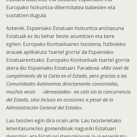
Europako hizkuntza-dibertsitatea babesten eta
sustatzen dugula.
Azkenik, Espainiako Estatuan hizkuntza aniztasuna
Estatuak ez du behar beste asumitzen eta bere
egiten. Europako Kontseiluaren txostena, futboleko
arauak aplikatuta ‘txartel gorria’ da Espainiako
Estatuarentzako. Europako Kontseiluak txartel gorria
atera dio Espainiako Estatuari. Paradoxa:
«Alto nivel de
cumplimiento de la Carta en el Estado, pero gracias a las
Comunidades Autónomas directamente concernidas,
muchas veces –demasiadas– no solo sin la concurrencia
del Estado, sino incluso en ocasiones a pesar de la
Administración General del Estado».
Lau txosten egin dira orain arte. Lau txostenetako
lehentasunezko gomendioak nagusiki Estatuari
dagozkio, eta Estatuari dagozkionak ia-ia errepikatu