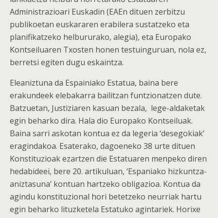
Administrazioari Euskadin (EAEn dituen zerbitzu
publikoetan euskararen erabilera sustatzeko eta
planifikatzeko helbururako, alegia), eta Europako
Kontseiluaren Txosten honen testuinguruan, nola ez,
berretsi egiten dugu eskaintza.
Eleaniztuna da Espainiako Estatua, baina bere
erakundeek elebakarra bailitzan funtzionatzen dute.
Batzuetan, Justiziaren kasuan bezala, lege-aldaketak
egin beharko dira. Hala dio Europako Kontseiluak.
Baina sarri askotan kontua ez da legeria ‘desegokiak’
eragindakoa. Esaterako, dagoeneko 38 urte dituen
Konstituzioak ezartzen die Estatuaren menpeko diren
hedabideei, bere 20. artikuluan, ‘Espaniako hizkuntza-
aniztasuna’ kontuan hartzeko obligazioa. Kontua da
agindu konstituzional hori betetzeko neurriak hartu
egin beharko lituzketela Estatuko agintariek. Horixe