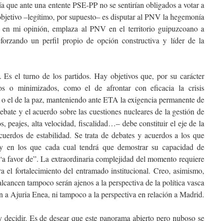
 que ante una entente PSE-PP no se sentirían obligados a votar a
objetivo –legítimo, por supuesto– es disputar al PNV la hegemonía
, en mi opinión, emplaza al PNV en el territorio guipuzcoano a
reforzando un perfil propio de opción constructiva y líder de la
Es el turno de los partidos. Hay objetivos que, por su carácter
dos o minimizados, como el de afrontar con eficacia la crisis
 o el de la paz, manteniendo ante ETA la exigencia permanente de
ebate y el acuerdo sobre las cuestiones nucleares de la gestión de
s, peajes, alta velocidad, fiscalidad…– debe constituir el eje de la
uerdos de estabilidad. Se trata de debates y acuerdos a los que
 y en los que cada cual tendrá que demostrar su capacidad de
 “a favor de”. La extraordinaria complejidad del momento requiere
ra el fortalecimiento del entramado institucional. Creo, asimismo,
lcancen tampoco serán ajenos a la perspectiva de la política vasca
n a Ajuria Enea, ni tampoco a la perspectiva en relación a Madrid.
 decidir. Es de desear que este panorama abierto pero nuboso se