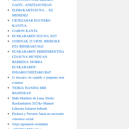
GAITU, ANIZTASUNEAN
ELEBAKARTASUNA… EZ,
MESEDEZ
URTEZAHAR EGUNEKO
KANTUA
GABON KANTA
EUSKARAREN EGUNA 2025
GOIENAK 25 URTE, BIDEGILE
ETA BIDERAKUSLE
EUSKARAREN ERREFERENTZIA
LTASUNA MUNDUAN
BARRENA: HORRA
EUSKARAREN
INDARGUNEETAKO BAT
O éuscaro, ou cuando o pequeno non
é menor
TXIKIA HANDIA ERE
BADENEAN
Iñaki Martinez de Luna: Eusko
Ikaskuntzaren 2023ko Manuel
Lekuona Sariaren irabazle
Euskera y Navarra: hacia un necesario
consenso social
Jorge lagunaren oroiminez