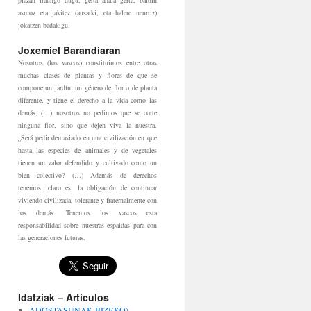
plazan iraungo dugu, gerta ahala gerta, baldin
asmoz eta jakitez (ausarki, eta halere neurriz)
jokatzen badakigu.
Joxemiel Barandiaran
Nosotros (los vascos) constituimos entre otras
muchas clases de plantas y flores de que se
compone un jardín, un género de flor o de planta
diferente, y tiene el derecho a la vida como las
demás; (…) nosotros no pedimos que se corte
ninguna flor, sino que dejen viva la nuestra.
¿Será pedir demasiado en una civilización en que
hasta las especies de animales y de vegetales
tienen un valor defendido y cultivado como un
bien colectivo? (…) Además de derechos
tenemos, claro es, la obligación de continuar
viviendo civilizada, tolerante y fraternalmente con
los demás. Tenemos los vascos esta
responsabilidad sobre nuestras espaldas para con
las generaciones futuras.
Idatziak – Artículos
ADOSTASUNAK BIZI(KO)