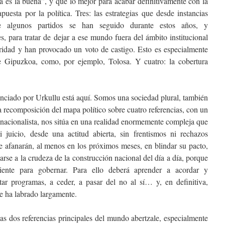
a es la buena”, y que lo mejor para acabar definitivamente con la
puesta por la política. Tres: las estrategias que desde instancias
de algunos partidos se han seguido durante estos años, y
s, para tratar de dejar a ese mundo fuera del ámbito institucional
ridad y han provocado un voto de castigo. Esto es especialmente
e Gipuzkoa, como, por ejemplo, Tolosa. Y cuatro: la cobertura
nciado por Urkullu está aquí. Somos una sociedad plural, también
 La recomposición del mapa político sobre cuatro referencias, con un
 nacionalista, nos sitúa en una realidad enormemente compleja que
i juicio, desde una actitud abierta, sin frentismos ni rechazos
e afanarán, al menos en los próximos meses, en blindar su pacto,
rse a la crudeza de la construcción nacional del día a día, porque
ciente para gobernar. Para ello deberá aprender a acordar y
tar programas, a ceder, a pasar del no al sí… y, en definitiva,
se ha labrado largamente.
las dos referencias principales del mundo abertzale, especialmente