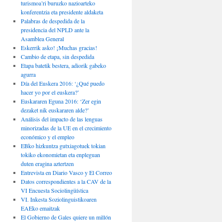
turismoa’ri buruzko nazioarteko
konferentzia eta presidente aldaketa
Palabras de despedida de la
presidencia del NPLD ante la
Asamblea General
Eskerrik asko! ¡Muchas gracias!
Cambio de etapa, sin despedida
Etapa batetik bestera, adiorik gabeko
agurra
Día del Euskera 2016: ‘¿Qué puedo
hacer yo por el euskera?’
Euskararen Eguna 2016: ‘Zer egin
dezaket nik euskararen alde?’
Análisis del impacto de las lenguas
minorizadas de la UE en el crecimiento
económico y el empleo
EBko hizkuntza gutxiagotuek tokian
tokiko ekonomietan eta enpleguan
duten eragina aztertzen
Entrevista en Diario Vasco y El Correo
Datos correspondientes a la CAV de la
VI Encuesta Sociolingüística
VI. Inkesta Soziolinguistikoaren
EAEko emaitzak
El Gobierno de Gales quiere un millón