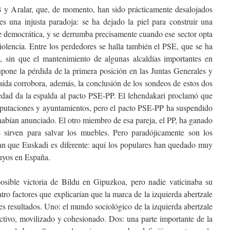
B y Aralar, que, de momento, han sido prácticamente desalojados
 es una injusta paradoja: se ha dejado la piel para construir una
e democrática, y se derrumba precisamente cuando ese sector opta
 violencia. Entre los perdedores se halla también el PSE, que se ha
s, sin que el mantenimiento de algunas alcaldías importantes en
pone la pérdida de la primera posición en las Juntas Generales y
aída corrobora, además, la conclusión de los sondeos de estos dos
iedad da la espalda al pacto PSE-PP. El lehendakari proclamó que
 diputaciones y ayuntamientos, pero el pacto PSE-PP ha suspendido
 habían anunciado. El otro miembro de esa pareja, el PP, ha ganado
 sirven para salvar los muebles. Pero paradójicamente son los
an que Euskadi es diferente: aquí los populares han quedado muy
 suyos en España.
sible victoria de Bildu en Gipuzkoa, pero nadie vaticinaba su
ro factores que explicarían que la marca de la izquierda abertzale
es resultados. Uno: el mundo sociológico de la izquierda abertzale
activo, movilizado y cohesionado. Dos: una parte importante de la