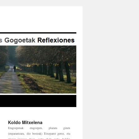
Koldo Mitxelena
Eragozpenak eragozpen, plazara ginen
(enparantzara, dio besteak) Etxeparez geroz, eta