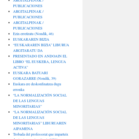
ARGITALPENAK /
PUBLICACIONES
ARGITALPENAK /
PUBLICACIONES
ARGITALPENAK /
PUBLICACIONES
Ezin erretiratu (Nondik, 46)
EUSKARAREN BIZIA
“EUSKARAREN BIZIA” LIBURUA
ARGITARATU DA
PRESENTADO EN ANDOAIN EL
LIBRO “EL EUSKERA, LENGUA
ACTIVA”
EUSKARA BATUARI
GORAZARRE (Nondik, 39)
Euskara ere deskonfinatzea dugu
erronka
“LA NORMALIZACIÓN SOCIAL
DE LAS LENGUAS
MINORITARIAS”
“LA NORMALIZACIÓN SOCIAL
DE LAS LENGUAS
MINORITARIAS” LIBURUAREN
AIPAMENA
Trobada del professorat que imparteix