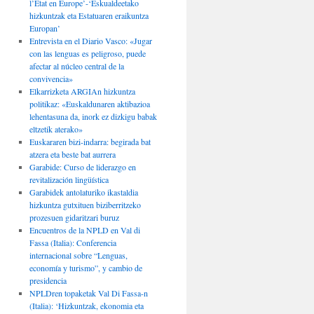
l’État en Europe’-‘Eskualdeetako
hizkuntzak eta Estatuaren eraikuntza
Europan’
Entrevista en el Diario Vasco: «Jugar
con las lenguas es peligroso, puede
afectar al núcleo central de la
convivencia»
Elkarrizketa ARGIAn hizkuntza
politikaz: «Euskaldunaren aktibazioa
lehentasuna da, inork ez dizkigu babak
eltzetik aterako»
Euskararen bizi-indarra: begirada bat
atzera eta beste bat aurrera
Garabide: Curso de liderazgo en
revitalización lingüística
Garabidek antolaturiko ikastaldia
hizkuntza gutxituen biziberritzeko
prozesuen gidaritzari buruz
Encuentros de la NPLD en Val di
Fassa (Italia): Conferencia
internacional sobre “Lenguas,
economía y turismo”, y cambio de
presidencia
NPLDren topaketak Val Di Fassa-n
(Italia): ‘Hizkuntzak, ekonomia eta