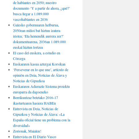
de hablantes en 2050; nuestro
documento ‘Y a partir de ahora, ¿qué?’
busca llegar a 1.089.000
vascohablantes en 2036
Galesko gobernuaren helburua,
2050ean milioi bat hiztun izatera
iristea; ‘Eta hemendik aurrera zer?’
dokumentuarena, 2036an 1.089.000
euskal hiztun lortzea
El caso del euskera, a estudio en
Córcega
Euskararen kasua aztergai Korsikan
‘Perseverar en lo que une’, artículo de
opinión en Deia, Noticias de Álava y
Noticias de Gipuzkoa
Euskararen Adierazle Sistema proiektu
europarra da dagoeneko
Berrikuntzaz betetako 2016-17
ikasturtearen hasiera HABEn
Entrevista en Deia, Noticias de
Gipuzkoa y Noticias de Álava: «La
España oficial tiene un problema con la
diversidad»
Zorionak, Maialen!
Entrevista en El Diario Vasco