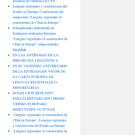
docència en valencià a la UPV
Lenguas regionales y construcción del
Estado en Europa. Conferencias del
simposium “Langues regionales et
construction de l’État en Europe”
Eskualdeetako hizkuntzak eta
Estatuaren eraikuntza Europan.
“Langues regionales et construction de
l’État en Europe” simposiumeko
hitzaldiak
EN LAS ANTÍPODAS DE LA
PIROTECNIA LINGÜÍSTICA
EN EL VIGÉSIMO ANIVERSARIO
DE LA ENTRADA EN VIGOR DE
LA CARTA EUROPEA DE
LENGUAS REGIONALES O
MINORITARIAS
HOGEI URTE BETE DITU
ESKUALDEETAKO EDO EREMU
URRIKO EUROPAKO
HIZKUNTZEN GUTUNAK
‘Langues régionales et construction de
l’État en Europe’-‘Lenguas regionales
y construcción del Estado en Europa’
‘Langues régionales et construction de