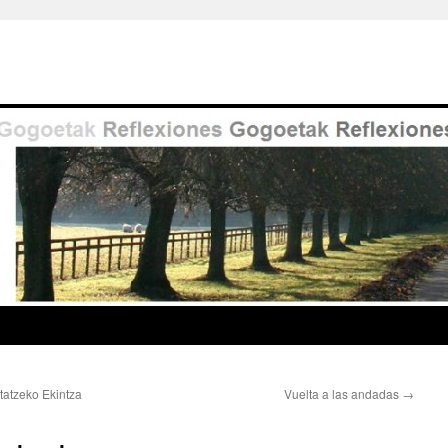
atzeko Ekintza
Vuelta a las andadas
→