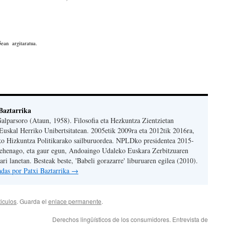
5ean argitaratua.
Baztarrika
Galparsoro (Ataun, 1958). Filosofia eta Hezkuntza Zientzietan
Euskal Herriko Unibertsitatean. 2005etik 2009ra eta 2012tik 2016ra,
ko Hizkuntza Politikarako sailburuordea. NPLDko presidentea 2015-
Lehenago, eta gaur egun, Andoaingo Udaleko Euskara Zerbitzuaren
ri lanetan. Besteak beste, 'Babeli gorazarre' liburuaren egilea (2010).
radas por Patxi Baztarrika
→
ticulos
. Guarda el
enlace permanente
.
Derechos lingüísticos de los consumidores. Entrevista de