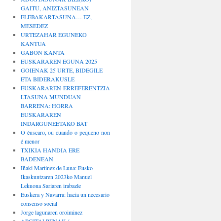
GAITU, ANIZTASUNEAN
ELEBAKARTASUNA… EZ,
MESEDEZ
URTEZAHAR EGUNEKO
KANTUA
GABON KANTA
EUSKARAREN EGUNA 2025
GOIENAK 25 URTE, BIDEGILE
ETA BIDERAKUSLE
EUSKARAREN ERREFERENTZIA
LTASUNA MUNDUAN
BARRENA: HORRA
EUSKARAREN
INDARGUNEETAKO BAT
O éuscaro, ou cuando o pequeno non
é menor
TXIKIA HANDIA ERE
BADENEAN
Iñaki Martinez de Luna: Eusko
Ikaskuntzaren 2023ko Manuel
Lekuona Sariaren irabazle
Euskera y Navarra: hacia un necesario
consenso social
Jorge lagunaren oroiminez