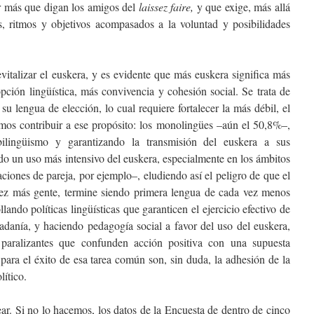
r más que digan los amigos del
laissez faire,
y que exige, más allá
s, ritmos y objetivos acompasados a la voluntad y posibilidades
vitalizar el euskera, y es evidente que más euskera significa más
opción lingüística, más convivencia y cohesión social. Se trata de
u lengua de elección, lo cual requiere fortalecer la más débil, el
os contribuir a ese propósito: los monolingües –aún el 50,8%–,
bilingüismo y garantizando la transmisión del euskera a sus
ndo un uso más intensivo del euskera, especialmente en los ámbitos
aciones de pareja, por ejemplo–, eludiendo así el peligro de que el
ez más gente, termine siendo primera lengua de cada vez menos
lando políticas lingüísticas que garanticen el ejercicio efectivo de
dadanía, y haciendo pedagogía social a favor del uso del euskera,
s paralizantes que confunden acción positiva con una supuesta
para el éxito de esa tarea común son, sin duda, la adhesión de la
lítico.
ar. Si no lo hacemos, los datos de la Encuesta de dentro de cinco