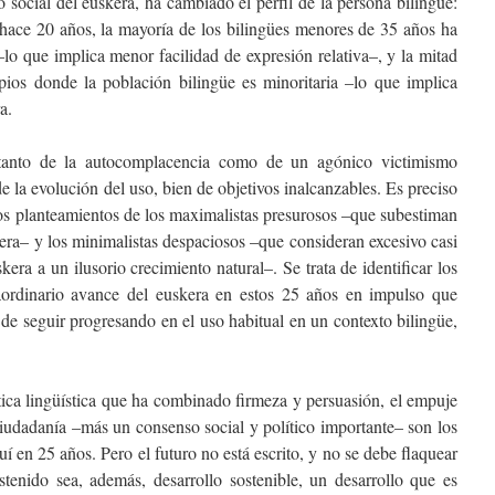
 social del euskera, ha cambiado el perfil de la persona bilingüe:
a hace 20 años, la mayoría de los bilingües menores de 35 años ha
lo que implica menor facilidad de expresión relativa–, y la mitad
pios donde la población bilingüe es minoritaria –lo que implica
a.
tanto de la autocomplacencia como de un agónico victimismo
e la evolución del uso, bien de objetivos inalcanzables. Es preciso
 los planteamientos de los maximalistas presurosos –que subestiman
era– y los minimalistas despaciosos –que consideran excesivo casi
kera a un ilusorio crecimiento natural–. Se trata de identificar los
traordinario avance del euskera en estos 25 años en impulso que
y de seguir progresando en el uso habitual en un contexto bilingüe,
ica lingüística que ha combinado firmeza y persuasión, el empuje
ciudadanía –más un consenso social y político importante– son los
uí en 25 años. Pero el futuro no está escrito, y no se debe flaquear
tenido sea, además, desarrollo sostenible, un desarrollo que es