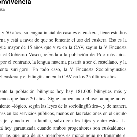
onvivencia
rika
5 y 50 años, su lengua inicial de casa es el euskera, tiene estudios
jena y está a favor de que se fomente el uso del euskera. Esa es la
ingüe mayor de 15 años que vive en la CAV, según la V Encuesta
or el Gobierno Vasco, referida a la población de 16 o más años.
or el contrario, la lengua materna pasaría a ser el castellano, y la
emente zuri-gorri. En todo caso, la V Encuesta Sociolingüística
el euskera y el bilingüismo en la CAV en los 25 últimos años.
ante la población bilingüe: hoy hay 181.000 bilingües más y
enos que hace 20 años. Sigue aumentando el uso, aunque no en
ento –lógico, según las leyes de la sociolingüística–, y de manera
más en los servicios públicos, menos en las relaciones en el círculo
jo, y nada en la familia, salvo con los hijos y entre estos. La
está hoy garantizada cuando ambos progenitores son euskaldunes,
s en las que uno de sus miembros es monolingüe no transmite el