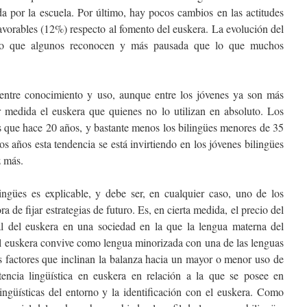
da por la escuela. Por último, hay pocos cambios en las actitudes
avorables (12%) respecto al fomento del euskera. La evolución del
 lo que algunos reconocen y más pausada que lo que muchos
 entre conocimiento y uso, aunque entre los jóvenes ya son más
 medida el euskera que quienes no lo utilizan en absoluto. Los
os que hace 20 años, y bastante menos los bilingües menores de 35
s años esta tendencia se está invirtiendo en los jóvenes bilingües
z más.
ingües es explicable, y debe ser, en cualquier caso, uno de los
ra de fijar estrategias de futuro. Es, en cierta medida, el precio del
al del euskera en una sociedad en la que la lengua materna del
 el euskera convive como lengua minorizada con una de las lenguas
os factores que inclinan la balanza hacia un mayor o menor uso de
tencia lingüística en euskera en relación a la que se posee en
olingüísticas del entorno y la identificación con el euskera. Como