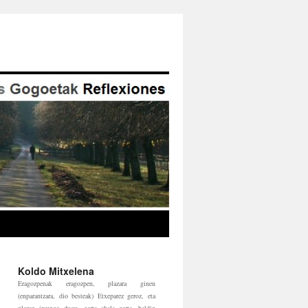
Koldo Mitxelena
Eragozpenak eragozpen, plazara ginen
(enparantzara, dio besteak) Etxeparez geroz, eta