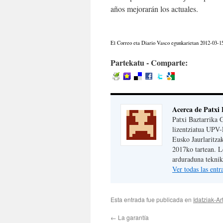
años mejorarán los actuales.
El Correo eta Diario Vasco egunkarietan 2012-03-1
Partekatu - Comparte:
Acerca de Patxi 
Patxi Baztarrika 
lizentziatua UPV-
Eusko Jaurlaritza
2017ko tartean. 
arduraduna teknika
Ver todas las ent
Esta entrada fue publicada en
Idatziak-Ar
←
La garantía