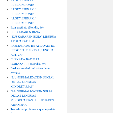
ARGITALPENAK /
PUBLICACIONES
ARGITALPENAK /
PUBLICACIONES
ARGITALPENAK /
PUBLICACIONES
Ezin erretiratu (Nondik, 46)
EUSKARAREN BIZIA
“EUSKARAREN BIZIA” LIBURUA
ARGITARATU DA
PRESENTADO EN ANDOAIN EL
LIBRO “EL EUSKERA, LENGUA
ACTIVA”
EUSKARA BATUARI
GORAZARRE (Nondik, 39)
Euskara ere deskonfinatzea dugu
erronka
“LA NORMALIZACIÓN SOCIAL
DE LAS LENGUAS
MINORITARIAS”
“LA NORMALIZACIÓN SOCIAL
DE LAS LENGUAS
MINORITARIAS” LIBURUAREN
AIPAMENA
Trobada del professorat que imparteix