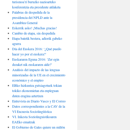
turismoa’ri buruzko nazioarteko
konferentzia eta presidente aldaketa
Palabras de despedida de la
presidencia del NPLD ante la
Asamblea General
Eskerrik asko! ¡Muchas gracias!
Cambio de etapa, sin despedida
Etapa batetik bestera, adiorik gabeko
agurra
Día del Euskera 2016: ‘¿Qué puedo
hacer yo por el euskera?’
Euskararen Eguna 2016: ‘Zer egin
dezaket nik euskararen alde?’
Análisis del impacto de las lenguas
minorizadas de la UE en el crecimiento
económico y el empleo
EBko hizkuntza gutxiagotuek tokian
tokiko ekonomietan eta enpleguan
duten eragina aztertzen
Entrevista en Diario Vasco y El Correo
Datos correspondientes a la CAV de la
VI Encuesta Sociolingüística
VI. Inkesta Soziolinguistikoaren
EAEko emaitzak
El Gobierno de Gales quiere un millón