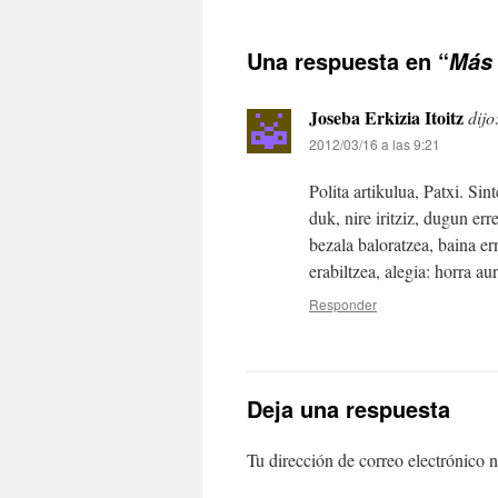
Una respuesta en “
Más 
Joseba Erkizia Itoitz
dijo
2012/03/16 a las 9:21
Polita artikulua, Patxi. Si
duk, nire iritziz, dugun er
bezala baloratzea, baina er
erabiltzea, alegia: horra a
Responder
Deja una respuesta
Tu dirección de correo electrónico n