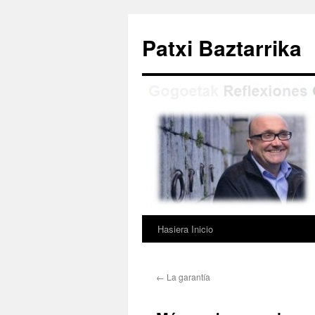
Saltar
al
Patxi Baztarrika
contenido
Hasiera Inicio
←
La garantía