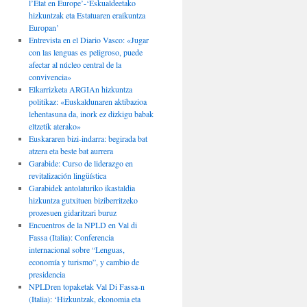
l’État en Europe’-‘Eskualdeetako
hizkuntzak eta Estatuaren eraikuntza
Europan’
Entrevista en el Diario Vasco: «Jugar
con las lenguas es peligroso, puede
afectar al núcleo central de la
convivencia»
Elkarrizketa ARGIAn hizkuntza
politikaz: «Euskaldunaren aktibazioa
lehentasuna da, inork ez dizkigu babak
eltzetik aterako»
Euskararen bizi-indarra: begirada bat
atzera eta beste bat aurrera
Garabide: Curso de liderazgo en
revitalización lingüística
Garabidek antolaturiko ikastaldia
hizkuntza gutxituen biziberritzeko
prozesuen gidaritzari buruz
Encuentros de la NPLD en Val di
Fassa (Italia): Conferencia
internacional sobre “Lenguas,
economía y turismo”, y cambio de
presidencia
NPLDren topaketak Val Di Fassa-n
(Italia): ‘Hizkuntzak, ekonomia eta