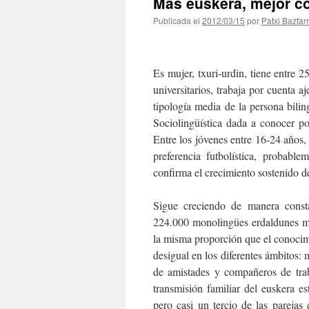
Más euskera, mejor c
Publicada el
2012/03/15
por
Patxi Baztar
Es mujer, txuri-urdin, tiene entre 2
universitarios, trabaja por cuenta a
tipología media de la persona bil
Sociolingüística dada a conocer p
Entre los jóvenes entre 16-24 años, p
preferencia futbolística, probabl
confirma el crecimiento sostenido d
Sigue creciendo de manera const
224.000 monolingües erdaldunes m
la misma proporción que el conocimi
desigual en los diferentes ámbitos: 
de amistades y compañeros de traba
transmisión familiar del euskera 
pero casi un tercio de las pareja