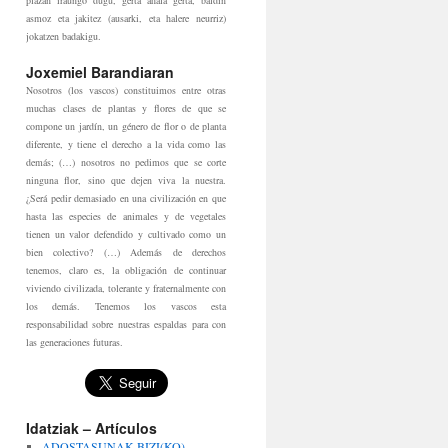
plazan iraungo dugu, gerta ahala gerta, baldin
asmoz eta jakitez (ausarki, eta halere neurriz)
jokatzen badakigu.
Joxemiel Barandiaran
Nosotros (los vascos) constituimos entre otras
muchas clases de plantas y flores de que se
compone un jardín, un género de flor o de planta
diferente, y tiene el derecho a la vida como las
demás; (…) nosotros no pedimos que se corte
ninguna flor, sino que dejen viva la nuestra.
¿Será pedir demasiado en una civilización en que
hasta las especies de animales y de vegetales
tienen un valor defendido y cultivado como un
bien colectivo? (…) Además de derechos
tenemos, claro es, la obligación de continuar
viviendo civilizada, tolerante y fraternalmente con
los demás. Tenemos los vascos esta
responsabilidad sobre nuestras espaldas para con
las generaciones futuras.
Idatziak – Artículos
ADOSTASUNAK BIZI(KO)