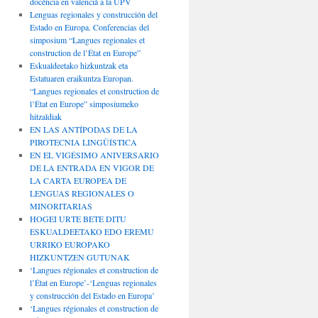
docència en valencià a la UPV
Lenguas regionales y construcción del
Estado en Europa. Conferencias del
simposium “Langues regionales et
construction de l’État en Europe”
Eskualdeetako hizkuntzak eta
Estatuaren eraikuntza Europan.
“Langues regionales et construction de
l’État en Europe” simposiumeko
hitzaldiak
EN LAS ANTÍPODAS DE LA
PIROTECNIA LINGÜÍSTICA
EN EL VIGÉSIMO ANIVERSARIO
DE LA ENTRADA EN VIGOR DE
LA CARTA EUROPEA DE
LENGUAS REGIONALES O
MINORITARIAS
HOGEI URTE BETE DITU
ESKUALDEETAKO EDO EREMU
URRIKO EUROPAKO
HIZKUNTZEN GUTUNAK
‘Langues régionales et construction de
l’État en Europe’-‘Lenguas regionales
y construcción del Estado en Europa’
‘Langues régionales et construction de