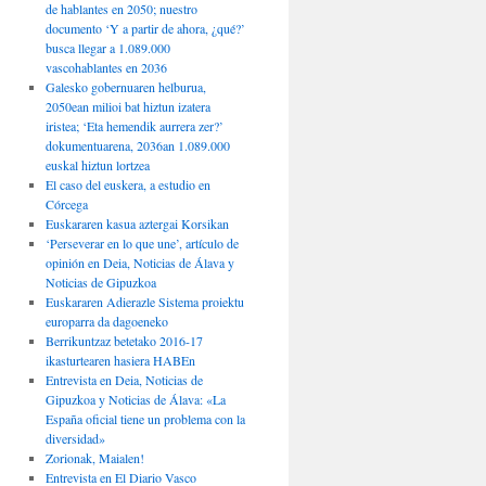
de hablantes en 2050; nuestro
documento ‘Y a partir de ahora, ¿qué?’
busca llegar a 1.089.000
vascohablantes en 2036
Galesko gobernuaren helburua,
2050ean milioi bat hiztun izatera
iristea; ‘Eta hemendik aurrera zer?’
dokumentuarena, 2036an 1.089.000
euskal hiztun lortzea
El caso del euskera, a estudio en
Córcega
Euskararen kasua aztergai Korsikan
‘Perseverar en lo que une’, artículo de
opinión en Deia, Noticias de Álava y
Noticias de Gipuzkoa
Euskararen Adierazle Sistema proiektu
europarra da dagoeneko
Berrikuntzaz betetako 2016-17
ikasturtearen hasiera HABEn
Entrevista en Deia, Noticias de
Gipuzkoa y Noticias de Álava: «La
España oficial tiene un problema con la
diversidad»
Zorionak, Maialen!
Entrevista en El Diario Vasco