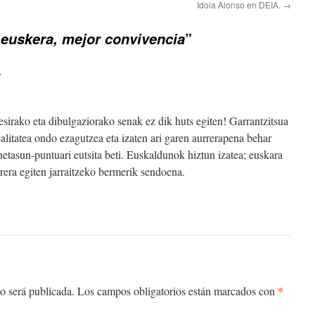
Idoia Alonso en DEIA.
→
”
euskera, mejor convivencia
:
ntesirako eta dibulgaziorako senak ez dik huts egiten! Garrantzitsua
realitatea ondo ezagutzea eta izaten ari garen aurrerapena behar
netasun-puntuari eutsita beti. Euskaldunok hiztun izatea; euskara
urrera egiten jarraitzeko bermerik sendoena.
*
o será publicada.
Los campos obligatorios están marcados con