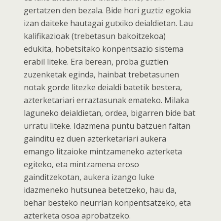
gertatzen den bezala. Bide hori guztiz egokia
izan daiteke hautagai gutxiko deialdietan. Lau
kalifikazioak (trebetasun bakoitzekoa)
edukita, hobetsitako konpentsazio sistema
erabil liteke. Era berean, proba guztien
zuzenketak eginda, hainbat trebetasunen
notak gorde litezke deialdi batetik bestera,
azterketariari erraztasunak emateko. Milaka
laguneko deialdietan, ordea, bigarren bide bat
urratu liteke. Idazmena puntu batzuen faltan
gainditu ez duen azterketariari aukera
emango litzaioke mintzameneko azterketa
egiteko, eta mintzamena eroso
gainditzekotan, aukera izango luke
idazmeneko hutsunea betetzeko, hau da,
behar besteko neurrian konpentsatzeko, eta
azterketa osoa aprobatzeko.