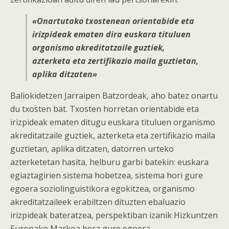
«Onartutako txostenean orientabide eta
irizpideak ematen dira euskara tituluen
organismo akreditatzaile guztiek,
azterketa eta zertifikazio maila guztietan,
aplika ditzaten»
Baliokidetzen Jarraipen Batzordeak, aho batez onartu
du txosten bat. Txosten horretan orientabide eta
irizpideak ematen ditugu euskara tituluen organismo
akreditatzaile guztiek, azterketa eta zertifikazio maila
guztietan, aplika ditzaten, datorren urteko
azterketetan hasita, helburu garbi batekin: euskara
egiaztagirien sistema hobetzea, sistema hori gure
egoera soziolinguistikora egokitzea, organismo
akreditatzaileek erabiltzen dituzten ebaluazio
irizpideak bateratzea, perspektiban izanik Hizkuntzen
Europako Markoa bera gure egoera