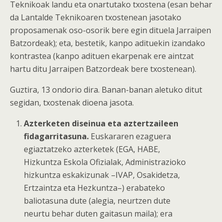
Teknikoak landu eta onartutako txostena (esan behar
da Lantalde Teknikoaren txostenean jasotako
proposamenak oso-osorik bere egin dituela Jarraipen
Batzordeak); eta, bestetik, kanpo adituekin izandako
kontrastea (kanpo adituen ekarpenak ere aintzat
hartu ditu Jarraipen Batzordeak bere txostenean).
Guztira, 13 ondorio dira. Banan-banan aletuko ditut
segidan, txostenak dioena jasota.
Azterketen diseinua eta aztertzaileen
fidagarritasuna.
Euskararen ezaguera
egiaztatzeko azterketek (EGA, HABE,
Hizkuntza Eskola Ofizialak, Administrazioko
hizkuntza eskakizunak –IVAP, Osakidetza,
Ertzaintza eta Hezkuntza–) erabateko
baliotasuna dute (alegia, neurtzen dute
neurtu behar duten gaitasun maila); era