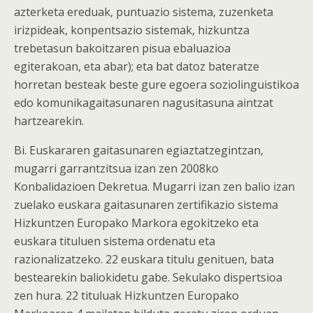
azterketa ereduak, puntuazio sistema, zuzenketa
irizpideak, konpentsazio sistemak, hizkuntza
trebetasun bakoitzaren pisua ebaluazioa
egiterakoan, eta abar); eta bat datoz bateratze
horretan besteak beste gure egoera soziolinguistikoa
edo komunikagaitasunaren nagusitasuna aintzat
hartzearekin.
Bi. Euskararen gaitasunaren egiaztatzegintzan,
mugarri garrantzitsua izan zen 2008ko
Konbalidazioen Dekretua. Mugarri izan zen balio izan
zuelako euskara gaitasunaren zertifikazio sistema
Hizkuntzen Europako Markora egokitzeko eta
euskara tituluen sistema ordenatu eta
razionalizatzeko. 22 euskara titulu genituen, bata
bestearekin baliokidetu gabe. Sekulako dispertsioa
zen hura. 22 tituluak Hizkuntzen Europako