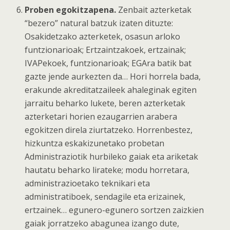
Proben egokitzapena.
Zenbait azterketak
“bezero” natural batzuk izaten dituzte:
Osakidetzako azterketek, osasun arloko
funtzionarioak; Ertzaintzakoek, ertzainak;
IVAPekoek, funtzionarioak; EGAra batik bat
gazte jende aurkezten da… Hori horrela bada,
erakunde akreditatzaileek ahaleginak egiten
jarraitu beharko lukete, beren azterketak
azterketari horien ezaugarrien arabera
egokitzen direla ziurtatzeko. Horrenbestez,
hizkuntza eskakizunetako probetan
Administraziotik hurbileko gaiak eta ariketak
hautatu beharko lirateke; modu horretara,
administrazioetako teknikari eta
administratiboek, sendagile eta erizainek,
ertzainek… egunero-egunero sortzen zaizkien
gaiak jorratzeko abagunea izango dute,