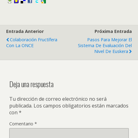
Entrada Anterior
Próxima Entrada
Colaboración Fructífera
Pasos Para Mejorar El
Con La ONCE
Sistema De Evaluación Del
Nivel De Euskera
Deja una respuesta
Tu dirección de correo electrónico no será
publicada.
Los campos obligatorios están marcados
con
*
Comentario
*