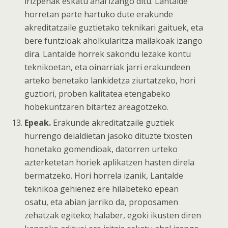
irizpenak eskatu ahal izango ditu. Lantalde
horretan parte hartuko dute erakunde
akreditatzaile guztietako teknikari gaituek, eta
bere funtzioak aholkularitza mailakoak izango
dira. Lantalde horrek sakondu lezake kontu
teknikoetan, eta oinarriak jarri erakundeen
arteko benetako lankidetza ziurtatzeko, hori
guztiori, proben kalitatea etengabeko
hobekuntzaren bitartez areagotzeko.
Epeak.
Erakunde akreditatzaile guztiek
hurrengo deialdietan jasoko dituzte txosten
honetako gomendioak, datorren urteko
azterketetan horiek aplikatzen hasten direla
bermatzeko. Hori horrela izanik, Lantalde
teknikoa gehienez ere hilabeteko epean
osatu, eta abian jarriko da, proposamen
zehatzak egiteko; halaber, egoki ikusten diren