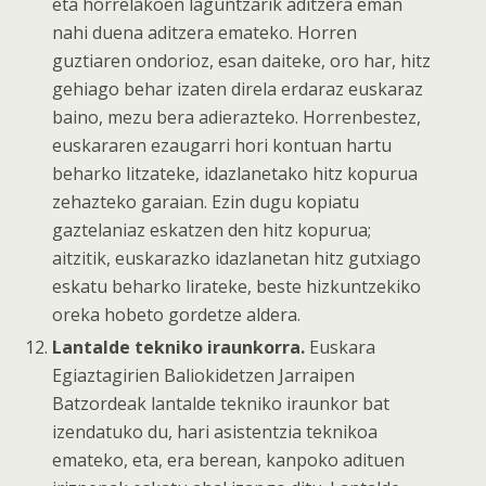
eta horrelakoen laguntzarik aditzera eman
nahi duena aditzera emateko. Horren
guztiaren ondorioz, esan daiteke, oro har, hitz
gehiago behar izaten direla erdaraz euskaraz
baino, mezu bera adierazteko. Horrenbestez,
euskararen ezaugarri hori kontuan hartu
beharko litzateke, idazlanetako hitz kopurua
zehazteko garaian. Ezin dugu kopiatu
gaztelaniaz eskatzen den hitz kopurua;
aitzitik, euskarazko idazlanetan hitz gutxiago
eskatu beharko lirateke, beste hizkuntzekiko
oreka hobeto gordetze aldera.
Lantalde tekniko iraunkorra.
Euskara
Egiaztagirien Baliokidetzen Jarraipen
Batzordeak lantalde tekniko iraunkor bat
izendatuko du, hari asistentzia teknikoa
emateko, eta, era berean, kanpoko adituen