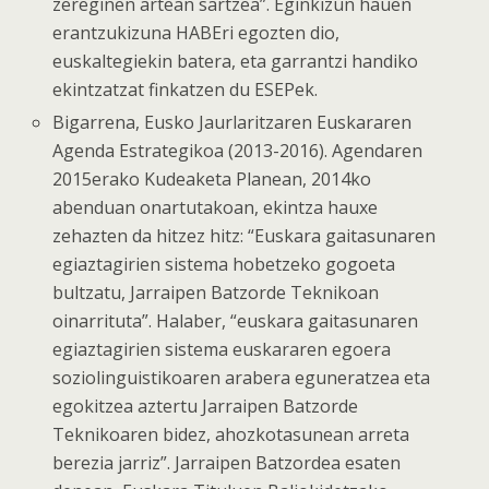
zereginen artean sartzea”. Eginkizun hauen
erantzukizuna HABEri egozten dio,
euskaltegiekin batera, eta garrantzi handiko
ekintzatzat finkatzen du ESEPek.
Bigarrena, Eusko Jaurlaritzaren Euskararen
Agenda Estrategikoa (2013-2016). Agendaren
2015erako Kudeaketa Planean, 2014ko
abenduan onartutakoan, ekintza hauxe
zehazten da hitzez hitz: “Euskara gaitasunaren
egiaztagirien sistema hobetzeko gogoeta
bultzatu, Jarraipen Batzorde Teknikoan
oinarrituta”. Halaber, “euskara gaitasunaren
egiaztagirien sistema euskararen egoera
soziolinguistikoaren arabera eguneratzea eta
egokitzea aztertu Jarraipen Batzorde
Teknikoaren bidez, ahozkotasunean arreta
berezia jarriz”. Jarraipen Batzordea esaten