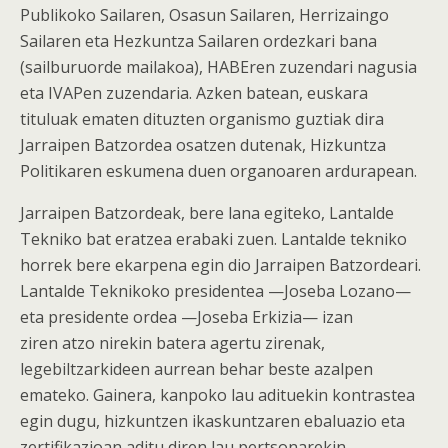
Publikoko Sailaren, Osasun Sailaren, Herrizaingo
Sailaren eta Hezkuntza Sailaren ordezkari bana
(sailburuorde mailakoa), HABEren zuzendari nagusia
eta IVAPen zuzendaria. Azken batean, euskara
tituluak ematen dituzten organismo guztiak dira
Jarraipen Batzordea osatzen dutenak, Hizkuntza
Politikaren eskumena duen organoaren ardurapean.
Jarraipen Batzordeak, bere lana egiteko, Lantalde
Tekniko bat eratzea erabaki zuen. Lantalde tekniko
horrek bere ekarpena egin dio Jarraipen Batzordeari.
Lantalde Teknikoko presidentea —Joseba Lozano—
eta presidente ordea —Joseba Erkizia— izan
ziren atzo nirekin batera agertu zirenak,
legebiltzarkideen aurrean behar beste azalpen
emateko. Gainera, kanpoko lau adituekin kontrastea
egin dugu, hizkuntzen ikaskuntzaren ebaluazio eta
zertifikazioan aditu diren lau pertsonarekin.