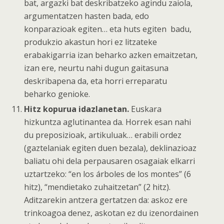
bat, argazki bat deskribatzeko agindu zaiola,
argumentatzen hasten bada, edo
konparazioak egiten… eta huts egiten badu,
produkzio akastun hori ez litzateke
erabakigarria izan beharko azken emaitzetan,
izan ere, neurtu nahi dugun gaitasuna
deskribapena da, eta horri erreparatu
beharko genioke.
Hitz kopurua idazlanetan.
Euskara
hizkuntza aglutinantea da. Horrek esan nahi
du preposizioak, artikuluak… erabili ordez
(gaztelaniak egiten duen bezala), deklinazioaz
baliatu ohi dela perpausaren osagaiak elkarri
uztartzeko: “en los árboles de los montes” (6
hitz), “mendietako zuhaitzetan” (2 hitz).
Aditzarekin antzera gertatzen da: askoz ere
trinkoagoa denez, askotan ez du izenordainen