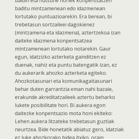
baldin eta hutsune horiek konpentsatzen
baditu mintzamenean edo idazmenean
lortutako puntuazioarekin. Era berean, bi
trebetasun sortzaileei dagokienez
(mintzamena eta idazmena), aztertzekoa izan
daiteke idazmena konpentsatzea
mintzamenean lortutako notarekin. Gaur
egun, idatzizko azterketa gainditzen ez
duenak, nahiz eta puntu batengatik izan, ez
du aukerarik ahozko azterketa egiteko.
Ahozkotasunari eta komunikagaitasunari
behar duten garrantzia eman nahi bazaie,
erakunde akreditatzaileek aztertu beharko
lukete posibilitate hori. Bi aukera egon
daitezke konpentsazio mota honi ekiteko:
Lehen aukera litzateke trebetasun guztiak
neurtzea. Bide honetatik abiatuz gero, idatziak
ez luke ahozkorako bidea itxiko, orain