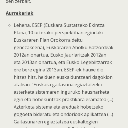
den zerbait.
Aurrekariak
Lehena, ESEP (Euskara Sustatzeko Ekintza
Plana, 10 urterako perspektiban egindako
Euskararen Plan Orokorra deitu
genezakeena), Euskararen Aholku Batzordeak
2012an onartua, Eusko Jaurlaritzak 2012an
eta 2013an onartua, eta Eusko Legebiltzarrak
ere bere egina 2013an. ESEP-ek hauxe dio,
hitzez hitz, helduen euskalduntzeari dagokion
atalean: “Euskara gaitasuna egiaztatzeko
azterketa sistemaren inguruko hausnarketa
egin eta hobekuntzak praktikara eramatea (…)
Azterketa sistema eta ereduak hobetzeko
gogoeta bideratu eta ondorioak aplikatzea (…)
Gaitasunaren egiaztatzea euskaltegien