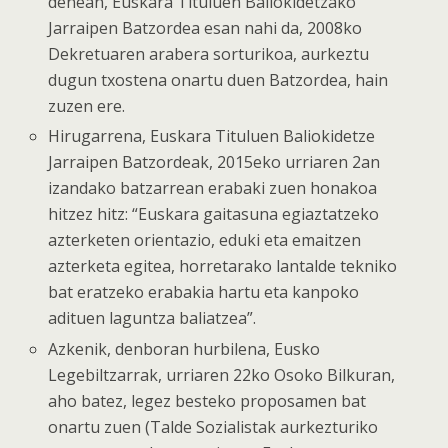
denean, Euskara Tituluen Baliokidetzako
Jarraipen Batzordea esan nahi da, 2008ko
Dekretuaren arabera sorturikoa, aurkeztu
dugun txostena onartu duen Batzordea, hain
zuzen ere.
Hirugarrena, Euskara Tituluen Baliokidetze
Jarraipen Batzordeak, 2015eko urriaren 2an
izandako batzarrean erabaki zuen honakoa
hitzez hitz: “Euskara gaitasuna egiaztatzeko
azterketen orientazio, eduki eta emaitzen
azterketa egitea, horretarako lantalde tekniko
bat eratzeko erabakia hartu eta kanpoko
adituen laguntza baliatzea”.
Azkenik, denboran hurbilena, Eusko
Legebiltzarrak, urriaren 22ko Osoko Bilkuran,
aho batez, legez besteko proposamen bat
onartu zuen (Talde Sozialistak aurkezturiko