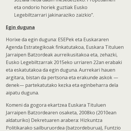
eta ondorio horiek guztiak Eusko
Legebiltzarrari jakinaraziko zaizkio”.
Egin duguna
Horixe da egin duguna: ESEPek eta Euskararen
Agenda Estrategikoak finkatutakoa, Euskara Tituluen
Jarraipen Batzordeak aurreikusitakoa eta, zehazki,
Eusko Legebiltzarrak 2015eko urriaren 22an erabaki
eta eskatutakoa da egin duguna. Aurrekari hauen
argitara, bistan da pertsona eta erakunde askok —
denek— partekatutako kezka eta eginbeharra dela
aipatu duguna.
Komeni da gogora ekartzea Euskara Tituluen
Jarraipen Batzordearen osaketa, 2008ko (2010ean
aldaturiko) Dekretuaren arabera: Hizkuntza
Politikarako sailburuordea (batzordeburua), Funtzio