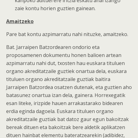
kanpoko adituei ere iritzia eskatu ahal izango
zaie kontu horien guztien gainean.
Amaitzeko
Pare bat kontu azpimarratu nahi nituzke, amaitzeko.
Bat. Jarraipen Batzordearen ondorio eta
proposamenen dokumentu honen balioen artean
azpimarratu nahi dut, txosten hau euskara tituluen
organo akreditatzaile guztiek onartua dela, euskara
tituluen organo akreditatzaile guztiak baitira
Jarraipen Batzordea osatzen dutenak, eta guztien aho
batasunez onartua izan dela, gainera. Horrexegatik
esan liteke, irizpide hauen arrakastarako bidearen
erdia eginda dagoela. Euskara tituluen organo
akreditatzaile guztiak bat datoz gaur egun bakoitzak
bereak dituen eta bakoitzak bere aldetik aplikatzen
dituen hainbat elementu bateratzearekin (adibidez,