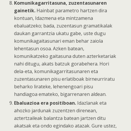
Komunikagarritasuna, zuzentasunaren
gainetik.
Hainbat parametro hartzen dira
kontuan, Idazmena eta mintzamena
ebaluatzeko; bada, zuzentasun gramatikalak
daukan garrantzia ukatu gabe, uste dugu
komunikagaitasunari eman behar zaiola
lehentasun osoa. Azken batean,
komunikatzeko gaitasuna duten azterketariak
nahi ditugu, akats batzuk gorabehera. Hori
dela-eta, komunikagarritasunaren eta
zuzentasunaren pisu erlatiboak birneurriratu
beharko lirateke, lehenengoari pisu
handiagoa emateko, bigarrenaren aldean.
Ebaluazioa era positiboan.
Idazlanak eta
ahozko jardunak zuzentzen direnean,
aztertzaileak balantza batean jartzen ditu
akatsak eta ondo egindako atazak. Gure ustez,