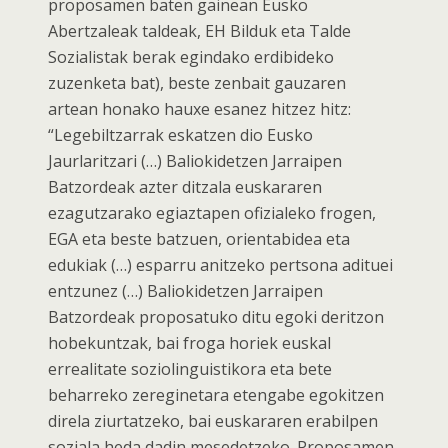
proposamen baten gainean Eusko
Abertzaleak taldeak, EH Bilduk eta Talde
Sozialistak berak egindako erdibideko
zuzenketa bat), beste zenbait gauzaren
artean honako hauxe esanez hitzez hitz:
“Legebiltzarrak eskatzen dio Eusko
Jaurlaritzari (…) Baliokidetzen Jarraipen
Batzordeak azter ditzala euskararen
ezagutzarako egiaztapen ofizialeko frogen,
EGA eta beste batzuen, orientabidea eta
edukiak (…) esparru anitzeko pertsona adituei
entzunez (…) Baliokidetzen Jarraipen
Batzordeak proposatuko ditu egoki deritzon
hobekuntzak, bai froga horiek euskal
errealitate soziolinguistikora eta bete
beharreko zereginetara etengabe egokitzen
direla ziurtatzeko, bai euskararen erabilpen
soziala heda dadin mesedetzeko. Proposamen