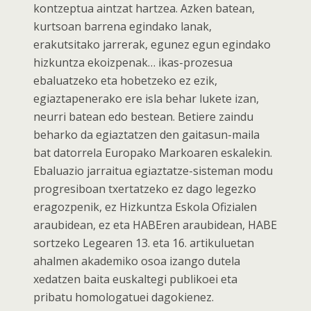
kontzeptua aintzat hartzea. Azken batean,
kurtsoan barrena egindako lanak,
erakutsitako jarrerak, egunez egun egindako
hizkuntza ekoizpenak… ikas-prozesua
ebaluatzeko eta hobetzeko ez ezik,
egiaztapenerako ere isla behar lukete izan,
neurri batean edo bestean. Betiere zaindu
beharko da egiaztatzen den gaitasun-maila
bat datorrela Europako Markoaren eskalekin.
Ebaluazio jarraitua egiaztatze-sisteman modu
progresiboan txertatzeko ez dago legezko
eragozpenik, ez Hizkuntza Eskola Ofizialen
araubidean, ez eta HABEren araubidean, HABE
sortzeko Legearen 13. eta 16. artikuluetan
ahalmen akademiko osoa izango dutela
xedatzen baita euskaltegi publikoei eta
pribatu homologatuei dagokienez.