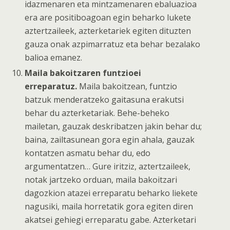
idazmenaren eta mintzamenaren ebaluazioa
era are positiboagoan egin beharko lukete
aztertzaileek, azterketariek egiten dituzten
gauza onak azpimarratuz eta behar bezalako
balioa emanez.
Maila bakoitzaren funtzioei
erreparatuz.
Maila bakoitzean, funtzio
batzuk menderatzeko gaitasuna erakutsi
behar du azterketariak. Behe-beheko
mailetan, gauzak deskribatzen jakin behar du;
baina, zailtasunean gora egin ahala, gauzak
kontatzen asmatu behar du, edo
argumentatzen… Gure iritziz, aztertzaileek,
notak jartzeko orduan, maila bakoitzari
dagozkion atazei erreparatu beharko liekete
nagusiki, maila horretatik gora egiten diren
akatsei gehiegi erreparatu gabe. Azterketari