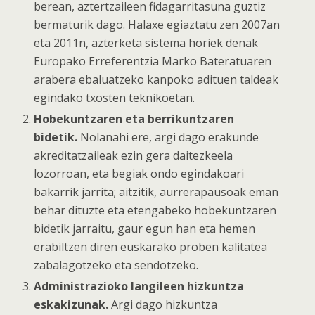
berean, aztertzaileen fidagarritasuna guztiz
bermaturik dago. Halaxe egiaztatu zen 2007an
eta 2011n, azterketa sistema horiek denak
Europako Erreferentzia Marko Bateratuaren
arabera ebaluatzeko kanpoko adituen taldeak
egindako txosten teknikoetan.
Hobekuntzaren eta berrikuntzaren
bidetik.
Nolanahi ere, argi dago erakunde
akreditatzaileak ezin gera daitezkeela
lozorroan, eta begiak ondo egindakoari
bakarrik jarrita; aitzitik, aurrerapausoak eman
behar dituzte eta etengabeko hobekuntzaren
bidetik jarraitu, gaur egun han eta hemen
erabiltzen diren euskarako proben kalitatea
zabalagotzeko eta sendotzeko.
Administrazioko langileen hizkuntza
eskakizunak.
Argi dago hizkuntza