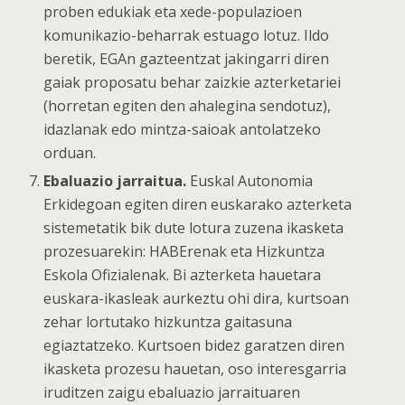
proben edukiak eta xede-populazioen
komunikazio-beharrak estuago lotuz. Ildo
beretik, EGAn gazteentzat jakingarri diren
gaiak proposatu behar zaizkie azterketariei
(horretan egiten den ahalegina sendotuz),
idazlanak edo mintza-saioak antolatzeko
orduan.
Ebaluazio jarraitua.
Euskal Autonomia
Erkidegoan egiten diren euskarako azterketa
sistemetatik bik dute lotura zuzena ikasketa
prozesuarekin: HABErenak eta Hizkuntza
Eskola Ofizialenak. Bi azterketa hauetara
euskara-ikasleak aurkeztu ohi dira, kurtsoan
zehar lortutako hizkuntza gaitasuna
egiaztatzeko. Kurtsoen bidez garatzen diren
ikasketa prozesu hauetan, oso interesgarria
iruditzen zaigu ebaluazio jarraituaren