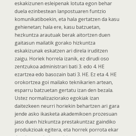
eskakizunen esleipenak lotuta egon behar
duela ezinbestean lanpostuaren funtzio
komunikatiboekin, eta hala gertatzen da kasu
gehienetan; hala ere, kasu batzuetan,
hezkuntza arautuak berak aitortzen duen
gaitasun mailatik gorako hizkuntza
eskakizunak eskatzen ari direla iruditzen
zaigu. Horiek horrela izanik, ez dirudi oso
zentzukoa administrari bati 3. edo 4. HE
ezartzea edo basozain bati 3. HE. Ez eta 4. HE
orokortzea goi mailako teknikarien artean,
esparru batzuetan gertatu izan den bezala.
Ustez normalizaziorako egokiak izan
daitezkeen neurri horiekin behartzen ari gara
jende asko ikasketa akademikoen prozesuan
jaso duen hizkuntza prestakuntzaz gaindiko
produkzioak egitera, eta horrek porrota ekar