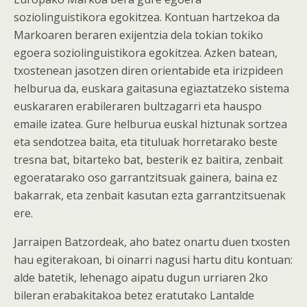
soziolinguistikora egokitzea. Kontuan hartzekoa da
Markoaren beraren exijentzia dela tokian tokiko
egoera soziolinguistikora egokitzea. Azken batean,
txostenean jasotzen diren orientabide eta irizpideen
helburua da, euskara gaitasuna egiaztatzeko sistema
euskararen erabileraren bultzagarri eta hauspo
emaile izatea. Gure helburua euskal hiztunak sortzea
eta sendotzea baita, eta tituluak horretarako beste
tresna bat, bitarteko bat, besterik ez baitira, zenbait
egoeratarako oso garrantzitsuak gainera, baina ez
bakarrak, eta zenbait kasutan ezta garrantzitsuenak
ere.
Jarraipen Batzordeak, aho batez onartu duen txosten
hau egiterakoan, bi oinarri nagusi hartu ditu kontuan:
alde batetik, lehenago aipatu dugun urriaren 2ko
bileran erabakitakoa betez eratutako Lantalde