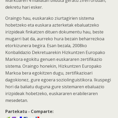
Markoaren 4 mailatan bilduta geratu ziren orduan,
dekretu hari esker.
Oraingo hau, euskarako ziurtagirien sistema
hobetzeko eta euskara azterketak ebaluatzeko
irizpideak finkatzen dituen dokumentu hau, beste
mugarri bat da, aurreko hura bezain beharrezkoa
etorkizunera begira. Esan bezala, 2008ko
Konbalidazio Dekretuarekin Hizkuntzen Europako
Markora egokitu genuen euskararen zertifikazio
sistema. Oraingo honekin, Hizkuntzen Europako
Markoa bera egokitzen dugu, zertifikazioari
dagokionez, gure egoera soziolinguistikora. Ikuspegi
hori da baliatu duguna gure sistemaren ebaluazio
irizpideak hobetzeko, euskararen erabileraren
mesedetan.
Partekatu - Comparte: