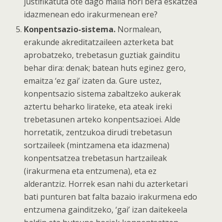
justifikatuta ote dago maila hori bera eskatzea
idazmenean edo irakurmenean ere?
Konpentsazio-sistema.
Normalean,
erakunde akreditatzaileen azterketa bat
aprobatzeko, trebetasun guztiak gainditu
behar dira: denak; batean huts eginez gero,
emaitza ‘ez gai’ izaten da. Gure ustez,
konpentsazio sistema zabaltzeko aukerak
aztertu beharko lirateke, eta ateak ireki
trebetasunen arteko konpentsazioei. Alde
horretatik, zentzukoa dirudi trebetasun
sortzaileek (mintzamena eta idazmena)
konpentsatzea trebetasun hartzaileak
(irakurmena eta entzumena), eta ez
alderantziz. Horrek esan nahi du azterketari
bati punturen bat falta bazaio irakurmena edo
entzumena gainditzeko, ‘gai’ izan daitekeela