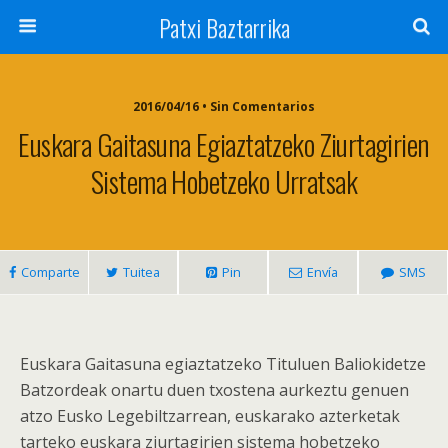
Patxi Baztarrika
2016/04/16 • Sin Comentarios
Euskara Gaitasuna Egiaztatzeko Ziurtagirien
Sistema Hobetzeko Urratsak
Comparte
Tuitea
Pin
Envía
SMS
Euskara Gaitasuna egiaztatzeko Tituluen Baliokidetze
Batzordeak onartu duen txostena aurkeztu genuen
atzo Eusko Legebiltzarrean, euskarako azterketak
tarteko euskara ziurtagirien sistema hobetzeko