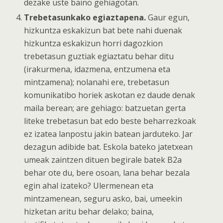
dezake uste baino gehiagotan.
Trebetasunkako egiaztapena.
Gaur egun,
hizkuntza eskakizun bat bete nahi duenak
hizkuntza eskakizun horri dagozkion
trebetasun guztiak egiaztatu behar ditu
(irakurmena, idazmena, entzumena eta
mintzamena); nolanahi ere, trebetasun
komunikatibo horiek askotan ez daude denak
maila berean; are gehiago: batzuetan gerta
liteke trebetasun bat edo beste beharrezkoak
ez izatea lanpostu jakin batean jarduteko. Jar
dezagun adibide bat. Eskola bateko jatetxean
umeak zaintzen dituen begirale batek B2a
behar ote du, bere osoan, lana behar bezala
egin ahal izateko? Ulermenean eta
mintzamenean, seguru asko, bai, umeekin
hizketan aritu behar delako; baina,