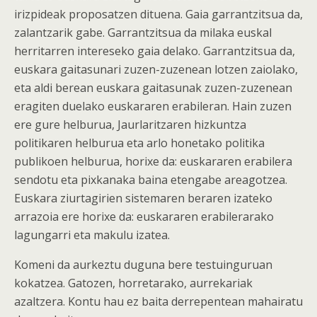
irizpideak proposatzen dituena. Gaia garrantzitsua da,
zalantzarik gabe. Garrantzitsua da milaka euskal
herritarren intereseko gaia delako. Garrantzitsua da,
euskara gaitasunari zuzen-zuzenean lotzen zaiolako,
eta aldi berean euskara gaitasunak zuzen-zuzenean
eragiten duelako euskararen erabileran. Hain zuzen
ere gure helburua, Jaurlaritzaren hizkuntza
politikaren helburua eta arlo honetako politika
publikoen helburua, horixe da: euskararen erabilera
sendotu eta pixkanaka baina etengabe areagotzea.
Euskara ziurtagirien sistemaren beraren izateko
arrazoia ere horixe da: euskararen erabilerarako
lagungarri eta makulu izatea.
Komeni da aurkeztu duguna bere testuinguruan
kokatzea. Gatozen, horretarako, aurrekariak
azaltzera. Kontu hau ez baita derrepentean mahairatu