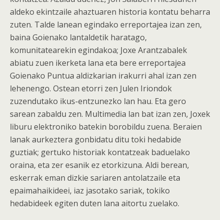
aldeko ekintzaile ahaztuaren historia kontatu beharra
zuten. Talde lanean egindako erreportajea izan zen,
baina Goienako lantaldetik haratago,
komunitatearekin egindakoa; Joxe Arantzabalek
abiatu zuen ikerketa lana eta bere erreportajea
Goienako Puntua aldizkarian irakurri ahal izan zen
lehenengo. Ostean etorri zen Julen Iriondok
zuzendutako ikus-entzunezko lan hau. Eta gero
sarean zabaldu zen. Multimedia lan bat izan zen, Joxek
liburu elektroniko batekin borobildu zuena. Beraien
lanak aurkeztera gonbidatu ditu toki hedabide
guztiak; gertuko historiak kontatzeak baduelako
oraina, eta zer esanik ez etorkizuna. Aldi berean,
eskerrak eman dizkie sariaren antolatzaile eta
epaimahaikideei, iaz jasotako sariak, tokiko
hedabideek egiten duten lana aitortu zuelako.