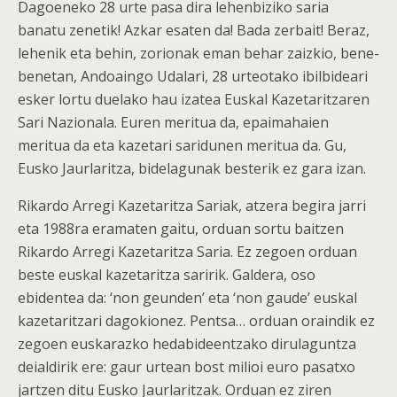
Dagoeneko 28 urte pasa dira lehenbiziko saria
banatu zenetik! Azkar esaten da! Bada zerbait! Beraz,
lehenik eta behin, zorionak eman behar zaizkio, bene-
benetan, Andoaingo Udalari, 28 urteotako ibilbideari
esker lortu duelako hau izatea Euskal Kazetaritzaren
Sari Nazionala. Euren meritua da, epaimahaien
meritua da eta kazetari saridunen meritua da. Gu,
Eusko Jaurlaritza, bidelagunak besterik ez gara izan.
Rikardo Arregi Kazetaritza Sariak, atzera begira jarri
eta 1988ra eramaten gaitu, orduan sortu baitzen
Rikardo Arregi Kazetaritza Saria. Ez zegoen orduan
beste euskal kazetaritza saririk. Galdera, oso
ebidentea da: ‘non geunden’ eta ‘non gaude’ euskal
kazetaritzari dagokionez. Pentsa… orduan oraindik ez
zegoen euskarazko hedabideentzako dirulaguntza
deialdirik ere: gaur urtean bost milioi euro pasatxo
jartzen ditu Eusko Jaurlaritzak. Orduan ez ziren