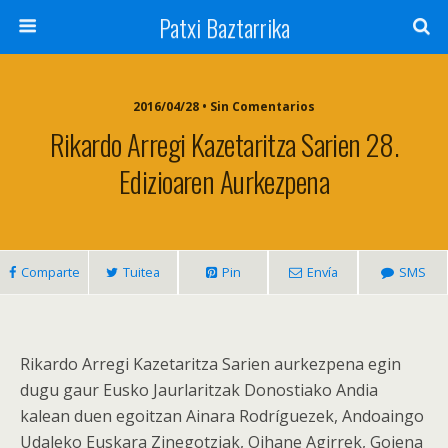
Patxi Baztarrika
2016/04/28 • Sin Comentarios
Rikardo Arregi Kazetaritza Sarien 28.
Edizioaren Aurkezpena
Comparte
Tuitea
Pin
Envía
SMS
Rikardo Arregi Kazetaritza Sarien aurkezpena egin
dugu gaur Eusko Jaurlaritzak Donostiako Andia
kalean duen egoitzan Ainara Rodríguezek, Andoaingo
Udaleko Euskara Zinegotziak, Oihane Agirrek, Goiena