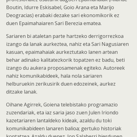
Boutin, Idurre Eskisabel, Goio Arana eta Marijo
Deogracias) erabaki dezake sari ekonomikorik ez
duen Epaimahaiaren Sari Berezia ematea.
Sariaren bi ataletan parte hartzeko derrigorrezkoa
izango da lanak aurkeztea, nahiz eta Sari Nagusiaren
kasuan, epaimahaiak aurkeztutako lanen artean
behar adinako kalitatezkorik topatzen ez badu, beti
izango du aukera proposamenak egiteko. Autoreek
nahiz komunikabideek, hala nola sariaren
helburuekin zerikusirik duen edozeinek, aurkez
ditzake lanak.
Oihane Agirrek, Goiena telebistako programazio
zuzendariak, eta iaz saria jaso zuen Julen Iriondo
kazetariaren lantaldeko kideak, azaldu du toki
komunikabideen lanaren balioa; gertuko historiak
kontatzea. Azaldu duenez, Jon Salaberri hiesdunen