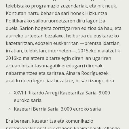
telebistako programazio zuzendariak, eta nik neuk.
Kontutan hartu behar da sari honek Hizkuntza
Politikarako sailburuordetzaren diru laguntza
duela. Sarion hogeita zortzigarren edizioa da hau, eta
aurreko urteetan bezalaxe, helburua du euskarazko
kazetaritzan, edozein euskarritan —prentsa idatzian,
irratian, telebistan, interneten—, 2015eko maiatzetik
2016ko maiatzera bitarte egin diren lan ugariren
artean bikaintasunagatik eredugarri direnak
nabarmentzea eta saritzea. Ainara Rodríguezek
azaldu duen legez, iaz bezalaxe, bi sari izango dira:
XXVIII Rikardo Arregi Kazetaritza Saria, 9.000
euroko saria.
Kazetari Berria Saria, 3.000 euroko saria.
Era berean, kazetaritza eta komunikazio
profesionalez osaturik dagoen Epaimahaiak (Allande