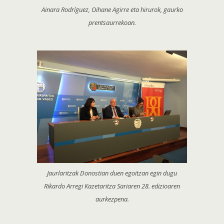
Ainara Rodríguez, Oihane Agirre eta hirurok, gaurko
prentsaurrekoan.
Jaurlaritzak Donostian duen egoitzan egin dugu
Rikardo Arregi Kazetaritza Sariaren 28. edizioaren
aurkezpena.