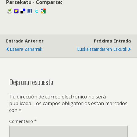
Partekatu - Comparte:
Entrada Anterior
Próxima Entrada
Esaera Zaharrak
Euskaltzaindiaren Eskutik
Deja una respuesta
Tu dirección de correo electrónico no será
publicada.
Los campos obligatorios están marcados
con
*
Comentario
*