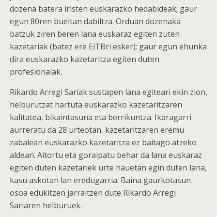
dozena batera iristen euskarazko hedabideak; gaur
egun 80ren bueltan dabiltza. Orduan dozenaka
batzuk ziren beren lana euskaraz egiten zuten
kazetariak (batez ere EiTBri esker); gaur egun ehunka
dira euskarazko kazetaritza egiten duten
profesionalak.
Rikardo Arregi Sariak sustapen lana egiteari ekin zion,
helburutzat hartuta euskarazko kazetaritzaren
kalitatea, bikaintasuna eta berrikuntza. Ikaragarri
aurreratu da 28 urteotan, kazetaritzaren eremu
zabalean euskarazko kazetaritza ez baitago atzeko
aldean. Aitortu eta goraipatu behar da lana euskaraz
egiten duten kazetariek urte hauetan egin duten lana,
kasu askotan lan eredugarria. Baina gaurkotasun
osoa edukitzen jarraitzen dute Rikardo Arregi
Sariaren helburuek.