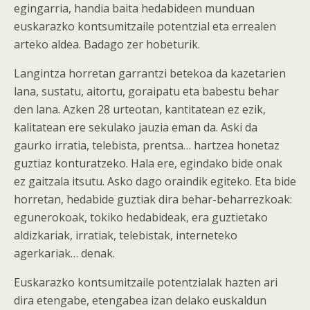
egingarria, handia baita hedabideen munduan
euskarazko kontsumitzaile potentzial eta errealen
arteko aldea. Badago zer hobeturik.
Langintza horretan garrantzi betekoa da kazetarien
lana, sustatu, aitortu, goraipatu eta babestu behar
den lana. Azken 28 urteotan, kantitatean ez ezik,
kalitatean ere sekulako jauzia eman da. Aski da
gaurko irratia, telebista, prentsa… hartzea honetaz
guztiaz konturatzeko. Hala ere, egindako bide onak
ez gaitzala itsutu. Asko dago oraindik egiteko. Eta bide
horretan, hedabide guztiak dira behar-beharrezkoak:
egunerokoak, tokiko hedabideak, era guztietako
aldizkariak, irratiak, telebistak, interneteko
agerkariak… denak.
Euskarazko kontsumitzaile potentzialak hazten ari
dira etengabe, etengabea izan delako euskaldun