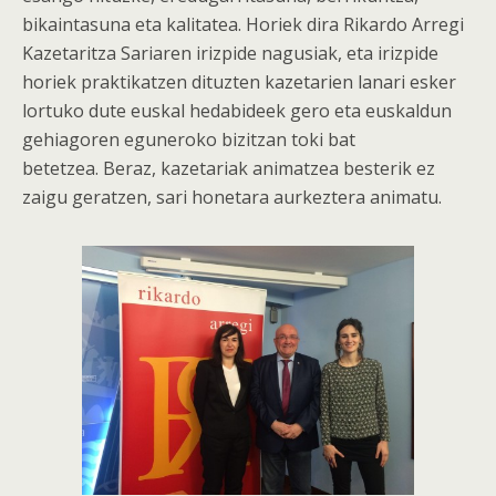
bikaintasuna eta kalitatea. Horiek dira Rikardo Arregi
Kazetaritza Sariaren irizpide nagusiak, eta irizpide
horiek praktikatzen dituzten kazetarien lanari esker
lortuko dute euskal hedabideek gero eta euskaldun
gehiagoren eguneroko bizitzan toki bat
betetzea. Beraz, kazetariak animatzea besterik ez
zaigu geratzen, sari honetara aurkeztera animatu.