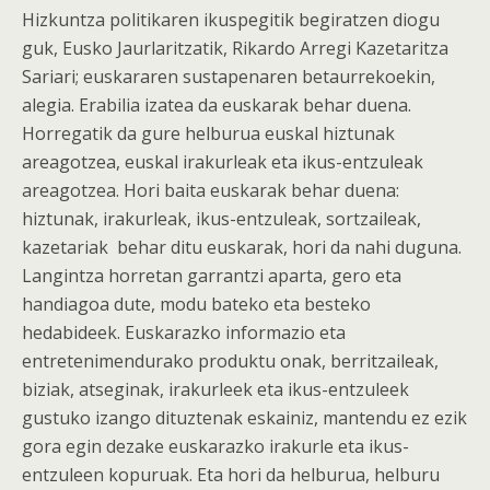
Hizkuntza politikaren ikuspegitik begiratzen diogu
guk, Eusko Jaurlaritzatik, Rikardo Arregi Kazetaritza
Sariari; euskararen sustapenaren betaurrekoekin,
alegia. Erabilia izatea da euskarak behar duena.
Horregatik da gure helburua euskal hiztunak
areagotzea, euskal irakurleak eta ikus-entzuleak
areagotzea. Hori baita euskarak behar duena:
hiztunak, irakurleak, ikus-entzuleak, sortzaileak,
kazetariak behar ditu euskarak, hori da nahi duguna.
Langintza horretan garrantzi aparta, gero eta
handiagoa dute, modu bateko eta besteko
hedabideek. Euskarazko informazio eta
entretenimendurako produktu onak, berritzaileak,
biziak, atseginak, irakurleek eta ikus-entzuleek
gustuko izango dituztenak eskainiz, mantendu ez ezik
gora egin dezake euskarazko irakurle eta ikus-
entzuleen kopuruak. Eta hori da helburua, helburu