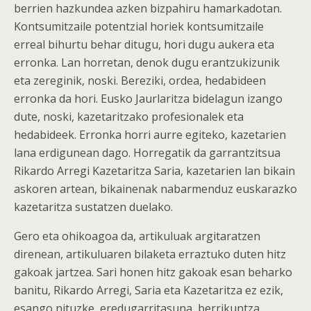
berrien hazkundea azken bizpahiru hamarkadotan.
Kontsumitzaile potentzial horiek kontsumitzaile
erreal bihurtu behar ditugu, hori dugu aukera eta
erronka. Lan horretan, denok dugu erantzukizunik
eta zereginik, noski. Bereziki, ordea, hedabideen
erronka da hori. Eusko Jaurlaritza bidelagun izango
dute, noski, kazetaritzako profesionalek eta
hedabideek. Erronka horri aurre egiteko, kazetarien
lana erdigunean dago. Horregatik da garrantzitsua
Rikardo Arregi Kazetaritza Saria, kazetarien lan bikain
askoren artean, bikainenak nabarmenduz euskarazko
kazetaritza sustatzen duelako.
Gero eta ohikoagoa da, artikuluak argitaratzen
direnean, artikuluaren bilaketa erraztuko duten hitz
gakoak jartzea. Sari honen hitz gakoak esan beharko
banitu, Rikardo Arregi, Saria eta Kazetaritza ez ezik,
esango nituzke, eredugarritasuna, berrikuntza,