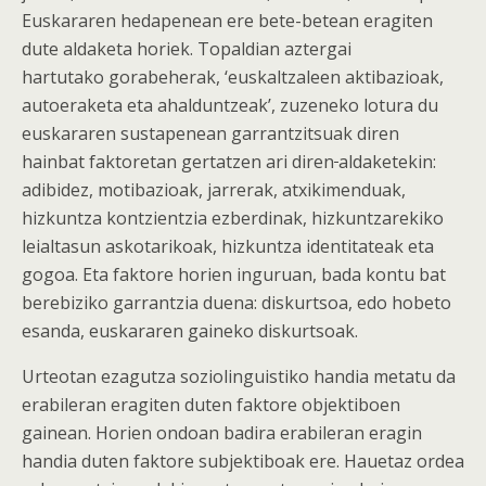
Euskararen hedapenean ere bete-betean eragiten
dute aldaketa horiek. Topaldian aztergai
hartutako gorabeherak, ‘euskaltzaleen aktibazioak,
autoeraketa eta ahalduntzeak’, zuzeneko lotura du
euskararen sustapenean garrantzitsuak diren
hainbat faktoretan gertatzen ari diren
aldaketekin:
adibidez, motibazioak, jarrerak, atxikimenduak,
hizkuntza kontzientzia ezberdinak, hizkuntzarekiko
leialtasun askotarikoak, hizkuntza identitateak eta
gogoa. Eta faktore horien inguruan, bada kontu bat
berebiziko garrantzia duena: diskurtsoa, edo hobeto
esanda, euskararen gaineko diskurtsoak.
Urteotan ezagutza soziolinguistiko handia metatu da
erabileran eragiten duten faktore objektiboen
gainean. Horien ondoan badira erabileran eragin
handia duten faktore subjektiboak ere. Hauetaz ordea