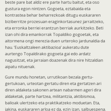
beste pare bat aldiz ere parte hartu baitut, eta oso
gustura egon nintzen. Gogoeta, eztabaida eta
kontrastea behar beharrezkoak ditugu euskararen
biziberritze prozesuan eraginkortasunez jarraitzeko,
eta erronka berriei erantzun berriak aurkitzeko. Beti
izan ohi dira emankorrak Topaldiko gogoetak, eta
aitormena ongi merezia duen urteroko jardunaldia da
hau. ‘Euskaltzaleen aktibazioa’ aukeratu dute
aurtengo Topaldirako gogoeta gai edo ardatz
nagusitzat, eta jarraian doazenak dira nire hitzaldian
aipatu nituenak.
Gure mundu honetan, urrutikoan bezala gertu-
gertukoan, urteotan gertatu diren eta gertatzen ari
diren aldaketa sakonen artean nabarmen ageri dira
aldaketak, parte hartzea, militantzia, aktibismoa,
balioak ulertzeko eta praktikatzeko moduetan. Eta,
jakina, euskararen arloa ez da, ezin izan, salbuespena.