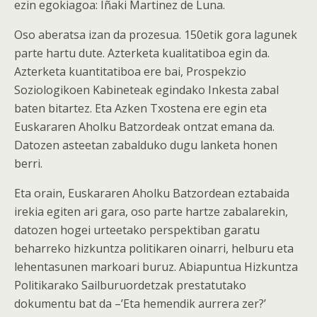
ezin egokiagoa: Iñaki Martinez de Luna.
Oso aberatsa izan da prozesua. 150etik gora lagunek
parte hartu dute. Azterketa kualitatiboa egin da.
Azterketa kuantitatiboa ere bai, Prospekzio
Soziologikoen Kabineteak egindako Inkesta zabal
baten bitartez. Eta Azken Txostena ere egin eta
Euskararen Aholku Batzordeak ontzat emana da.
Datozen asteetan zabalduko dugu lanketa honen
berri.
Eta orain, Euskararen Aholku Batzordean eztabaida
irekia egiten ari gara, oso parte hartze zabalarekin,
datozen hogei urteetako perspektiban garatu
beharreko hizkuntza politikaren oinarri, helburu eta
lehentasunen markoari buruz. Abiapuntua Hizkuntza
Politikarako Sailburuordetzak prestatutako
dokumentu bat da –’Eta hemendik aurrera zer?’