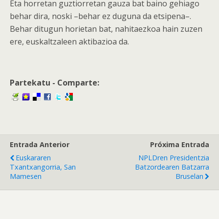
Eta horretan guztiorretan gauza bat baino gehiago
behar dira, noski –behar ez duguna da etsipena–.
Behar ditugun horietan bat, nahitaezkoa hain zuzen
ere, euskaltzaleen aktibazioa da.
Partekatu - Comparte:
Entrada Anterior
Próxima Entrada
Euskararen
NPLDren Presidentzia
Txantxangorria, San
Batzordearen Batzarra
Mamesen
Bruselan