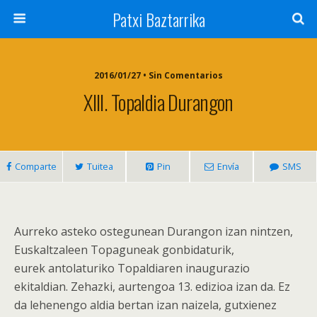
Patxi Baztarrika
2016/01/27 • Sin Comentarios
XIII. Topaldia Durangon
Comparte
Tuitea
Pin
Envía
SMS
Aurreko asteko ostegunean Durangon izan nintzen,
Euskaltzaleen Topaguneak gonbidaturik,
eurek antolaturiko Topaldiaren inaugurazio
ekitaldian. Zehazki, aurtengoa 13. edizioa izan da. Ez
da lehenengo aldia bertan izan naizela, gutxienez