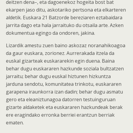
deitzen dena–, eta dagoenekoz hogeita bost bat
ekarpen jaso ditu, askotariko pertsona eta elkarteren
aldetik. Euskara 21 Batzorde bereziaren eztabaidara
jarrita dago eta hala jarraituko du otsaila arte. Azken
dokumentua egingo da ondoren, jakina.
Lizardik amestu zuen baino askozaz noranahikoagoa
da gaur euskara, zorionez. Aurrerakada itzela da
euskal gizarteak euskararekin egin duena. Baina
behar dugu euskararen hazkunde soziala bultzatzen
jarraitu; behar dugu euskal hiztunen hizkuntza
jarduna sendotu, komunitatea trinkotu, euskararen
garapena iraunkorra izan dadin; behar dugu asmatu
gero eta eleaniztunagoa datorren testuinguruan
gizarte aldaketek eta euskararen hazkundeak berak
ere eragindako erronka berriei erantzun berriak
ematen.