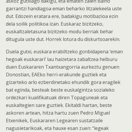
askoz gutxiago dakigu, eta ematen zaien baino
garrantzi handiagoa eman beharko litzaiekeela uste
dut. Edozein eratara ere, badakigu motibazioa ezin
dela soilik politikoa izan. Euskaraz bizitzeko,
euskaltzaletasuna bizitzeko modu berriak behar
ditugula uste dut. Horrek lotura du diskurtsoarekin.
Duela gutxi, euskara erabiltzeko gonbidapena ‘eman
hegoak euskarari’ lau haizetara zabaltzea helburu
duen Euskararen Txantxangorria aurkeztu genuen
Donostian, EAEko herri-erakunde guztiek eta
gizarteko arlo ezberdinetako ehundik gora eragilek
bat eginda, besteak beste euskalgintza sozialeko
ordezkari kualifikatuak diren Topaguneak eta
euskaltegien sare guztiek. Ekitaldi hartan, beste
askoren artean, hitza hartu zuen Pedro Miguel
Etxenikek, Euskararen Legearen sustatzaile
nagusietarikoak, eta hauxe esan zuen: “legeak