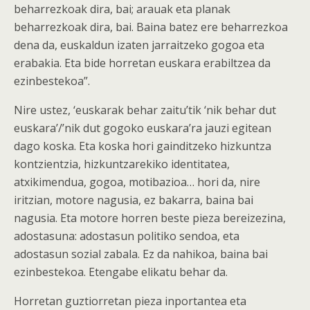
beharrezkoak dira, bai; arauak eta planak
beharrezkoak dira, bai. Baina batez ere beharrezkoa
dena da, euskaldun izaten jarraitzeko gogoa eta
erabakia. Eta bide horretan euskara erabiltzea da
ezinbestekoa”.
Nire ustez, ‘euskarak behar zaitu’tik ‘nik behar dut
euskara’/’nik dut gogoko euskara’ra jauzi egitean
dago koska. Eta koska hori gainditzeko hizkuntza
kontzientzia, hizkuntzarekiko identitatea,
atxikimendua, gogoa, motibazioa… hori da, nire
iritzian, motore nagusia, ez bakarra, baina bai
nagusia. Eta motore horren beste pieza bereizezina,
adostasuna: adostasun politiko sendoa, eta
adostasun sozial zabala. Ez da nahikoa, baina bai
ezinbestekoa. Etengabe elikatu behar da.
Horretan guztiorretan pieza inportantea eta