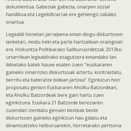
dokumentua. Gabeziak gabezia, onarpen sozial
handikoa eta Legebiltzarrak ere gehiengo zabalez
onartua.
Legealdi honetan jarraipena eman diogu diskurtsoen
lanketari, modu ireki eta parte hartzailean oraingoan
ere. Hizkuntza Politikarako Sailburuordetzak 2013ko
urtarrilean legealdirako ezagutzera emandako lan
ildoetako batek hauxe esaten zuen: “euskararen
gaineko oinarrizko diskurtsoak aztertu, kontrastatu,
berritu eta bateratze bidean jartzea”. Eginkizun hori
proposatu genion Euskararen Aholku Batzordeari,
eta Aholku Batzordeak bere gain hartu zuen
eginkizuna. Euskara 21 Batzorde bereziaren
zuzendari izendatu genuen besteak beste
diskurtsoen gaineko eginkizun hau gidatu eta
dinamizatzeko helburuarekin, horretarako pertsona