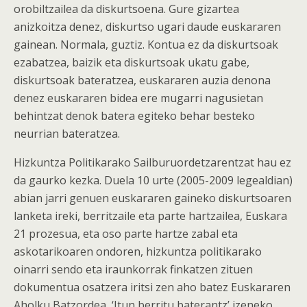
orobiltzailea da diskurtsoena. Gure gizartea
anizkoitza denez, diskurtso ugari daude euskararen
gainean. Normala, guztiz. Kontua ez da diskurtsoak
ezabatzea, baizik eta diskurtsoak ukatu gabe,
diskurtsoak bateratzea, euskararen auzia denona
denez euskararen bidea ere mugarri nagusietan
behintzat denok batera egiteko behar besteko
neurrian bateratzea.
Hizkuntza Politikarako Sailburuordetzarentzat hau ez
da gaurko kezka. Duela 10 urte (2005-2009 legealdian)
abian jarri genuen euskararen gaineko diskurtsoaren
lanketa ireki, berritzaile eta parte hartzailea, Euskara
21 prozesua, eta oso parte hartze zabal eta
askotarikoaren ondoren, hizkuntza politikarako
oinarri sendo eta iraunkorrak finkatzen zituen
dokumentua osatzera iritsi zen aho batez Euskararen
Aholku Batzordea, ‘Itun berritu baterantz’ izeneko