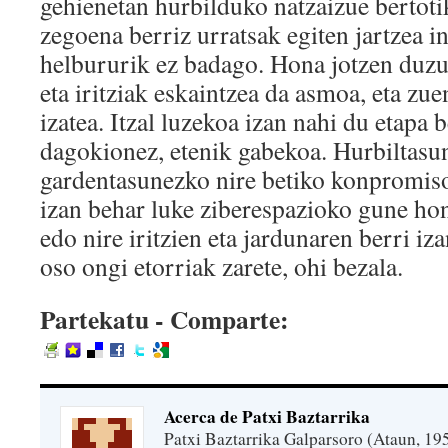
gehienetan hurbilduko natzaizue bertoti
zegoena berriz urratsak egiten jartzea i
helbururik ez badago. Hona jotzen duzu
eta iritziak eskaintzea da asmoa, eta zue
izatea. Itzal luzekoa izan nahi du etapa 
dagokionez, etenik gabekoa. Hurbiltasu
gardentasunezko nire betiko konpromiso
izan behar luke ziberespazioko gune ho
edo nire iritzien eta jardunaren berri i
oso ongi etorriak zarete, ohi bezala.
Partekatu - Comparte:
Acerca de Patxi Baztarrika
Patxi Baztarrika Galparsoro (Ataun, 195