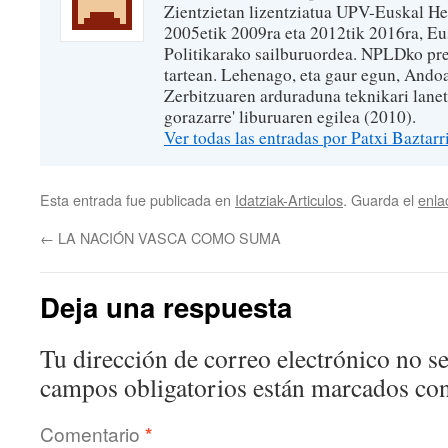
Zientzietan lizentziatua UPV-Euskal Her
2005etik 2009ra eta 2012tik 2016ra, Eu
Politikarako sailburuordea. NPLDko pr
tartean. Lehenago, eta gaur egun, And
Zerbitzuaren arduraduna teknikari lanet
gorazarre' liburuaren egilea (2010).
Ver todas las entradas por Patxi Baztar
Esta entrada fue publicada en
Idatziak-Articulos
. Guarda el
enla
←
LA NACIÓN VASCA COMO SUMA
Deja una respuesta
Tu dirección de correo electrónico no se
campos obligatorios están marcados co
Comentario
*