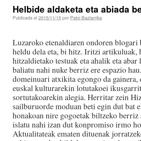
Helbide aldaketa eta abiada be
Publicada el
2015/11/15
por
Patxi Baztarrika
Luzaroko etenaldiaren ondoren blogari 
heldu dela eta, bi hitz. Iritzi artikuluak
hitzaldietako testuak eta ahalik eta abar
baliatu nahi nuke berriz ere espazio hau
domeinuari atxikita egongo da gainera, 
euskal kulturarekin lotutakoei ikusgarr
sortutakoarekin alegia. Herritar zein Hi
sailburuorde moduan beti egin dut bat e
honakoan nire gogoetak biltzeko berriz
islatu nahi izan dut konpromiso irmo ho
Aktualitateak ematen dituenak jorratzek