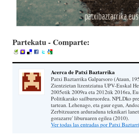
Partekatu - Comparte:
Acerca de Patxi Baztarrika
Patxi Baztarrika Galparsoro (Ataun, 195
Zientzietan lizentziatua UPV-Euskal Her
2005etik 2009ra eta 2012tik 2016ra, Eu
Politikarako sailburuordea. NPLDko pr
tartean. Lehenago, eta gaur egun, And
Zerbitzuaren arduraduna teknikari lanet
gorazarre' liburuaren egilea (2010).
Ver todas las entradas por Patxi Baztar