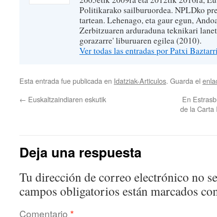
Politikarako sailburuordea. NPLDko pr
tartean. Lehenago, eta gaur egun, And
Zerbitzuaren arduraduna teknikari lanet
gorazarre' liburuaren egilea (2010).
Ver todas las entradas por Patxi Baztar
Esta entrada fue publicada en
Idatziak-Articulos
. Guarda el
enla
←
Euskaltzaindiaren eskutik
En Estrasbu
de la Carta
Deja una respuesta
Tu dirección de correo electrónico no se
campos obligatorios están marcados co
Comentario
*