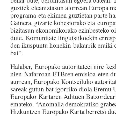
behar dute, berdintasun egoera batean. 
guztiek eleaniztasun alorrean Europa ma
programa eta ekimen guztietan parte har
Gainera, gizarte kohesiorako eta europa
bizitasun ekonomikorako ezinbesteko oi
dute. Komunitate linguistikoekin erresp
den ikuspuntu honekin bakarrik eraiki
bat”.
Halaber, Europako autoritateei nire kez
nien Nafarroan ETBren emisioa eten du
aurrean, Europako Kontseiluko autorit
sareak gutun bat igorriko diola Eremu 
Europako Kartaren Adituen Batzordeari
emateko. “Anomalia demokratiko grabe
Hizkuntzen Europako Karta berretsi du