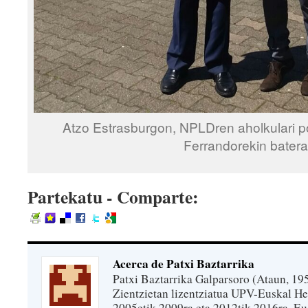
Atzo Estrasburgon, NPLDren aholkulari pol
Ferrandorekin batera
Partekatu - Comparte:
Acerca de Patxi Baztarrika
Patxi Baztarrika Galparsoro (Ataun, 195
Zientzietan lizentziatua UPV-Euskal Her
2005etik 2009ra eta 2012tik 2016ra, Eu