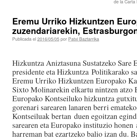
de la Carta
Eremu Urriko Hizkuntzen Euro
zuzendariarekin, Estrasburgo
Publicada el
2016/05/05
por
Patxi Baztarrika
Hizkuntza Aniztasuna Sustatzeko Sare
presidente eta Hizkuntza Politikarako s
Eremu Urriko Hizkuntzen Europako Ka
Sixto Molinarekin elkartu nintzen atzo 
Europako Kontseiluko hizkuntza gutxit
gorenari sarearen lanaren berri emate
Kontseiluak bertan duen egoitzan eg
sarearen eta Europako instituzio honen 
harreman bat ezartzeko balio izan du. 