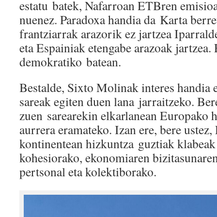
estatu batek, Nafarroan ETBren emisioa 
nuenez. Paradoxa handia da Karta berre
frantziarrak arazorik ez jartzea Iparral
eta Espainiak etengabe arazoak jartzea. 
demokratiko batean.
Bestalde, Sixto Molinak interes handia
sareak egiten duen lana jarraitzeko. Ber
zuen sarearekin elkarlanean Europako 
aurrera eramateko. Izan ere, bere ustez
kontinentean hizkuntza guztiak klabeak 
kohesiorako, ekonomiaren bizitasunare
pertsonal eta kolektiborako.