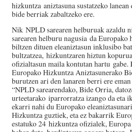
hizkuntza aniztasuna sustatzeko lanean 
bide berriak zabaltzeko ere.
Nik NPLD sarearen helburuak azaldu nit
sarearen helburu nagusia da Europako 
biltzen dituen eleaniztasun inklusibo ba
bultzatzea, hizkuntzaren hiztun kopurua,
ofizialtasun maila kontutan hartu gabe. 
Europako Hizkuntza Aniztasunerako Bid
burutzen ari den lanaren berri ere ema
“NPLD sarearendako, Bide Orria, datoz
urteetarako iparrorratza izango da eta i
ekarri nahi du Europako eleaniztasunar
Hizkuntza guztiek, eta ez bakarrik Eur
estatuko 24 hizkuntza ofizialek, Europa