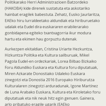
Politikarako Herri Administrazioen Batzordeko
(HAKOBA) kide direnek sustatuta eta askotariko
hainbat eragilek babestuta. Zehatz, Eusko Jaurlaritza,
EAEko hiru lurraldeetako aldundiak eta hiriburuetako
udalak eta Eudel dira euskararen erabilerarako
gonbidapena egiteko txantxagorria ikur modura
hartu eta ekimen hau gorpuztu dutenak.
Aurkezpen ekitaldian, Cristina Uriarte Hezkuntza,
Hizkuntza Politika eta Kultura sailburuak, Mikel
Pagola Eudel-en ordezkariak, Lorea Bilbao Bizkaiko
Foru Aldundiko Euskara eta Kultura foru diputatuak,
Miren Azkarate Donostiako Udaleko Euskara
zinegotzi eta Donostia 2016 Europako Hiriburutza
Kulturalaren zinegotzi arduradunak, Igone Martínez
de Luna Arabako Euskara, Kultura eta Kiroletako foru
diputatuak eta nik neuk hitz egin genuen. Gainera,
arlo pribatuko eragile ugarik (EAEko