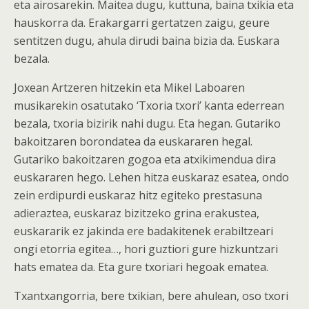
eta airosarekin. Maitea dugu, kuttuna, baina txikia eta
hauskorra da. Erakargarri gertatzen zaigu, geure
sentitzen dugu, ahula dirudi baina bizia da. Euskara
bezala.
Joxean Artzeren hitzekin eta Mikel Laboaren
musikarekin osatutako ‘Txoria txori’ kanta ederrean
bezala, txoria bizirik nahi dugu. Eta hegan. Gutariko
bakoitzaren borondatea da euskararen hegal.
Gutariko bakoitzaren gogoa eta atxikimendua dira
euskararen hego. Lehen hitza euskaraz esatea, ondo
zein erdipurdi euskaraz hitz egiteko prestasuna
adieraztea, euskaraz bizitzeko grina erakustea,
euskararik ez jakinda ere badakitenek erabiltzeari
ongi etorria egitea…, hori guztiori gure hizkuntzari
hats ematea da. Eta gure txoriari hegoak ematea.
Txantxangorria, bere txikian, bere ahulean, oso txori