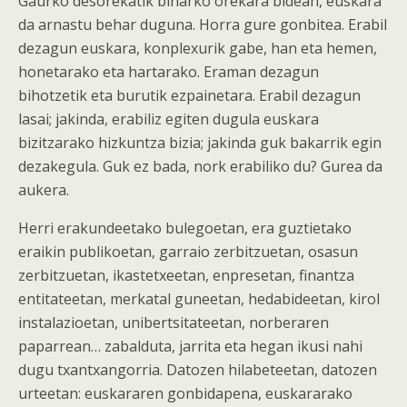
Gaurko desorekatik biharko orekara bidean, euskara
da arnastu behar duguna. Horra gure gonbitea. Erabil
dezagun euskara, konplexurik gabe, han eta hemen,
honetarako eta hartarako. Eraman dezagun
bihotzetik eta burutik ezpainetara. Erabil dezagun
lasai; jakinda, erabiliz egiten dugula euskara
bizitzarako hizkuntza bizia; jakinda guk bakarrik egin
dezakegula. Guk ez bada, nork erabiliko du? Gurea da
aukera.
Herri erakundeetako bulegoetan, era guztietako
eraikin publikoetan, garraio zerbitzuetan, osasun
zerbitzuetan, ikastetxeetan, enpresetan, finantza
entitateetan, merkatal guneetan, hedabideetan, kirol
instalazioetan, unibertsitateetan, norberaren
paparrean… zabalduta, jarrita eta hegan ikusi nahi
dugu txantxangorria. Datozen hilabeteetan, datozen
urteetan: euskararen gonbidapena, euskararako