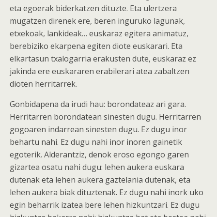
eta egoerak biderkatzen dituzte. Eta ulertzera
mugatzen direnek ere, beren inguruko lagunak,
etxekoak, lankideak… euskaraz egitera animatuz,
berebiziko ekarpena egiten diote euskarari. Eta
elkartasun txalogarria erakusten dute, euskaraz ez
jakinda ere euskararen erabilerari atea zabaltzen
dioten herritarrek.
Gonbidapena da irudi hau: borondateaz ari gara.
Herritarren borondatean sinesten dugu. Herritarren
gogoaren indarrean sinesten dugu. Ez dugu inor
behartu nahi. Ez dugu nahi inor inoren gainetik
egoterik. Alderantziz, denok eroso egongo garen
gizartea osatu nahi dugu: lehen aukera euskara
dutenak eta lehen aukera gaztelania dutenak, eta
lehen aukera biak dituztenak. Ez dugu nahi inork uko
egin beharrik izatea bere lehen hizkuntzari. Ez dugu