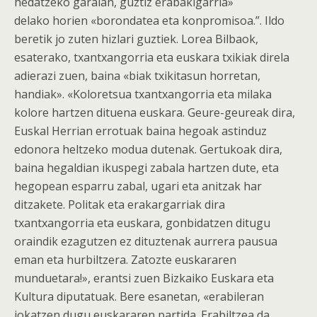
hedatzeko garaian, guztiz erabakigarria»
delako horien «borondatea eta konpromisoa.”. Ildo
beretik jo zuten hizlari guztiek. Lorea Bilbaok,
esaterako, txantxangorria eta euskara txikiak direla
adierazi zuen, baina «biak txikitasun horretan,
handiak». «Koloretsua txantxangorria eta milaka
kolore hartzen dituena euskara. Geure-geureak dira,
Euskal Herrian errotuak baina hegoak astinduz
edonora heltzeko modua dutenak. Gertukoak dira,
baina hegaldian ikuspegi zabala hartzen dute, eta
hegopean esparru zabal, ugari eta anitzak har
ditzakete. Politak eta erakargarriak dira
txantxangorria eta euskara, gonbidatzen ditugu
oraindik ezagutzen ez dituztenak aurrera pausua
eman eta hurbiltzera. Zatozte euskararen
munduetara!», erantsi zuen Bizkaiko Euskara eta
Kultura diputatuak. Bere esanetan, «erabileran
jokatzen dugu euskararen partida. Erabiltzea da