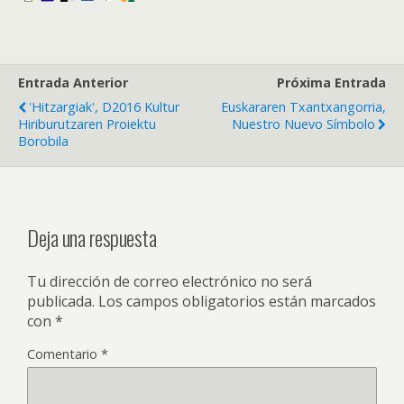
Entrada Anterior
Próxima Entrada
'Hitzargiak', D2016 Kultur
Euskararen Txantxangorria,
Hiriburutzaren Proiektu
Nuestro Nuevo Símbolo
Borobila
Deja una respuesta
Tu dirección de correo electrónico no será
publicada.
Los campos obligatorios están marcados
con
*
Comentario
*