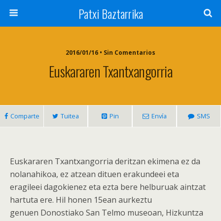
Patxi Baztarrika
2016/01/16 • Sin Comentarios
Euskararen Txantxangorria
Comparte
Tuitea
Pin
Envía
SMS
Euskararen Txantxangorria deritzan ekimena ez da
nolanahikoa, ez atzean dituen erakundeei eta
eragileei dagokienez eta ezta bere helburuak aintzat
hartuta ere. Hil honen 15ean aurkeztu
genuen Donostiako San Telmo museoan, Hizkuntza