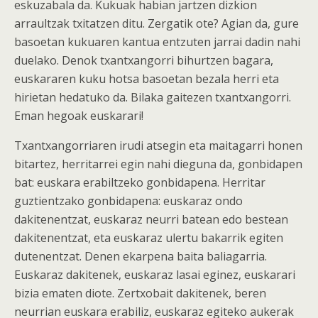
eskuzabala da. Kukuak habian jartzen dizkion
arraultzak txitatzen ditu. Zergatik ote? Agian da, gure
basoetan kukuaren kantua entzuten jarrai dadin nahi
duelako. Denok txantxangorri bihurtzen bagara,
euskararen kuku hotsa basoetan bezala herri eta
hirietan hedatuko da. Bilaka gaitezen txantxangorri.
Eman hegoak euskarari!
Txantxangorriaren irudi atsegin eta maitagarri honen
bitartez, herritarrei egin nahi dieguna da, gonbidapen
bat: euskara erabiltzeko gonbidapena. Herritar
guztientzako gonbidapena: euskaraz ondo
dakitenentzat, euskaraz neurri batean edo bestean
dakitenentzat, eta euskaraz ulertu bakarrik egiten
dutenentzat. Denen ekarpena baita baliagarria.
Euskaraz dakitenek, euskaraz lasai eginez, euskarari
bizia ematen diote. Zertxobait dakitenek, beren
neurrian euskara erabiliz, euskaraz egiteko aukerak