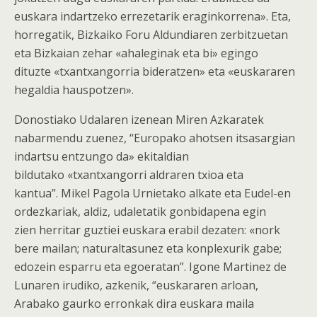
euskara indartzeko errezetarik eraginkorrena». Eta,
horregatik, Bizkaiko Foru Aldundiaren zerbitzuetan
eta Bizkaian zehar «ahaleginak eta bi» egingo
dituzte «txantxangorria bideratzen» eta «euskararen
hegaldia hauspotzen».
Donostiako Udalaren izenean Miren Azkaratek
nabarmendu zuenez, “Europako ahotsen itsasargian
indartsu entzungo da» ekitaldian
bildutako «txantxangorri aldraren txioa eta
kantua”. Mikel Pagola Urnietako alkate eta Eudel-en
ordezkariak, aldiz,
udaletatik gonbidapena egin
zien herritar guztiei euskara erabil dezaten: «nork
bere mailan; naturaltasunez eta konplexurik gabe;
edozein esparru eta egoeratan”. Igone Martinez de
Lunaren irudiko, azkenik, “euskararen arloan,
Arabako gaurko erronkak dira euskara maila