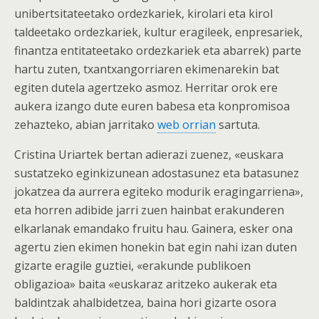
unibertsitateetako ordezkariek, kirolari eta kirol
taldeetako ordezkariek, kultur eragileek, enpresariek,
finantza entitateetako ordezkariek eta abarrek) parte
hartu zuten, txantxangorriaren ekimenarekin bat
egiten dutela agertzeko asmoz. Herritar orok ere
aukera izango dute euren babesa eta konpromisoa
zehazteko, abian jarritako
web orrian
sartuta.
Cristina Uriartek bertan adierazi zuenez, «euskara
sustatzeko eginkizunean adostasunez eta batasunez
jokatzea da aurrera egiteko modurik eragingarriena»,
eta horren adibide jarri zuen hainbat erakunderen
elkarlanak emandako fruitu hau. Gainera, esker ona
agertu zien ekimen honekin bat egin nahi izan duten
gizarte eragile guztiei, «erakunde publikoen
obligazioa» baita «euskaraz aritzeko aukerak eta
baldintzak ahalbidetzea, baina hori gizarte osora