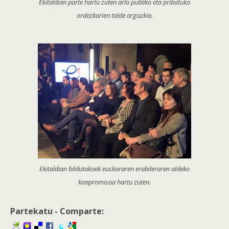
Ekitaldian parte hartu zuten arlo publiko eta pribatuko
ordezkarien talde argazkia.
Ekitaldian bildutakoek euskararen erabileraren aldeko
konpromisoa hartu zuten.
Partekatu - Comparte: