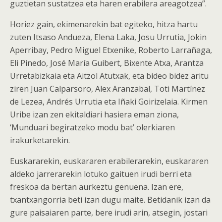
guztietan sustatzea eta haren erabilera areagotzea”.
Horiez gain, ekimenarekin bat egiteko, hitza hartu
zuten Itsaso Andueza, Elena Laka, Josu Urrutia, Jokin
Aperribay, Pedro Miguel Etxenike, Roberto Larrañaga,
Eli Pinedo, José María Guibert, Bixente Atxa, Arantza
Urretabizkaia eta Aitzol Atutxak, eta bideo bidez aritu
ziren Juan Calparsoro, Alex Aranzabal, Toti Martínez
de Lezea, Andrés Urrutia eta Iñaki Goirizelaia. Kirmen
Uribe izan zen ekitaldiari hasiera eman ziona,
‘Munduari begiratzeko modu bat’ olerkiaren
irakurketarekin.
Euskararekin, euskararen erabilerarekin, euskararen
aldeko jarrerarekin lotuko gaituen irudi berri eta
freskoa da bertan aurkeztu genuena. Izan ere,
txantxangorria beti izan dugu maite. Betidanik izan da
gure paisaiaren parte, bere irudi arin, atsegin, jostari