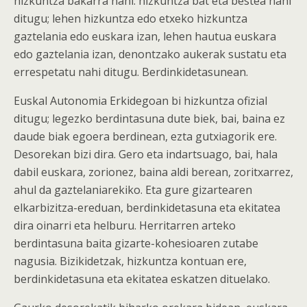
hizkuntza bakarra nahi: hizkuntza bat eta bestea nahi
ditugu; lehen hizkuntza edo etxeko hizkuntza
gaztelania edo euskara izan, lehen hautua euskara
edo gaztelania izan, denontzako aukerak sustatu eta
errespetatu nahi ditugu. Berdinkidetasunean.
Euskal Autonomia Erkidegoan bi hizkuntza ofizial
ditugu; legezko berdintasuna dute biek, bai, baina ez
daude biak egoera berdinean, ezta gutxiagorik ere.
Desorekan bizi dira. Gero eta indartsuago, bai, hala
dabil euskara, zorionez, baina aldi berean, zoritxarrez,
ahul da gaztelaniarekiko. Eta gure gizartearen
elkarbizitza-ereduan, berdinkidetasuna eta ekitatea
dira oinarri eta helburu. Herritarren arteko
berdintasuna baita gizarte-kohesioaren zutabe
nagusia. Bizikidetzak, hizkuntza kontuan ere,
berdinkidetasuna eta ekitatea eskatzen dituelako.